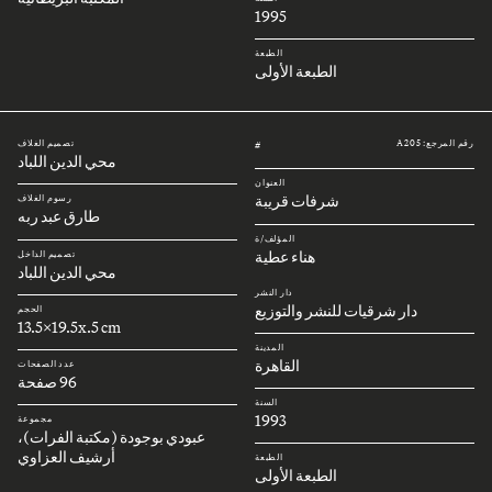
1995
الطبعة
الطبعة الأولى
رقم المرجع: A205
تصميم الغلاف
#
محي الدين اللباد
العنوان
شرفات قريبة
رسوم الغلاف
طارق عبد ربه
المؤلف/ة
هناء عطية
تصميم الداخل
محي الدين اللباد
دار النشر
دار شرقيات للنشر والتوزيع
الحجم
13.5x19.5x.5 cm
المدينة
القاهرة
عدد الصفحات
96 صفحة
السنة
1993
مجموعة
عبودي بوجودة (مكتبة الفرات)،
أرشيف العزاوي
الطبعة
الطبعة الأولى