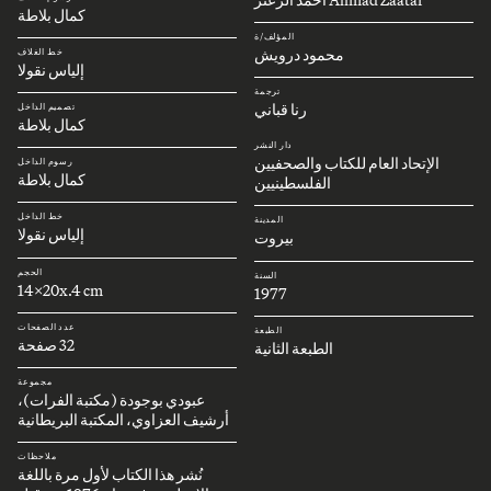
كمال بلاطة
المؤلف/ة
محمود درويش
خط الغلاف
إلياس نقولا
ترجمة
رنا قباني
تصميم الداخل
كمال بلاطة
دار النشر
الإتحاد العام للكتاب والصحفيين
رسوم الداخل
كمال بلاطة
الفلسطينيين
خط الداخل
المدينة
إلياس نقولا
بيروت
الحجم
السنة
14x20x.4 cm
1977
عدد الصفحات
الطبعة
32 صفحة
الطبعة الثانية
مجموعة
عبودي بوجودة (مكتبة الفرات)،
أرشيف العزاوي، المكتبة البريطانية
ملاحظات
نُشر هذا الكتاب لأول مرة باللغة