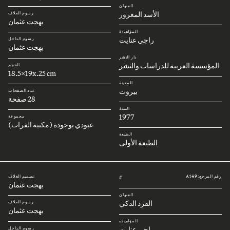
العنوان
الأسد المغرور
رسوم الغلاف
بهجت عثمان
المؤلف/ة
راجي عنايت
رسوم الداخل
بهجت عثمان
دار النشر
المؤسسة العربية للدراسات والنشر
الحجم
18.5x19x.25 cm
المدينة
بيروت
عدد الصفحات
28 صفحة
السنة
1977
مجموعة
عبودي بوجودة (مكتبة الفرات)
الطبعة
الطبعة الأولى
رقم المرجع: A149
تصميم الغلاف
#
بهجت عثمان
العنوان
القرد الذكي
رسوم الغلاف
بهجت عثمان
المؤلف/ة
راجي عنايت
رسوم الداخل