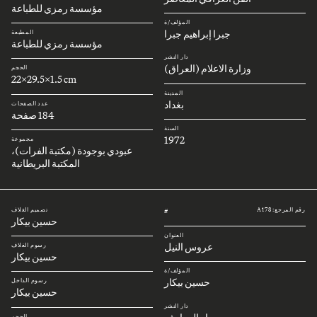
مؤسسة رمزي للطباعة
المؤلف/ة
جبرا إبراهيم جبرا
المطبعة
مؤسسة رمزي للطباعة
دار النشر
وزارة الاعلام (العراق)
الحجم
22x29.5x1.5 cm
المدينة
بغداد
عدد الصفحات
184 صفحة
السنة
1972
مجموعة
عبودي بوجودة (مكتبة الفرات)،
المكتبة البريطانية
رقم المرجع: A178
تصميم الغلاف
#
حسين بيكار
العنوان
عروس النيل
رسوم الغلاف
حسين بيكار
المؤلف/ة
حسين بيكار
رسوم الداخل
حسين بيكار
دار النشر
الحجم