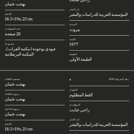
بهجت عثمان
دار النشر
المؤسسة العربية للدراسات والنشر
الحجم
18.5x19x.25 cm
المدينة
بيروت
عدد الصفحات
28 صفحة
السنة
1977
مجموعة
عبودي بوجودة (مكتبة الفرات)،
المكتبة البريطانية
الطبعة
الطبعة الأولى
رقم المرجع: A151
تصميم الغلاف
#
بهجت عثمان
العنوان
القط المظلوم
رسوم الغلاف
بهجت عثمان
المؤلف/ة
راجي عنايت
رسوم الداخل
بهجت عثمان
دار النشر
المؤسسة العربية للدراسات والنشر
الحجم
18.5x19x.25 cm