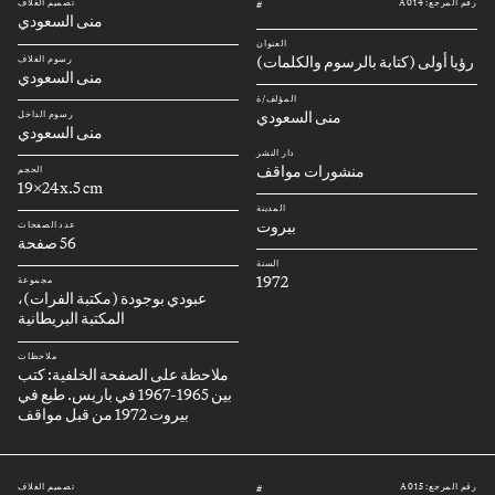
رقم المرجع: A014
تصميم الغلاف
#
منى السعودي
العنوان
رؤيا أولى (كتابة بالرسوم والكلمات)
رسوم الغلاف
منى السعودي
المؤلف/ة
منى السعودي
رسوم الداخل
منى السعودي
دار النشر
منشورات مواقف
الحجم
19x24x.5 cm
المدينة
بيروت
عدد الصفحات
56 صفحة
السنة
1972
مجموعة
عبودي بوجودة (مكتبة الفرات)،
المكتبة البريطانية
ملاحظات
ملاحظة على الصفحة الخلفية: كتب
بين 1965-1967 في باريس. طبع في
بيروت 1972 من قبل مواقف
رقم المرجع: A015
تصميم الغلاف
#