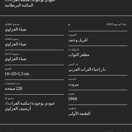
المكتبة البريطانية
رقم المرجع: A012
تصميم الغلاف
#
ضياء العزاوي
العنوان
للريل وحمد
رسوم الغلاف
ضياء العزاوي
المؤلف/ة
مظفر النواب
رسوم الداخل
ضياء العزاوي
دار النشر
دار إحياء التراث العربي
الحجم
14x20x1.5 cm
المدينة
بيروت
عدد الصفحات
228 صفحة
السنة
1968
مجموعة
عبودي بوجودة (مكتبة الفرات)،
أرشيف العزاوي
الطبعة
الطبعة الأولى