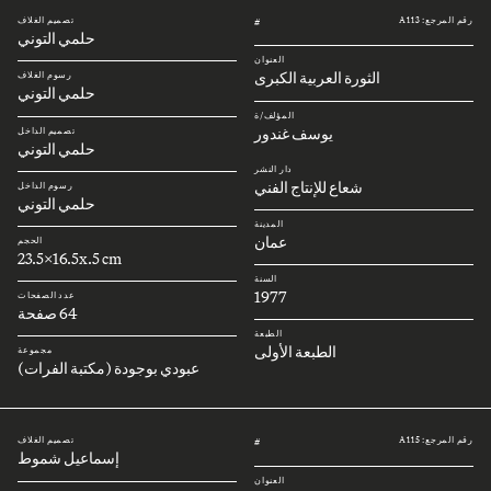
رقم المرجع: A113
تصميم الغلاف
#
حلمي التوني
العنوان
الثورة العربية الكبرى
رسوم الغلاف
حلمي التوني
المؤلف/ة
يوسف غندور
تصميم الداخل
حلمي التوني
دار النشر
شعاع للإنتاج الفني
رسوم الداخل
حلمي التوني
المدينة
عمان
الحجم
23.5x16.5x.5 cm
السنة
1977
عدد الصفحات
64 صفحة
الطبعة
الطبعة الأولى
مجموعة
عبودي بوجودة (مكتبة الفرات)
رقم المرجع: A115
تصميم الغلاف
#
إسماعيل شموط
العنوان