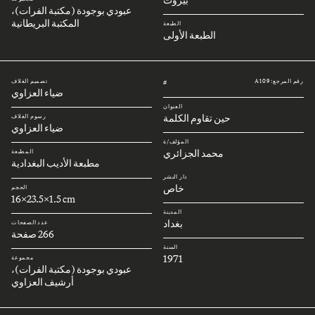
عبودي بوجودة (مكتبة الفرات)،
المكتبة البريطانية
الطبعة
الطبعة الأولى
رقم المرجع: A109
تصميم الغلاف
#
ضياء العزاوي
العنوان
حين تقاوم الكلمة
رسوم الغلاف
ضياء العزاوي
المؤلف/ة
محمد الجزائري
المطبعة
مطبعة الأديب البغدادية
دار النشر
خاص
الحجم
16x23.5x1.5 cm
المدينة
بغداد
عدد الصفحات
266 صفحة
السنة
1971
مجموعة
عبودي بوجودة (مكتبة الفرات)،
أرشيف العزاوي