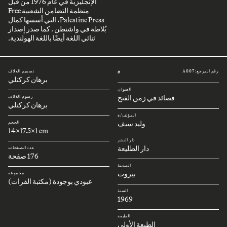
الإنجليزية في عام 1976 من قبل
منظمة التضامن الشعبية Free
Palestine Press، التي أسسها كمال
بُلاطة في واشنطن . كما صدر إصدار
ثنائي اللغة أيضًا باللغة الهولندية.
رقم المرجع: A007
تصميم الغلاف
#
برهان كركتلي
العنوان
قصائد في زمن الفتح
رسوم الغلاف
برهان كركتلي
المؤلف/ة
وليد سيف
الحجم
14x17.5x1 cm
دار النشر
دار الطليعة
عدد الصفحات
176 صفحة
المدينة
بيروت
مجموعة
عبودي بوجودة (مكتبة الفرات)
السنة
1969
الطبعة
الطبعة الأولى