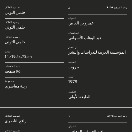
رقم المرجع: A164
تصميم الغلاف
#
حلمي التوني
العنوان
عمرو بن العاص
رسوم الغلاف
حلمي التوني
المؤلف/ة
عبد الوهاب الأسواني
رسوم الداخل
حلمي التوني
دار النشر
المؤسسة العربية للدراسات والنشر
الحجم
14x19.5x.75 cm
المدينة
بيروت
عدد الصفحات
96 صفحة
السنة
1979
مجموعة
زينة معاصري
الطبعة
الطبعة الأولى
رقم المرجع: A171
تصميم الغلاف
#
رافع الناصري
العنوان
الفن العراقي المعاصر
تصميم الداخل