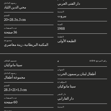
دار الفتى العربي
رسوم الداخل
محي الدين اللباد
المدينة
بيروت
الحجم
20x28.5x.5 cm
السنة
1988
عدد الصفحات
36 صفحة
الطبعة
الطبعة الأولى
مجموعة
المكتبة البريطانية، زينة معاصري
رقم المرجع: A104
تصميم الغلاف
#
سيتا مانوكيان
العنوان
أطفال لبنان يرسمون الحرب
رسوم الداخل
مجموعة أطفال
المؤلف/ة
سيتا مانوكيان
الحجم
28.5x21x1.5 cm
دار النشر
دار الفارابي
عدد الصفحات
60 صفحة
المدينة
بيروت
مجموعة