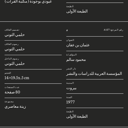
عبودي بوجودة (مكتبة الفرات)
الطبعة
الطبعة الأولى
رقم المرجع: A157
تصميم الغلاف
#
حلمي التوني
العنوان
عثمان بن عفان
رسوم الغلاف
حلمي التوني
المؤلف/ة
محمود سالم
رسوم الداخل
حلمي التوني
دار النشر
المؤسسة العربية للدراسات والنشر
الحجم
14x19.5x.5 cm
المدينة
بيروت
عدد الصفحات
80 صفحة
السنة
1977
مجموعة
زينة معاصري
الطبعة
الطبعة الأولى