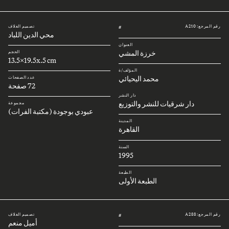
رقم المرجع: A210
تصميم الغلاف
#
محي الدين اللباد
العنوان
خرزة المشي
الحجم
13.5x19.5x.5 cm
المؤلف/ة
محمد اليحيائي
عدد الصفحات
72 صفحة
دار النشر
دار شرقيات للنشر والتوزيع
مجموعة
عبودي بوجودة (مكتبة الفرات)
المدينة
القاهرة
السنة
1995
الطبعة
الطبعة الأولى
رقم المرجع: A288
تصميم الغلاف
#
أميل منعم