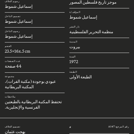
موجز تاريخ فلسطين المصور
رسوم الغلاف
إسماعيل شموط
المؤلف/ة
إسماعيل شموط
تصميم الداخل
إسماعيل شموط
دار النشر
منظمة التحرير الفلسطينية
رسوم الداخل
إسماعيل شموط
المدينة
بيروت
الحجم
23.5x16x.5 cm
السنة
1972
عدد الصفحات
44 صفحة
الطبعة
الطبعة الأولى
مجموعة
عبودي بوجودة (مكتبة الفرات)،
المكتبة البريطانية
ملاحظات
تحتفظ المكتبة البريطانية بالطبعتين
الفرنسية والإنجليزية.
رقم المرجع: A147
تصميم الغلاف
#
بهجت عثمان