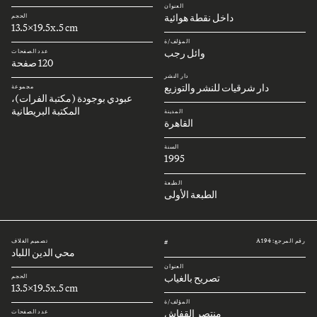
العنوان
داخل نقطة هوائية
الحجم
13.5x19.5x.5 cm
المؤلف/ة
وائل رجب
عدد الصفحات
120 صفحة
دار النشر
دار شرقيات للنشر والتوزيع
مجموعة
عبودي بوجودة (مكتبة الفرات)،
المكتبة البريطانية
المدينة
القاهرة
السنة
1995
الطبعة
الطبعة الأولى
رقم المرجع: A194
تصميم الغلاف
#
محي الدين اللباد
العنوان
تصريح بالغياب
الحجم
13.5x19.5x.5 cm
المؤلف/ة
منتصر القفاش
عدد الصفحات