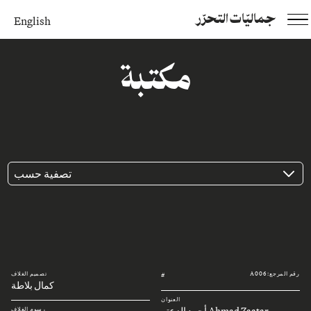
جماليّات التحرّر
English
مكتبة
تصفية حسب
رقم المرجع: A006
تصميم الغلاف
#
كمال بلاطة
العنوان
Ahmad Zaatar أحمد الزعتر
رسوم الغلاف