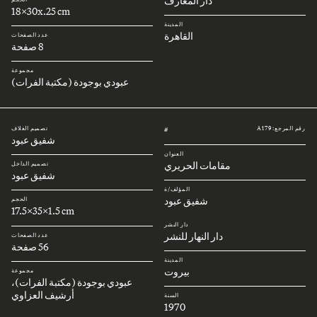
دار المعارف
18x30x.25 cm
المدينة
القاهرة
عدد الصفحات
8 صفحة
مجموعة
عبودي بوجودة (مكتبة الفرات)
رقم المرجع: A179
تصميم الغلاف
#
شفيق عبود
العنوان
مقامات الحريري
تصميم الداخل
شفيق عبود
المؤلف/ة
شفيق عبود
الحجم
17.5x35x1.5 cm
دار النشر
دار النهار للنشر
عدد الصفحات
56 صفحة
المدينة
بيروت
مجموعة
عبودي بوجودة (مكتبة الفرات)،
أرشيف العزاوي
السنة
1970