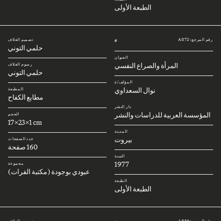
الطبعة الأولى
رقم المرجع: A073
تصميم الغلاف
#
حلمي التوني
العنوان
المرأة والصراع النفسي
رسوم الغلاف
حلمي التوني
المؤلف/ة
نوال السعداوي
المطبعة
مطابع الكفاح
دار النشر
المؤسسة العربية للدراسات والنشر
الحجم
17x23x1 cm
المدينة
بيروت
عدد الصفحات
160 صفحة
السنة
1977
مجموعة
عبودي بوجودة (مكتبة الفرات)
الطبعة
الطبعة الأولى