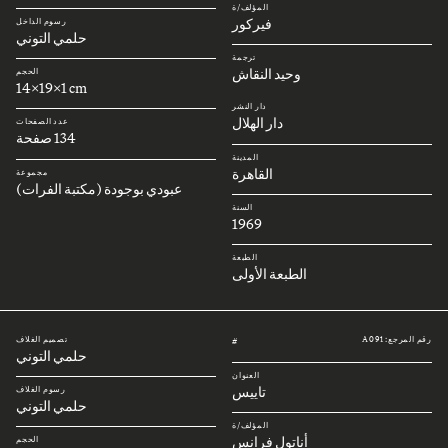
المؤلف/ة
فيركور
رسوم الداخل
حلمي التوني
ترجمة
وحيد النقاش
الحجم
14x19x1 cm
دار النشر
دار الهلال
عدد الصفحات
134 صفحة
المدينة
القاهرة
مجموعة
عبودي بوجودة (مكتبة الفرات)
السنة
1969
الطبعة
الطبعة الأولى
رقم المرجع: A091
تصميم الغلاف
#
حلمي التوني
العنوان
تاييس
رسوم الغلاف
حلمي التوني
المؤلف/ة
أناتول فرانس
الحجم