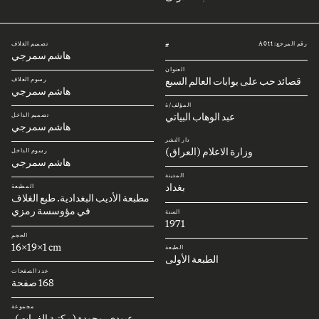
رقم المرجع: A011
تصميم الغلاف
#
هاشم سمرجي
العنوان
قصائد حب على بوابات العالم السبع
رسوم الغلاف
هاشم سمرجي
المؤلف/ة
عبد الوهاب البياتي
تصميم الداخل
هاشم سمرجي
دار النشر
وزارة الاعلام (العراق)
رسوم الداخل
هاشم سمرجي
المدينة
بغداد
المطبعة
مطبعة الأديب البغدادية. طبع الغلاف
في مؤوسسة رمزي
السنة
1971
الحجم
16x19x1 cm
الطبعة
الطبعة الأولى
عدد الصفحات
168 صفحة
مجموعة
عبودي بوجودة (مكتبة الفرات)،