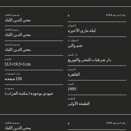
رقم المرجع: A184
تصميم الغلاف
#
محي الدين اللباد
العنوان
ليلة ماري الأخيرة
رسوم الغلاف
محي الدين اللباد
المؤلف/ة
نجم والي
تصميم الداخل
محي الدين اللباد
دار النشر
دار شرقيات للنشر والتوزيع
الحجم
13.5x19.5x1 cm
المدينة
القاهرة
عدد الصفحات
158 صفحة
السنة
1995
مجموعة
عبودي بوجودة (مكتبة الفرات)
الطبعة
الطبعة الأولى
رقم المرجع: A193
تصميم الغلاف
#
محي الدين اللباد