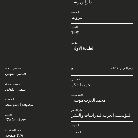
دار إبن رشد
المدينة
بيروت
السنة
1981
الطبعة
الطبعة الأولى
رقم المرجع: A049
تصميم الغلاف
#
حلمي التوني
العنوان
حرية الفكر
رسوم الغلاف
حلمي التوني
المؤلف/ة
محمد العزب موسى
المطبعة
مطبعة المتوسط
دار النشر
المؤسسة العربية للدراسات والنشر
الحجم
17x24x1 cm
المدينة
بيروت
عدد الصفحات
176 صفحة