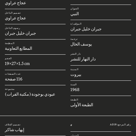
عجاج عراوي
العنوان
النبي
تصميم الداخل
عجاج عراوي
المؤلف/ة
جبران خليل جبران
رسوم الداخل
جبران خليل جبران
ترجمة
يوسف الخال
المطبعة
المطابع التعاونية
دار النشر
دار النهار للنشر
الحجم
19x27x1.5 cm
المدينة
بيروت
عدد الصفحات
116 صفحة
السنة
1968
مجموعة
عبودي بوجودة (مكتبة الفرات)
الطبعة
الطبعة الأولى
رقم المرجع: A019
تصميم الغلاف
#
إيهاب شاكر
العنوان