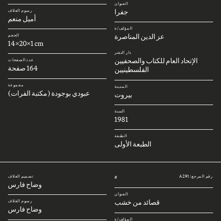
العنوان
جفرا
رسوم الغلاف
أميل منعم
المؤلف/ة
عز الدين المناصرة
الحجم
14x20x1 cm
دار النشر
الإتحاد العام للكتاب والصحفيين
عدد الصفحات
164 صفحة
الفلسطينيين
مجموعة
المدينة
عبودي بوجودة (مكتبة الفرات)
بيروت
السنة
1981
الطبعة
الطبعة الأولى
رقم المرجع: A291
تصميم الغلاف
#
وضاح فارس
العنوان
قصائد من خشب
رسوم الغلاف
وضاح فارس
المؤلف/ة