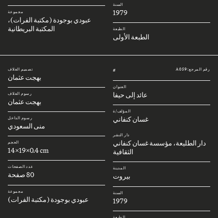
السنة
1979
مجموعة
عبودي بوجودة (مكتبة الفرات)،
المكتبة البريطانية
الطبعة
الطبعة الأولى
رقم المرجع: A059
تصميم الغلاف
#
بهجت عثمان
العنوان
عائد إلى حيفا
رسوم الغلاف
بهجت عثمان
المؤلف/ة
غسان كنفاني
رسوم الداخل
منى السعودي
دار النشر
دار الطليعة، مؤسسة غسان كنفاني
الحجم
14x19x0.4 cm
الثقافية
عدد الصفحات
المدينة
80 صفحة
بيروت
مجموعة
السنة
عبودي بوجودة (مكتبة الفرات)
1979
الطبعة