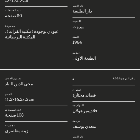
دار النشر
دار الطليعة
عدد الصفحات
80 صفحة
المدينة
بيروت
مجموعة
عبودي بوجودة (مكتبة الفرات)،
المكتبة البريطانية
السنة
1964
الطبعة
الطبعة الأولى
رقم المرجع: A035
تصميم الغلاف
#
محي الدين اللباد
العنوان
قصائد مختارة
الحجم
11.5x16.5x.5 cm
المؤلف/ة
فلاديمير هولان
عدد الصفحات
108 صفحة
ترجمة
سعدي يوسف
مجموعة
زينة معاصري
دار النشر