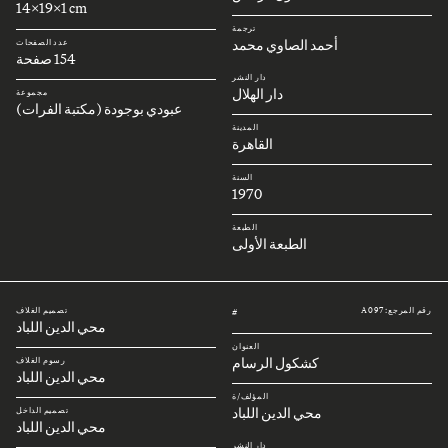
14x19x1 cm
ترجمة
أحمد الصاوي محمد
عدد الصفحات
154 صفحة
دار النشر
دار الهلال
مجموعة
عبودي بوجودة (مكتبة الفرات)
المدينة
القاهرة
السنة
1970
الطبعة
الطبعة الأولى
رقم المرجع: A097
تصميم الغلاف
#
محي الدين اللباد
العنوان
كشكول الرسام
رسوم الغلاف
محي الدين اللباد
المؤلف/ة
محي الدين اللباد
تصميم الداخل
محي الدين اللباد
دار النشر