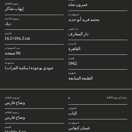
عمرون شاه
رسوم الغلاف
إيهاب شاكر
المؤلف/ة
محمد فريد أبو حديد
رسوم الداخل
ديك
دار النشر
دار المعارف
الحجم
14.5x19x.5 cm
المدينة
القاهرة
عدد الصفحات
96 صفحة
السنة
1962
مجموعة
عبودي بوجودة (مكتبة الفرات)
الطبعة
الطبعة السابعة
رقم المرجع: A031
تصميم الغلاف
#
وضاح فارس
العنوان
الباب
رسوم الغلاف
وضاح فارس
المؤلف/ة
غسان كنفاني
الحجم
13x19x.5 cm