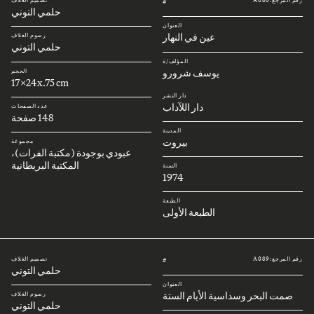
رقم المرجع: A086
تصميم الغلاف
#
حلمي التوني
العنوان
عين في النهار
رسوم الغلاف
حلمي التوني
المؤلف/ة
يوسف شرورو
الحجم
17x24x.75 cm
دار النشر
دار اللآداب
عدد الصفحات
148 صفحة
المدينة
بيروت
مجموعة
عبودي بوجودة (مكتبة الفرات)،
المكتبة البريطانية
السنة
1974
الطبعة
الطبعة الأولى
رقم المرجع: A089
تصميم الغلاف
#
حلمي التوني
العنوان
صمت البحر وسداسية الأيام الستة
رسوم الغلاف
حلمي التوني