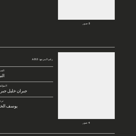
8 صور
رقم المرجع: A015
العن
الن
المؤلف
جبران خليل جبرا
ترج
يوسف الخا
4 صور