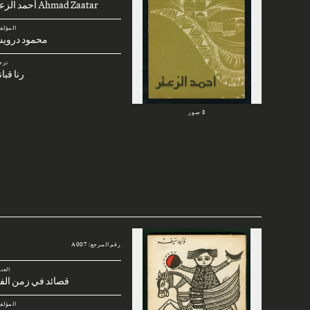
Ahmad Zaatar أحمد الزعتر
المؤلف
محمود دروي
ترج
رنا قبا
8 صور
رقم المرجع: A007
العن
قصائد في زمن الف
المؤلف