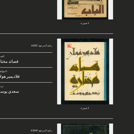
1 صورة
رقم المرجع: A035
العن
قصائد مختا
المؤلف
فلاديمير هول
ترج
سعدي يوس
1 صورة
رقم المرجع: A049