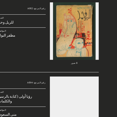
رقم المرجع: A012
العن
للريل وحم
المؤلف
مظفر النوا
8 صور
رقم المرجع: A014
العن
رؤيا أولى (كتابة بالرس
والكلمات
المؤلف
منى السعود