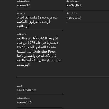
رسوم الداخل
عدد الصفحات
كمال بلاطة
32 صفحة
خط الداخل
مجموعة
إلياس نقولا
عبودي بوجودة (مكتبة الفرات)،
أرشيف العزاوي، المكتبة
البريطانية
ملاحظات
نُشر هذا الكتاب لأول مرة باللغة
الإنجليزية في عام 1976 من قبل
منظمة التضامن الشعبية Free
Palestine Press، التي أسسها
كمال بُلاطة في واشنطن . كما
صدر إصدار ثنائي اللغة أيضًا باللغة
الهولندية.
الحجم
14x17.5x1 cm
عدد الصفحات
176 صفحة