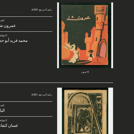
رقم المرجع: A019
العن
عمرون شا
المؤلف
محمد فريد أبو حد
6 صور
رقم المرجع: A031
العن
الب
المؤلف
غسان كنفان