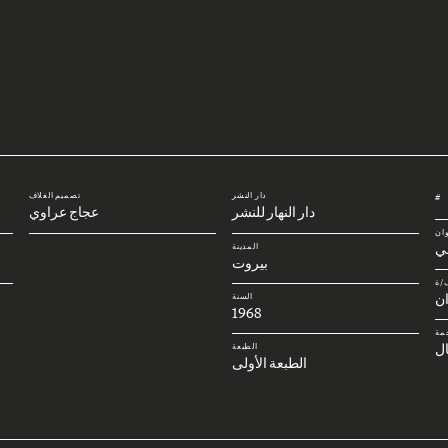
دار النشر
تصميم الغلاف
#
دار النهار للنشر
عجاج عراوي
وان
بي
المدينة
بيروت
/ة
ن
السنة
1968
مة
ل
الطبعة
الطبعة الأولى