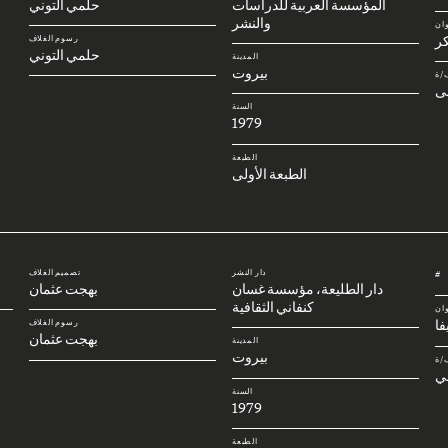
المؤسسة العربية للدراسات
حلمي التوني
والنشر
وان
كر
رسوم الغلاف
حلمي التوني
المدينة
بيروت
/ة
ى
السنة
1979
الطبعة
الطبعة الأولى
دار النشر
تصميم الغلاف
#
دار الطليعة، مؤسسة غسان
بهجت عثمان
كنفاني الثقافية
وان
فا
رسوم الغلاف
بهجت عثمان
المدينة
بيروت
/ة
ي
السنة
1979
الطبعة