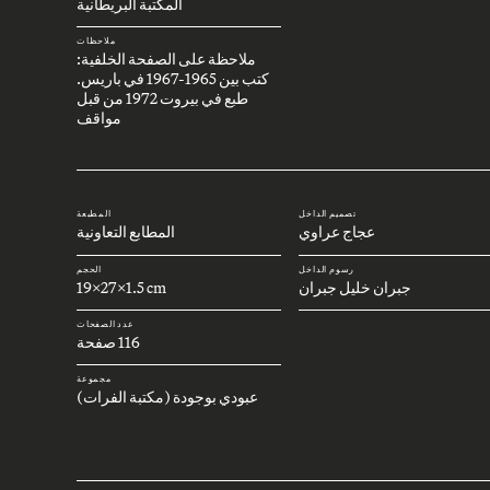
المكتبة البريطانية
ملاحظات
ملاحظة على الصفحة الخلفية:
كتب بين 1965-1967 في باريس.
طبع في بيروت 1972 من قبل
مواقف
تصميم الداخل
المطبعة
عجاج عراوي
المطابع التعاونية
رسوم الداخل
الحجم
جبران خليل جبران
19x27x1.5 cm
عدد الصفحات
116 صفحة
مجموعة
عبودي بوجودة (مكتبة الفرات)