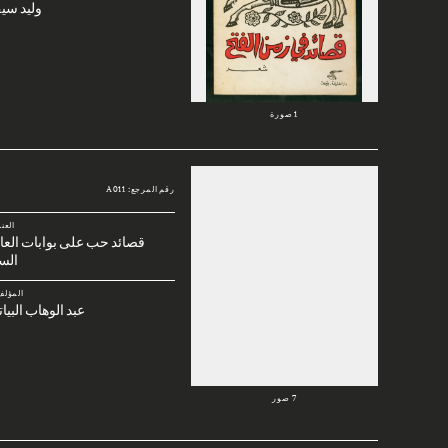
وليد سي
1 صورة
رقم المرجع: A011
العن
قصائد حب على بوابات العا
الس
المؤلف
عبد الوهاب البيا
7 صور