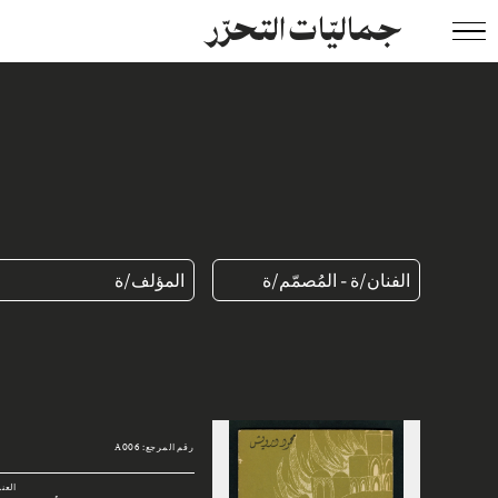
جماليّات التحرّر
الفنان/ة - المُصمّم/ة
المؤلف/ة
رقم المرجع: A006
العن