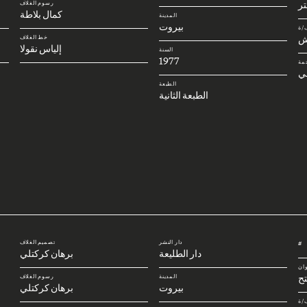
رسوم الغلاف
كمال بلاطة
المدينة
بيروت
/ة
ش
خط الغلاف
إلياس نقولا
السنة
1977
مة
ني
الطبعة
الطبعة الثانية
دار النشر
تصميم الغلاف
#
دار الطليعة
برهان كركتلي
وان
تح
المدينة
رسوم الغلاف
بيروت
برهان كركتلي
/ة