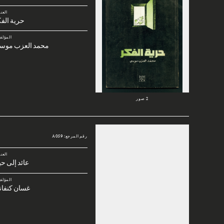
العن
حرية الف
المؤلف
محمد العزب موس
2 صور
رقم المرجع: A059
العن
عائد إلى حي
المؤلف
غسان كنفان