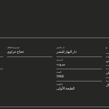
دار النشر
تصميم الغلاف
#
دار النهار للنشر
عجاج عراوي
وان
بي
المدينة
بيروت
/ة
ن
السنة
1968
مة
ل
الطبعة
الطبعة الأولى