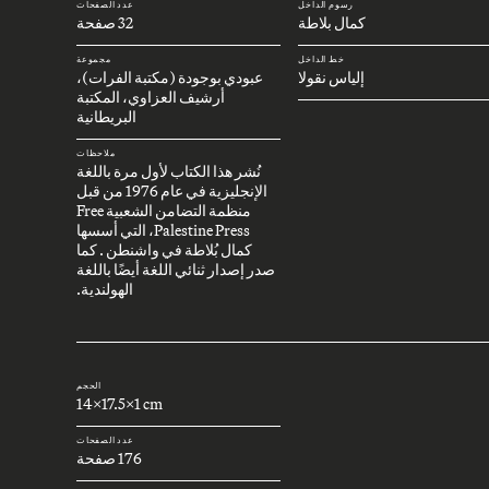
رسوم الداخل
عدد الصفحات
كمال بلاطة
32 صفحة
خط الداخل
مجموعة
إلياس نقولا
عبودي بوجودة (مكتبة الفرات)،
أرشيف العزاوي، المكتبة
البريطانية
ملاحظات
نُشر هذا الكتاب لأول مرة باللغة
الإنجليزية في عام 1976 من قبل
منظمة التضامن الشعبية Free
Palestine Press، التي أسسها
كمال بُلاطة في واشنطن . كما
صدر إصدار ثنائي اللغة أيضًا باللغة
الهولندية.
الحجم
14x17.5x1 cm
عدد الصفحات
176 صفحة