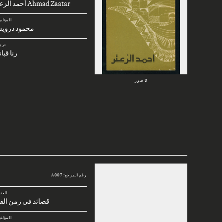
Ahmad Zaatar أحمد الزعتر
المؤلف
محمود دروي
ترج
رنا قبا
8 صور
رقم المرجع: A007
العن
قصائد في زمن الف
المؤلف