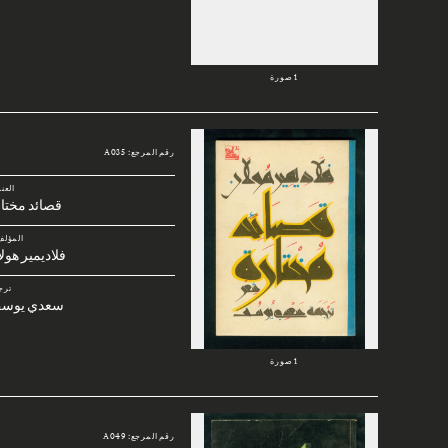
1 صورة
رقم المرجع: A035
العن
قصائد مختا
المؤلف
فلاديمير هول
ترج
سعدي يوس
1 صورة
رقم المرجع: A049