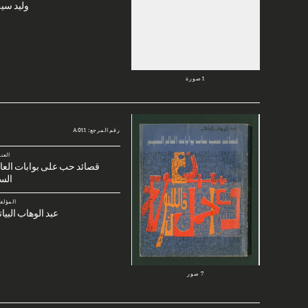
وليد سي
1 صورة
رقم المرجع: A011
العن
قصائد حب على بوابات العا
الس
المؤلف
عبد الوهاب البيا
7 صور