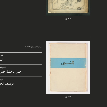
8 صور
رقم المرجع: A015
العن
الن
المؤلف
جبران خليل جبرا
ترج
يوسف الخا
4 صور