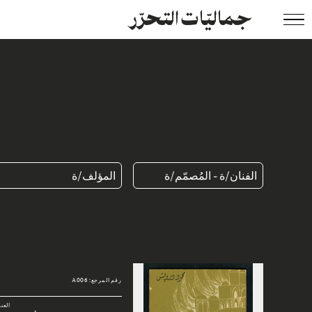
جماليّات التحرّر
الفنان/ة - المُصمّم/ة
المؤلف/ة
رقم المرجع: A006
العن