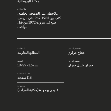
المكتبة البريطانية
ملاحظات
ملاحظة على الصفحة الخلفية:
كتب بين 1965-1967 في باريس.
طبع في بيروت 1972 من قبل
مواقف
تصميم الداخل
المطبعة
عجاج عراوي
المطابع التعاونية
رسوم الداخل
الحجم
جبران خليل جبران
19x27x1.5 cm
عدد الصفحات
116 صفحة
مجموعة
عبودي بوجودة (مكتبة الفرات)