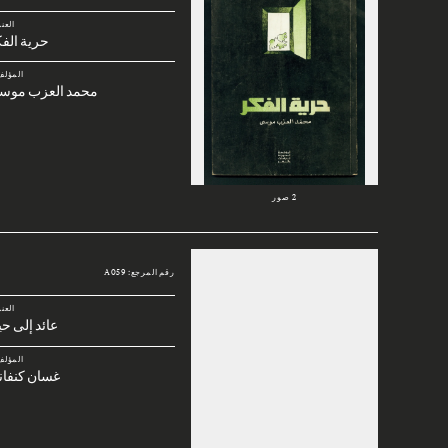
العن
حرية الف
المؤلف
محمد العزب موس
2 صور
رقم المرجع: A059
العن
عائد إلى حي
المؤلف
غسان كنفان