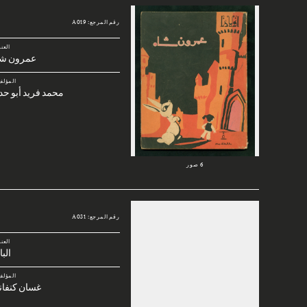
رقم المرجع: A019
العن
عمرون شا
المؤلف
محمد فريد أبو حد
6 صور
رقم المرجع: A031
العن
الب
المؤلف
غسان كنفان