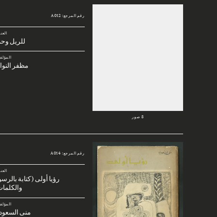
رقم المرجع: A012
العن
للريل وحم
المؤلف
مظفر النوا
8 صور
رقم المرجع: A014
العن
رؤيا أولى (كتابة بالرس
والكلمات
المؤلف
منى السعود