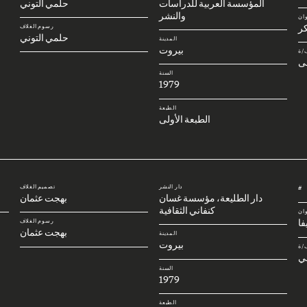
المؤسسة العربية للدراسات
حلمي التوني
والنشر
وان
كر
رسوم الغلاف
حلمي التوني
المدينة
بيروت
/ة
ى
السنة
1979
الطبعة
الطبعة الأولى
دار النشر
تصميم الغلاف
#
دار الطليعة، مؤسسة غسان
بهجت عثمان
كنفاني الثقافية
وان
فا
رسوم الغلاف
بهجت عثمان
المدينة
بيروت
/ة
ي
السنة
1979
الطبعة