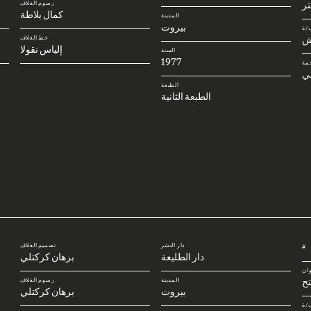
رسوم الغلاف
كمال بلاطة
المدينة
بيروت
/ة
ش
خط الغلاف
إلياس نقولا
السنة
1977
مة
ني
الطبعة
الطبعة الثانية
دار النشر
تصميم الغلاف
#
دار الطليعة
برهان كركتلي
وان
تح
المدينة
رسوم الغلاف
بيروت
برهان كركتلي
/ة