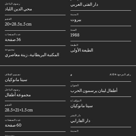
دار الفتى العربي
رسوم الداخل
محي الدين اللباد
المدينة
بيروت
الحجم
20x28.5x.5 cm
السنة
1988
عدد الصفحات
36 صفحة
الطبعة
الطبعة الأولى
مجموعة
المكتبة البريطانية، زينة معاصري
رقم المرجع: A104
تصميم الغلاف
#
سيتا مانوكيان
العنوان
أطفال لبنان يرسمون الحرب
رسوم الداخل
مجموعة أطفال
المؤلف/ة
سيتا مانوكيان
الحجم
28.5x21x1.5 cm
دار النشر
دار الفارابي
عدد الصفحات
60 صفحة
المدينة
بيروت
مجموعة