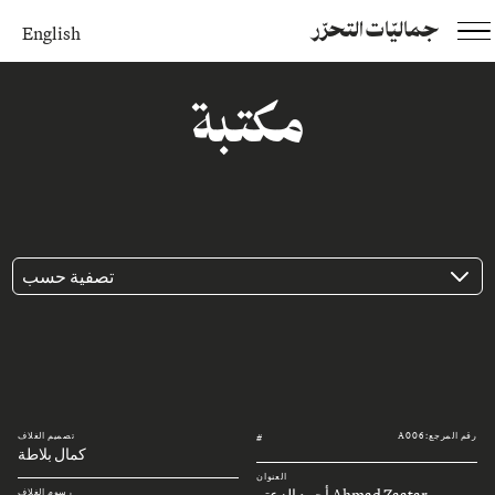
جماليّات التحرّر
English
مكتبة
تصفية حسب
رقم المرجع: A006
تصميم الغلاف
#
كمال بلاطة
العنوان
Ahmad Zaatar أحمد الزعتر
رسوم الغلاف