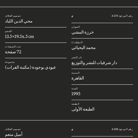
رقم المرجع: A210
تصميم الغلاف
#
محي الدين اللباد
العنوان
خرزة المشي
الحجم
13.5x19.5x.5 cm
المؤلف/ة
محمد اليحيائي
عدد الصفحات
72 صفحة
دار النشر
دار شرقيات للنشر والتوزيع
مجموعة
عبودي بوجودة (مكتبة الفرات)
المدينة
القاهرة
السنة
1995
الطبعة
الطبعة الأولى
رقم المرجع: A288
تصميم الغلاف
#
أميل منعم