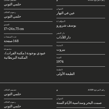
رقم المرجع: A086
تصميم الغلاف
#
حلمي التوني
العنوان
عين في النهار
رسوم الغلاف
حلمي التوني
المؤلف/ة
يوسف شرورو
الحجم
17x24x.75 cm
دار النشر
دار اللآداب
عدد الصفحات
148 صفحة
المدينة
بيروت
مجموعة
عبودي بوجودة (مكتبة الفرات)،
المكتبة البريطانية
السنة
1974
الطبعة
الطبعة الأولى
رقم المرجع: A089
تصميم الغلاف
#
حلمي التوني
العنوان
صمت البحر وسداسية الأيام الستة
رسوم الغلاف
حلمي التوني