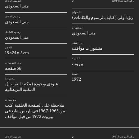
رقم المرجع: A014
تصميم الغلاف
#
منى السعودي
العنوان
رؤيا أولى (كتابة بالرسوم والكلمات)
رسوم الغلاف
منى السعودي
المؤلف/ة
منى السعودي
رسوم الداخل
منى السعودي
دار النشر
منشورات مواقف
الحجم
19x24x.5 cm
المدينة
بيروت
عدد الصفحات
56 صفحة
السنة
1972
مجموعة
عبودي بوجودة (مكتبة الفرات)،
المكتبة البريطانية
ملاحظات
ملاحظة على الصفحة الخلفية: كتب
بين 1965-1967 في باريس. طبع في
بيروت 1972 من قبل مواقف
رقم المرجع: A015
تصميم الغلاف
#