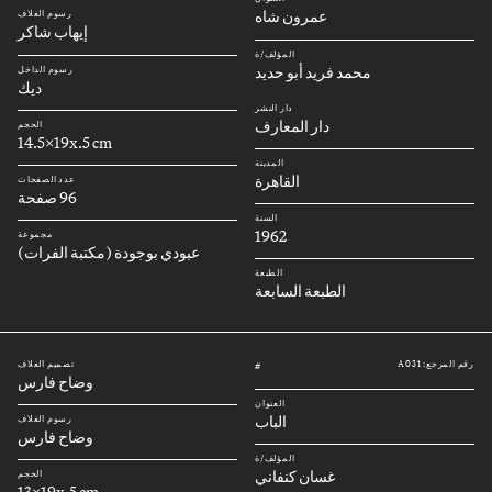
عمرون شاه
رسوم الغلاف
إيهاب شاكر
المؤلف/ة
محمد فريد أبو حديد
رسوم الداخل
ديك
دار النشر
دار المعارف
الحجم
14.5x19x.5 cm
المدينة
القاهرة
عدد الصفحات
96 صفحة
السنة
1962
مجموعة
عبودي بوجودة (مكتبة الفرات)
الطبعة
الطبعة السابعة
رقم المرجع: A031
تصميم الغلاف
#
وضاح فارس
العنوان
الباب
رسوم الغلاف
وضاح فارس
المؤلف/ة
غسان كنفاني
الحجم
13x19x.5 cm