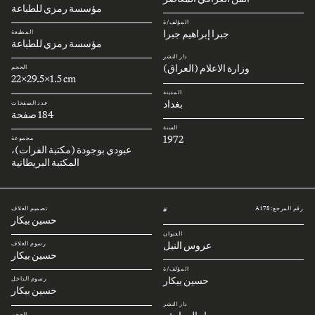
مؤسسة رمزي للطباعة
المؤلف/ة
جبرا إبراهيم جبرا
المطبعة
مؤسسة رمزي للطباعة
دار النشر
وزارة الاعلام (العراق)
الحجم
22x29.5x1.5 cm
المدينة
بغداد
عدد الصفحات
184 صفحة
السنة
1972
مجموعة
عبودي بوجودة (مكتبة الفرات)،
المكتبة البريطانية
رقم المرجع: A178
تصميم الغلاف
#
حسين بيكار
العنوان
عروس النيل
رسوم الغلاف
حسين بيكار
المؤلف/ة
حسين بيكار
رسوم الداخل
حسين بيكار
دار النشر
الحجم