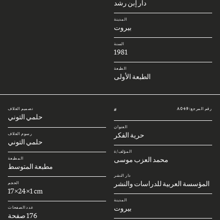
دار إبن رشد
المدينة
بيروت
السنة
1981
الطبعة
الطبعة الأولى
رقم المرجع: A049
تصميم الغلاف
#
حلمي التوني
العنوان
حرية الفكر
رسوم الغلاف
حلمي التوني
المؤلف/ة
محمد العزب موسى
المطبعة
مطبعة المتوسط
دار النشر
المؤسسة العربية للدراسات والنشر
الحجم
17x24x1 cm
المدينة
بيروت
عدد الصفحات
176 صفحة