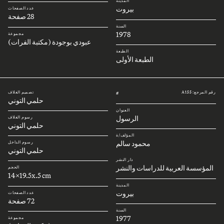
المدينة
بيروت
عدد الصفحات
28 صفحة
السنة
1978
مجموعة
عبودي بوجودة (مكتبة الفرات)
الطبعة
الطبعة الأولى
رقم المرجع: A155
تصميم الغلاف
#
حلمي التوني
العنوان
الرسول
رسوم الغلاف
حلمي التوني
المؤلف/ة
محمود سالم
رسوم الداخل
حلمي التوني
دار النشر
المؤسسة العربية للدراسات والنشر
الحجم
14x19.5x.5 cm
المدينة
بيروت
عدد الصفحات
72 صفحة
السنة
1977
مجموعة