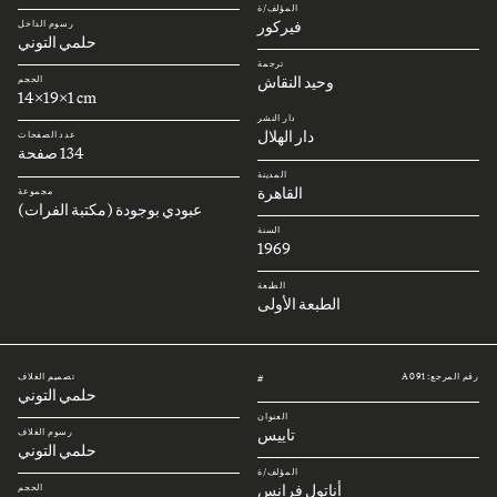
المؤلف/ة
فيركور
رسوم الداخل
حلمي التوني
ترجمة
وحيد النقاش
الحجم
14x19x1 cm
دار النشر
دار الهلال
عدد الصفحات
134 صفحة
المدينة
القاهرة
مجموعة
عبودي بوجودة (مكتبة الفرات)
السنة
1969
الطبعة
الطبعة الأولى
رقم المرجع: A091
تصميم الغلاف
#
حلمي التوني
العنوان
تاييس
رسوم الغلاف
حلمي التوني
المؤلف/ة
أناتول فرانس
الحجم