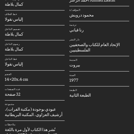
كمال بلاطة
المؤلف/ة
محمود درويش
خط الغلاف
إلياس نقولا
ترجمة
رنا قباني
تصميم الداخل
كمال بلاطة
دار النشر
الإتحاد العام للكتاب والصحفيين
رسوم الداخل
كمال بلاطة
الفلسطينيين
خط الداخل
المدينة
إلياس نقولا
بيروت
الحجم
السنة
14x20x.4 cm
1977
عدد الصفحات
الطبعة
32 صفحة
الطبعة الثانية
مجموعة
عبودي بوجودة (مكتبة الفرات)،
أرشيف العزاوي، المكتبة البريطانية
ملاحظات
نُشر هذا الكتاب لأول مرة باللغة