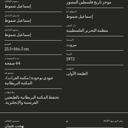
موجز تاريخ فلسطين المصور
رسوم الغلاف
إسماعيل شموط
المؤلف/ة
إسماعيل شموط
تصميم الداخل
إسماعيل شموط
دار النشر
منظمة التحرير الفلسطينية
رسوم الداخل
إسماعيل شموط
المدينة
بيروت
الحجم
23.5x16x.5 cm
السنة
1972
عدد الصفحات
44 صفحة
الطبعة
الطبعة الأولى
مجموعة
عبودي بوجودة (مكتبة الفرات)،
المكتبة البريطانية
ملاحظات
تحتفظ المكتبة البريطانية بالطبعتين
الفرنسية والإنجليزية.
رقم المرجع: A147
تصميم الغلاف
#
بهجت عثمان