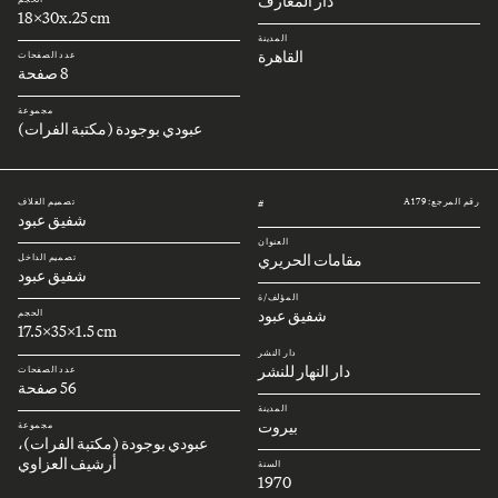
دار المعارف
18x30x.25 cm
المدينة
القاهرة
عدد الصفحات
8 صفحة
مجموعة
عبودي بوجودة (مكتبة الفرات)
رقم المرجع: A179
تصميم الغلاف
#
شفيق عبود
العنوان
مقامات الحريري
تصميم الداخل
شفيق عبود
المؤلف/ة
شفيق عبود
الحجم
17.5x35x1.5 cm
دار النشر
دار النهار للنشر
عدد الصفحات
56 صفحة
المدينة
بيروت
مجموعة
عبودي بوجودة (مكتبة الفرات)،
أرشيف العزاوي
السنة
1970