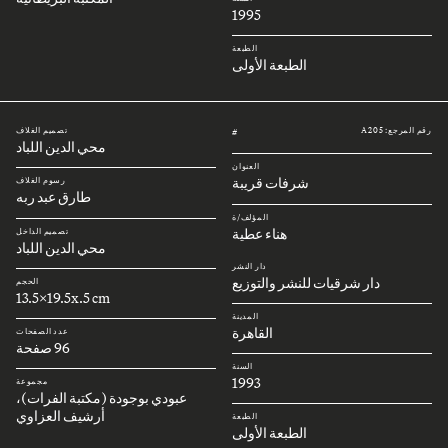
1995
الطبعة
الطبعة الأولى
رقم المرجع: A205
تصميم الغلاف
#
محي الدين اللباد
العنوان
شرفات قريبة
رسوم الغلاف
طارق عبد ربه
المؤلف/ة
هناء عطية
تصميم الداخل
محي الدين اللباد
دار النشر
دار شرقيات للنشر والتوزيع
الحجم
13.5x19.5x.5 cm
المدينة
القاهرة
عدد الصفحات
96 صفحة
السنة
1993
مجموعة
عبودي بوجودة (مكتبة الفرات)،
أرشيف العزاوي
الطبعة
الطبعة الأولى