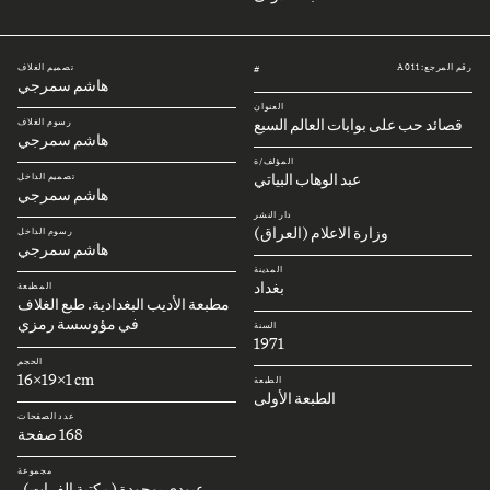
رقم المرجع: A011
تصميم الغلاف
#
هاشم سمرجي
العنوان
قصائد حب على بوابات العالم السبع
رسوم الغلاف
هاشم سمرجي
المؤلف/ة
عبد الوهاب البياتي
تصميم الداخل
هاشم سمرجي
دار النشر
وزارة الاعلام (العراق)
رسوم الداخل
هاشم سمرجي
المدينة
بغداد
المطبعة
مطبعة الأديب البغدادية. طبع الغلاف
في مؤوسسة رمزي
السنة
1971
الحجم
16x19x1 cm
الطبعة
الطبعة الأولى
عدد الصفحات
168 صفحة
مجموعة
عبودي بوجودة (مكتبة الفرات)،