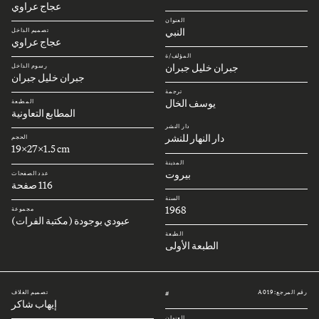
عجاج عراوي
العنوان
النبي
تصميم الداخل
عجاج عراوي
المؤلف/ة
جبران خليل جبران
رسوم الداخل
جبران خليل جبران
ترجمة
يوسف الخال
المطبعة
المطابع التعاونية
دار النشر
دار النهار للنشر
الحجم
19x27x1.5 cm
المدينة
بيروت
عدد الصفحات
116 صفحة
السنة
1968
مجموعة
عبودي بوجودة (مكتبة الفرات)
الطبعة
الطبعة الأولى
رقم المرجع: A019
تصميم الغلاف
#
إيهاب شاكر
العنوان