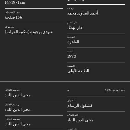
14x19x1 cm
ترجمة
أحمد الصاوي محمد
عدد الصفحات
154 صفحة
دار النشر
دار الهلال
مجموعة
عبودي بوجودة (مكتبة الفرات)
المدينة
القاهرة
السنة
1970
الطبعة
الطبعة الأولى
رقم المرجع: A097
تصميم الغلاف
#
محي الدين اللباد
العنوان
كشكول الرسام
رسوم الغلاف
محي الدين اللباد
المؤلف/ة
محي الدين اللباد
تصميم الداخل
محي الدين اللباد
دار النشر