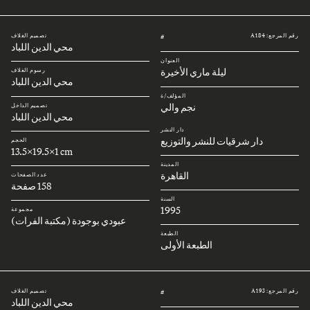
رقم المرجع: A184
تصميم الغلاف
#
محي الدين اللباد
العنوان
ليلة ماري الأخيرة
رسوم الغلاف
محي الدين اللباد
المؤلف/ة
نجم والي
تصميم الداخل
محي الدين اللباد
دار النشر
دار شرقيات للنشر والتوزيع
الحجم
13.5x19.5x1 cm
المدينة
القاهرة
عدد الصفحات
158 صفحة
السنة
1995
مجموعة
عبودي بوجودة (مكتبة الفرات)
الطبعة
الطبعة الأولى
رقم المرجع: A193
تصميم الغلاف
#
محي الدين اللباد