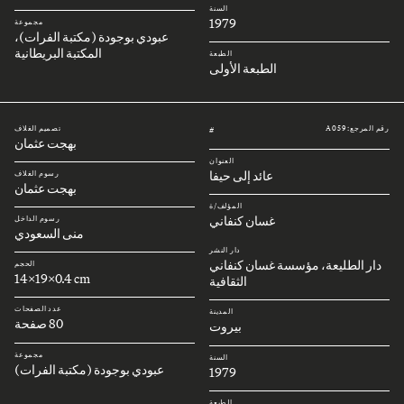
السنة
1979
مجموعة
عبودي بوجودة (مكتبة الفرات)،
المكتبة البريطانية
الطبعة
الطبعة الأولى
رقم المرجع: A059
تصميم الغلاف
#
بهجت عثمان
العنوان
عائد إلى حيفا
رسوم الغلاف
بهجت عثمان
المؤلف/ة
غسان كنفاني
رسوم الداخل
منى السعودي
دار النشر
دار الطليعة، مؤسسة غسان كنفاني
الحجم
14x19x0.4 cm
الثقافية
عدد الصفحات
المدينة
80 صفحة
بيروت
مجموعة
السنة
عبودي بوجودة (مكتبة الفرات)
1979
الطبعة