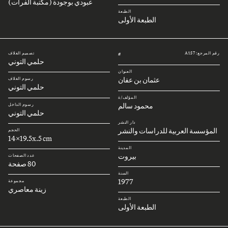
عبودي بوجودة (مكتبة الفرات)
الطبعة
الطبعة الأولى
رقم المرجع: A157
تصميم الغلاف
#
حلمي التوني
العنوان
عثمان بن عفان
رسوم الغلاف
حلمي التوني
المؤلف/ة
محمود سالم
رسوم الداخل
حلمي التوني
دار النشر
المؤسسة العربية للدراسات والنشر
الحجم
14x19.5x.5 cm
المدينة
بيروت
عدد الصفحات
80 صفحة
السنة
1977
مجموعة
زينة معاصري
الطبعة
الطبعة الأولى