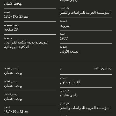
بهجت عثمان
دار النشر
المؤسسة العربية للدراسات والنشر
الحجم
18.5x19x.25 cm
المدينة
بيروت
عدد الصفحات
28 صفحة
السنة
1977
مجموعة
عبودي بوجودة (مكتبة الفرات)،
المكتبة البريطانية
الطبعة
الطبعة الأولى
رقم المرجع: A151
تصميم الغلاف
#
بهجت عثمان
العنوان
القط المظلوم
رسوم الغلاف
بهجت عثمان
المؤلف/ة
راجي عنايت
رسوم الداخل
بهجت عثمان
دار النشر
المؤسسة العربية للدراسات والنشر
الحجم
18.5x19x.25 cm