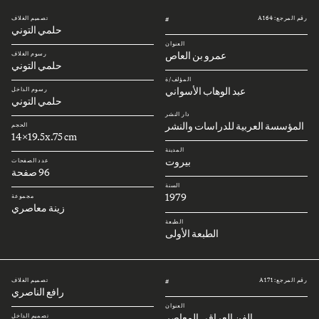
رقم المرجع: A164
تصميم الغلاف
#
حلمي التوني
العنوان
عمرو بن العاص
رسوم الغلاف
حلمي التوني
المؤلف/ة
عبد الوهاب الأسواني
رسوم الداخل
حلمي التوني
دار النشر
المؤسسة العربية للدراسات والنشر
الحجم
14x19.5x.75 cm
المدينة
بيروت
عدد الصفحات
96 صفحة
السنة
1979
مجموعة
زينة معاصري
الطبعة
الطبعة الأولى
رقم المرجع: A171
تصميم الغلاف
#
رافع الناصري
العنوان
الفن العراقي المعاصر
تصميم الداخل