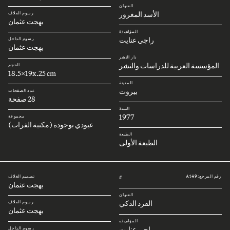
العنوان
الأسد المغرور
رسوم الغلاف
بهجت عثمان
المؤلف/ة
راجي عنايت
رسوم الداخل
بهجت عثمان
دار النشر
المؤسسة العربية للدراسات والنشر
الحجم
18.5x19x.25 cm
المدينة
بيروت
عدد الصفحات
28 صفحة
السنة
1977
مجموعة
عبودي بوجودة (مكتبة الفرات)
الطبعة
الطبعة الأولى
رقم المرجع: A149
تصميم الغلاف
#
بهجت عثمان
العنوان
القرد الذكي
رسوم الغلاف
بهجت عثمان
المؤلف/ة
راجي عنايت
رسوم الداخل