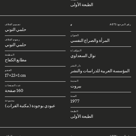
الطبعة الأولى
رقم المرجع: A073
تصميم الغلاف
#
حلمي التوني
العنوان
المرأة والصراع النفسي
رسوم الغلاف
حلمي التوني
المؤلف/ة
نوال السعداوي
المطبعة
مطابع الكفاح
دار النشر
المؤسسة العربية للدراسات والنشر
الحجم
17x23x1 cm
المدينة
بيروت
عدد الصفحات
160 صفحة
السنة
1977
مجموعة
عبودي بوجودة (مكتبة الفرات)
الطبعة
الطبعة الأولى