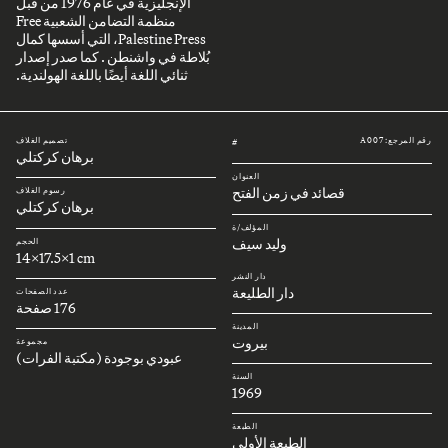
الإنجليزية في عام 1976 من قبل
منظمة التضامن الشعبية Free
Palestine Press، التي أسسها كمال
بُلاطة في واشنطن . كما صدر إصدار
ثنائي اللغة أيضًا باللغة الهولندية.
رقم المرجع: A007
تصميم الغلاف
#
برهان كركتلي
العنوان
قصائد في زمن الفتح
رسوم الغلاف
برهان كركتلي
المؤلف/ة
وليد سيف
الحجم
14x17.5x1 cm
دار النشر
دار الطليعة
عدد الصفحات
176 صفحة
المدينة
بيروت
مجموعة
عبودي بوجودة (مكتبة الفرات)
السنة
1969
الطبعة
الطبعة الأولى