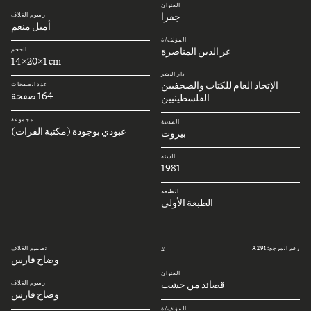
العنوان
جفرا
رسوم الغلاف
أميل منعم
المؤلف/ة
عز الدين المناصرة
الحجم
14x20x1 cm
دار النشر
الإتحاد العام للكتاب والصحفيين
عدد الصفحات
164 صفحة
الفلسطينيين
مجموعة
المدينة
عبودي بوجودة (مكتبة الفرات)
بيروت
السنة
1981
الطبعة
الطبعة الأولى
رقم المرجع: A291
تصميم الغلاف
#
وضاح فارس
العنوان
قصائد من خشب
رسوم الغلاف
وضاح فارس
المؤلف/ة