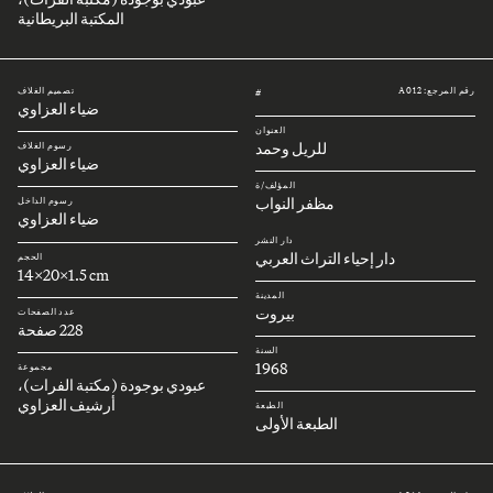
المكتبة البريطانية
رقم المرجع: A012
تصميم الغلاف
#
ضياء العزاوي
العنوان
للريل وحمد
رسوم الغلاف
ضياء العزاوي
المؤلف/ة
مظفر النواب
رسوم الداخل
ضياء العزاوي
دار النشر
دار إحياء التراث العربي
الحجم
14x20x1.5 cm
المدينة
بيروت
عدد الصفحات
228 صفحة
السنة
1968
مجموعة
عبودي بوجودة (مكتبة الفرات)،
أرشيف العزاوي
الطبعة
الطبعة الأولى