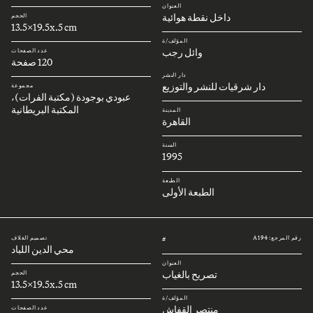
العنوان
داخل نقطة هوائية
الحجم
13.5x19.5x.5 cm
المؤلف/ة
وائل رجب
عدد الصفحات
120 صفحة
دار النشر
دار شرقيات للنشر والتوزيع
مجموعة
عبودي بوجودة (مكتبة الفرات)،
المكتبة البريطانية
المدينة
القاهرة
السنة
1995
الطبعة
الطبعة الأولى
رقم المرجع: A194
تصميم الغلاف
#
محي الدين اللباد
العنوان
تصريح بالغياب
الحجم
13.5x19.5x.5 cm
المؤلف/ة
منتصر القفاش
عدد الصفحات