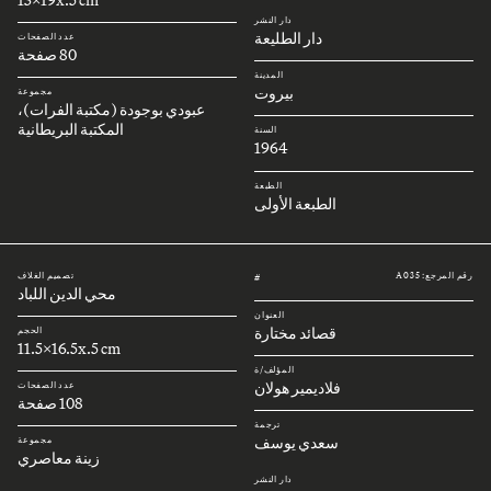
دار النشر
دار الطليعة
عدد الصفحات
80 صفحة
المدينة
بيروت
مجموعة
عبودي بوجودة (مكتبة الفرات)،
المكتبة البريطانية
السنة
1964
الطبعة
الطبعة الأولى
رقم المرجع: A035
تصميم الغلاف
#
محي الدين اللباد
العنوان
قصائد مختارة
الحجم
11.5x16.5x.5 cm
المؤلف/ة
فلاديمير هولان
عدد الصفحات
108 صفحة
ترجمة
سعدي يوسف
مجموعة
زينة معاصري
دار النشر