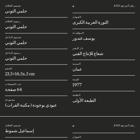
رقم المرجع: A113
تصميم الغلاف
#
حلمي التوني
العنوان
الثورة العربية الكبرى
رسوم الغلاف
حلمي التوني
المؤلف/ة
يوسف غندور
تصميم الداخل
حلمي التوني
دار النشر
شعاع للإنتاج الفني
رسوم الداخل
حلمي التوني
المدينة
عمان
الحجم
23.5x16.5x.5 cm
السنة
1977
عدد الصفحات
64 صفحة
الطبعة
الطبعة الأولى
مجموعة
عبودي بوجودة (مكتبة الفرات)
رقم المرجع: A115
تصميم الغلاف
#
إسماعيل شموط
العنوان