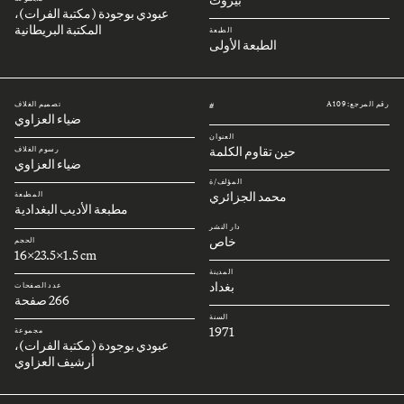
عبودي بوجودة (مكتبة الفرات)،
المكتبة البريطانية
الطبعة
الطبعة الأولى
رقم المرجع: A109
تصميم الغلاف
#
ضياء العزاوي
العنوان
حين تقاوم الكلمة
رسوم الغلاف
ضياء العزاوي
المؤلف/ة
محمد الجزائري
المطبعة
مطبعة الأديب البغدادية
دار النشر
خاص
الحجم
16x23.5x1.5 cm
المدينة
بغداد
عدد الصفحات
266 صفحة
السنة
1971
مجموعة
عبودي بوجودة (مكتبة الفرات)،
أرشيف العزاوي