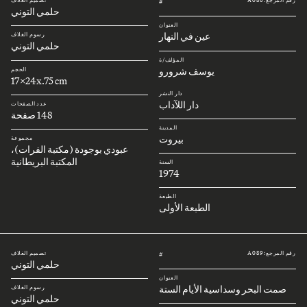
رقم المرجع: A086
تصميم الغلاف
#
حلمي التوني
العنوان
عين في النهار
رسوم الغلاف
حلمي التوني
المؤلف/ة
يوسف شرورو
الحجم
17x24x.75 cm
دار النشر
دار اللآداب
عدد الصفحات
148 صفحة
المدينة
بيروت
مجموعة
عبودي بوجودة (مكتبة الفرات)،
المكتبة البريطانية
السنة
1974
الطبعة
الطبعة الأولى
رقم المرجع: A089
تصميم الغلاف
#
حلمي التوني
العنوان
صمت البحر وسداسية الأيام الستة
رسوم الغلاف
حلمي التوني