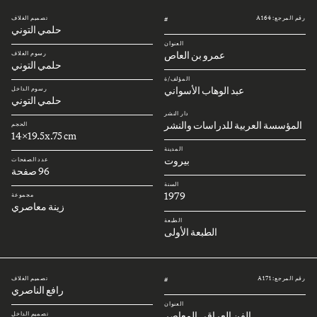
رقم المرجع: A164
تصميم الغلاف
#
حلمي التوني
العنوان
عمرو بن العاص
رسوم الغلاف
حلمي التوني
المؤلف/ة
عبد الوهاب الأسواني
رسوم الداخل
حلمي التوني
دار النشر
المؤسسة العربية للدراسات والنشر
الحجم
14x19.5x.75 cm
المدينة
بيروت
عدد الصفحات
96 صفحة
السنة
1979
مجموعة
زينة معاصري
الطبعة
الطبعة الأولى
رقم المرجع: A171
تصميم الغلاف
#
رافع الناصري
العنوان
الفن العراقي المعاصر
تصميم الداخل