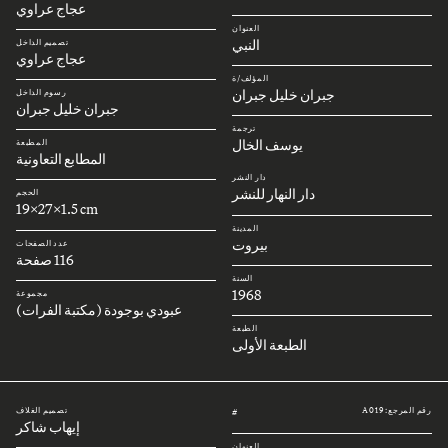
عجاج عراوي
العنوان
النبي
تصميم الداخل
عجاج عراوي
المؤلف/ة
جبران خليل جبران
رسوم الداخل
جبران خليل جبران
ترجمة
يوسف الخال
المطبعة
المطابع التعاونية
دار النشر
دار النهار للنشر
الحجم
19x27x1.5 cm
المدينة
بيروت
عدد الصفحات
116 صفحة
السنة
1968
مجموعة
عبودي بوجودة (مكتبة الفرات)
الطبعة
الطبعة الأولى
رقم المرجع: A019
تصميم الغلاف
#
إيهاب شاكر
العنوان