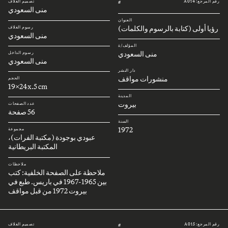
رقم المرجع: A014
تصميم الغلاف
#
منى السعودي
العنوان
رؤيا أولى (كتابة بالرسوم والكلمات)
رسوم الغلاف
منى السعودي
المؤلف/ة
منى السعودي
رسوم الداخل
منى السعودي
دار النشر
منشورات مواقف
الحجم
19x24x.5 cm
المدينة
بيروت
عدد الصفحات
56 صفحة
السنة
1972
مجموعة
عبودي بوجودة (مكتبة الفرات)،
المكتبة البريطانية
ملاحظات
ملاحظة على الصفحة الخلفية: كتب
بين 1965-1967 في باريس. طبع في
بيروت 1972 من قبل مواقف
رقم المرجع: A015
تصميم الغلاف
#