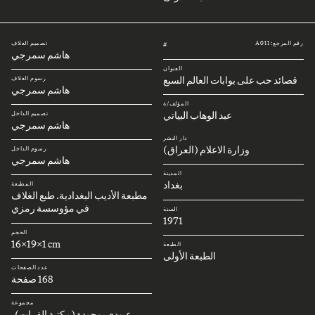
رقم المرجع: A011
تصميم الغلاف
#
هاشم سمرجي
العنوان
قصائد حب على بوابات العالم السبع
رسوم الغلاف
هاشم سمرجي
المؤلف/ة
عبد الوهاب البياتي
تصميم الداخل
هاشم سمرجي
دار النشر
وزارة الاعلام (العراق)
رسوم الداخل
هاشم سمرجي
المدينة
بغداد
المطبعة
مطبعة الأديب البغدادية. طبع الغلاف
في مؤوسسة رمزي
السنة
1971
الحجم
16x19x1 cm
الطبعة
الطبعة الأولى
عدد الصفحات
168 صفحة
مجموعة
عبودي بوجودة (مكتبة الفرات)،