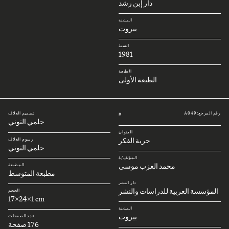
دار إبن رشد
المدينة
بيروت
السنة
1981
الطبعة
الطبعة الأولى
رقم المرجع: A049
تصميم الغلاف
#
حلمي التوني
العنوان
حرية الفكر
رسوم الغلاف
حلمي التوني
المؤلف/ة
محمد العزب موسى
المطبعة
مطبعة المتوسط
دار النشر
المؤسسة العربية للدراسات والنشر
الحجم
17x24x1 cm
المدينة
بيروت
عدد الصفحات
176 صفحة