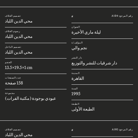
رقم المرجع: A184
تصميم الغلاف
#
محي الدين اللباد
العنوان
ليلة ماري الأخيرة
رسوم الغلاف
محي الدين اللباد
المؤلف/ة
نجم والي
تصميم الداخل
محي الدين اللباد
دار النشر
دار شرقيات للنشر والتوزيع
الحجم
13.5x19.5x1 cm
المدينة
القاهرة
عدد الصفحات
158 صفحة
السنة
1995
مجموعة
عبودي بوجودة (مكتبة الفرات)
الطبعة
الطبعة الأولى
رقم المرجع: A193
تصميم الغلاف
#
محي الدين اللباد