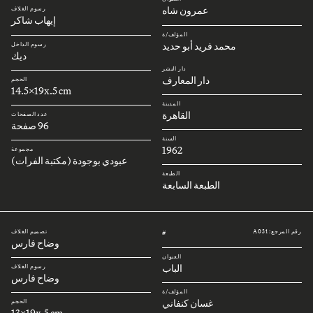
عمرون شاه
رسوم الغلاف
إيهاب شاكر
المؤلف/ة
محمد فريد أبو حديد
رسوم الداخل
ديك
دار النشر
دار المعارف
الحجم
14.5x19x.5 cm
المدينة
القاهرة
عدد الصفحات
96 صفحة
السنة
1962
مجموعة
عبودي بوجودة (مكتبة الفرات)
الطبعة
الطبعة السابعة
رقم المرجع: A031
تصميم الغلاف
#
وضاح فارس
العنوان
الباب
رسوم الغلاف
وضاح فارس
المؤلف/ة
غسان كنفاني
الحجم
13x19x.5 cm