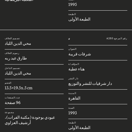
1995
الطبعة
الطبعة الأولى
رقم المرجع: A205
تصميم الغلاف
#
محي الدين اللباد
العنوان
شرفات قريبة
رسوم الغلاف
طارق عبد ربه
المؤلف/ة
هناء عطية
تصميم الداخل
محي الدين اللباد
دار النشر
دار شرقيات للنشر والتوزيع
الحجم
13.5x19.5x.5 cm
المدينة
القاهرة
عدد الصفحات
96 صفحة
السنة
1993
مجموعة
عبودي بوجودة (مكتبة الفرات)،
أرشيف العزاوي
الطبعة
الطبعة الأولى