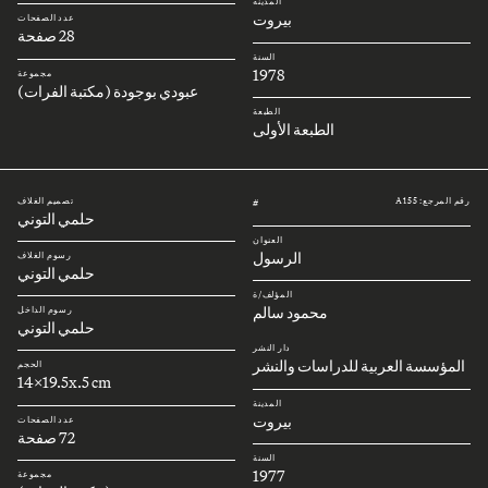
المدينة
بيروت
عدد الصفحات
28 صفحة
السنة
1978
مجموعة
عبودي بوجودة (مكتبة الفرات)
الطبعة
الطبعة الأولى
رقم المرجع: A155
تصميم الغلاف
#
حلمي التوني
العنوان
الرسول
رسوم الغلاف
حلمي التوني
المؤلف/ة
محمود سالم
رسوم الداخل
حلمي التوني
دار النشر
المؤسسة العربية للدراسات والنشر
الحجم
14x19.5x.5 cm
المدينة
بيروت
عدد الصفحات
72 صفحة
السنة
1977
مجموعة