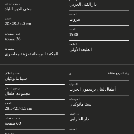
دار الفتى العربي
رسوم الداخل
محي الدين اللباد
المدينة
بيروت
الحجم
20x28.5x.5 cm
السنة
1988
عدد الصفحات
36 صفحة
الطبعة
الطبعة الأولى
مجموعة
المكتبة البريطانية، زينة معاصري
رقم المرجع: A104
تصميم الغلاف
#
سيتا مانوكيان
العنوان
أطفال لبنان يرسمون الحرب
رسوم الداخل
مجموعة أطفال
المؤلف/ة
سيتا مانوكيان
الحجم
28.5x21x1.5 cm
دار النشر
دار الفارابي
عدد الصفحات
60 صفحة
المدينة
بيروت
مجموعة