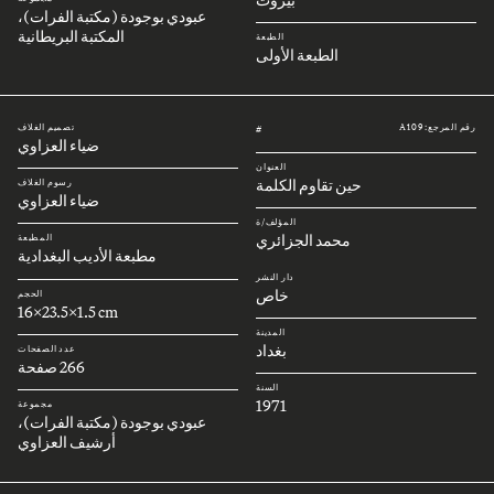
عبودي بوجودة (مكتبة الفرات)،
المكتبة البريطانية
الطبعة
الطبعة الأولى
رقم المرجع: A109
تصميم الغلاف
#
ضياء العزاوي
العنوان
حين تقاوم الكلمة
رسوم الغلاف
ضياء العزاوي
المؤلف/ة
محمد الجزائري
المطبعة
مطبعة الأديب البغدادية
دار النشر
خاص
الحجم
16x23.5x1.5 cm
المدينة
بغداد
عدد الصفحات
266 صفحة
السنة
1971
مجموعة
عبودي بوجودة (مكتبة الفرات)،
أرشيف العزاوي