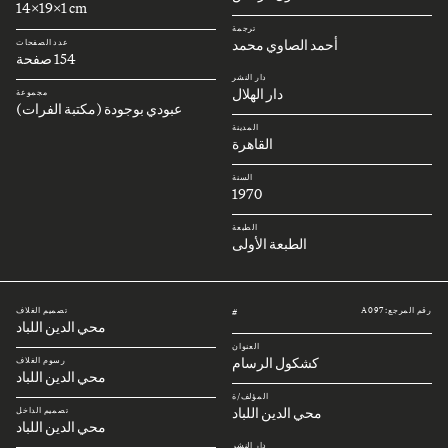
14x19x1 cm
ترجمة
أحمد الصاوي محمد
عدد الصفحات
154 صفحة
دار النشر
دار الهلال
مجموعة
عبودي بوجودة (مكتبة الفرات)
المدينة
القاهرة
السنة
1970
الطبعة
الطبعة الأولى
رقم المرجع: A097
تصميم الغلاف
#
محي الدين اللباد
العنوان
كشكول الرسام
رسوم الغلاف
محي الدين اللباد
المؤلف/ة
محي الدين اللباد
تصميم الداخل
محي الدين اللباد
دار النشر