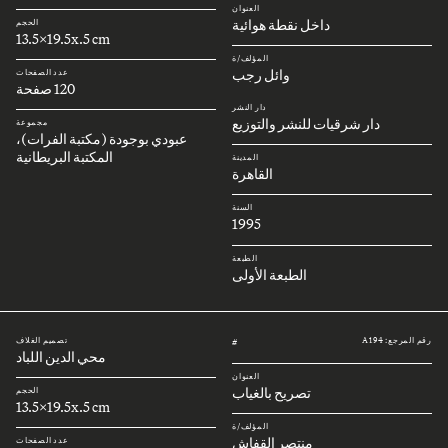
العنوان
داخل نقطة هوائية
الحجم
13.5x19.5x.5 cm
المؤلف/ة
وائل رجب
عدد الصفحات
120 صفحة
دار النشر
دار شرقيات للنشر والتوزيع
مجموعة
عبودي بوجودة (مكتبة الفرات)،
المكتبة البريطانية
المدينة
القاهرة
السنة
1995
الطبعة
الطبعة الأولى
رقم المرجع: A194
تصميم الغلاف
#
محي الدين اللباد
العنوان
تصريح بالغياب
الحجم
13.5x19.5x.5 cm
المؤلف/ة
منتصر القفاش
عدد الصفحات