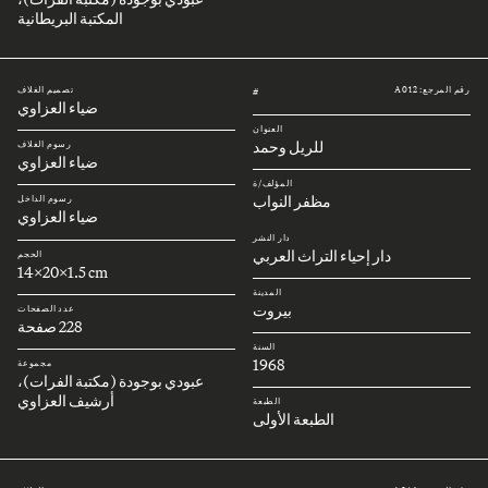
المكتبة البريطانية
رقم المرجع: A012
تصميم الغلاف
#
ضياء العزاوي
العنوان
للريل وحمد
رسوم الغلاف
ضياء العزاوي
المؤلف/ة
مظفر النواب
رسوم الداخل
ضياء العزاوي
دار النشر
دار إحياء التراث العربي
الحجم
14x20x1.5 cm
المدينة
بيروت
عدد الصفحات
228 صفحة
السنة
1968
مجموعة
عبودي بوجودة (مكتبة الفرات)،
أرشيف العزاوي
الطبعة
الطبعة الأولى