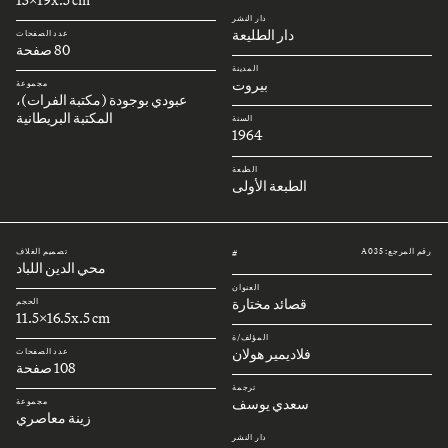
دار النشر
دار الطليعة
عدد الصفحات
80 صفحة
المدينة
بيروت
مجموعة
عبودي بوجودة (مكتبة الفرات)،
المكتبة البريطانية
السنة
1964
الطبعة
الطبعة الأولى
رقم المرجع: A035
تصميم الغلاف
#
محي الدين اللباد
العنوان
قصائد مختارة
الحجم
11.5x16.5x.5 cm
المؤلف/ة
فلاديمير هولان
عدد الصفحات
108 صفحة
ترجمة
سعدي يوسف
مجموعة
زينة معاصري
دار النشر