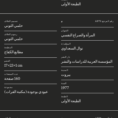
الطبعة الأولى
رقم المرجع: A073
تصميم الغلاف
#
حلمي التوني
العنوان
المرأة والصراع النفسي
رسوم الغلاف
حلمي التوني
المؤلف/ة
نوال السعداوي
المطبعة
مطابع الكفاح
دار النشر
المؤسسة العربية للدراسات والنشر
الحجم
17x23x1 cm
المدينة
بيروت
عدد الصفحات
160 صفحة
السنة
1977
مجموعة
عبودي بوجودة (مكتبة الفرات)
الطبعة
الطبعة الأولى