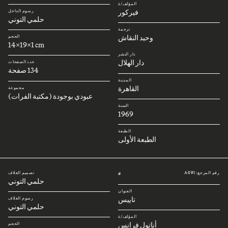
المؤلف/ة
فيركور
رسوم الداخل
حلمي التوني
ترجمة
وحيد النقاش
الحجم
14x19x1 cm
دار النشر
دار الهلال
عدد الصفحات
134 صفحة
المدينة
القاهرة
مجموعة
عبودي بوجودة (مكتبة الفرات)
السنة
1969
الطبعة
الطبعة الأولى
رقم المرجع: A091
تصميم الغلاف
#
حلمي التوني
العنوان
تاييس
رسوم الغلاف
حلمي التوني
المؤلف/ة
أناتول فرانس
الحجم