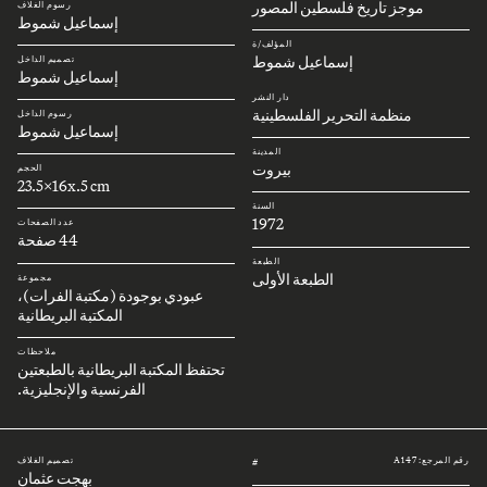
موجز تاريخ فلسطين المصور
رسوم الغلاف
إسماعيل شموط
المؤلف/ة
إسماعيل شموط
تصميم الداخل
إسماعيل شموط
دار النشر
منظمة التحرير الفلسطينية
رسوم الداخل
إسماعيل شموط
المدينة
بيروت
الحجم
23.5x16x.5 cm
السنة
1972
عدد الصفحات
44 صفحة
الطبعة
الطبعة الأولى
مجموعة
عبودي بوجودة (مكتبة الفرات)،
المكتبة البريطانية
ملاحظات
تحتفظ المكتبة البريطانية بالطبعتين
الفرنسية والإنجليزية.
رقم المرجع: A147
تصميم الغلاف
#
بهجت عثمان