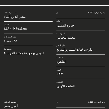
رقم المرجع: A210
تصميم الغلاف
#
محي الدين اللباد
العنوان
خرزة المشي
الحجم
13.5x19.5x.5 cm
المؤلف/ة
محمد اليحيائي
عدد الصفحات
72 صفحة
دار النشر
دار شرقيات للنشر والتوزيع
مجموعة
عبودي بوجودة (مكتبة الفرات)
المدينة
القاهرة
السنة
1995
الطبعة
الطبعة الأولى
رقم المرجع: A288
تصميم الغلاف
#
أميل منعم