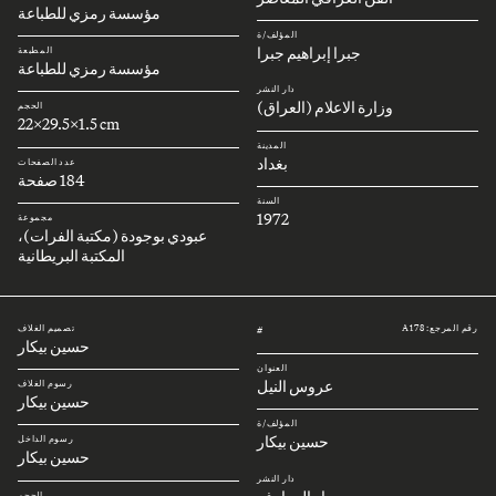
مؤسسة رمزي للطباعة
المؤلف/ة
جبرا إبراهيم جبرا
المطبعة
مؤسسة رمزي للطباعة
دار النشر
وزارة الاعلام (العراق)
الحجم
22x29.5x1.5 cm
المدينة
بغداد
عدد الصفحات
184 صفحة
السنة
1972
مجموعة
عبودي بوجودة (مكتبة الفرات)،
المكتبة البريطانية
رقم المرجع: A178
تصميم الغلاف
#
حسين بيكار
العنوان
عروس النيل
رسوم الغلاف
حسين بيكار
المؤلف/ة
حسين بيكار
رسوم الداخل
حسين بيكار
دار النشر
الحجم