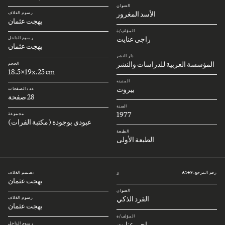
العنوان
الأسد المغرور
رسوم الغلاف
بهجت عثمان
المؤلف/ة
راجي عنايت
رسوم الداخل
بهجت عثمان
دار النشر
المؤسسة العربية للدراسات والنشر
الحجم
18.5x19x.25 cm
المدينة
بيروت
عدد الصفحات
28 صفحة
السنة
1977
مجموعة
عبودي بوجودة (مكتبة الفرات)
الطبعة
الطبعة الأولى
رقم المرجع: A149
تصميم الغلاف
#
بهجت عثمان
العنوان
القرد الذكي
رسوم الغلاف
بهجت عثمان
المؤلف/ة
راجي عنايت
رسوم الداخل