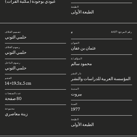
عبودي بوجودة (مكتبة الفرات)
الطبعة
الطبعة الأولى
رقم المرجع: A157
تصميم الغلاف
#
حلمي التوني
العنوان
عثمان بن عفان
رسوم الغلاف
حلمي التوني
المؤلف/ة
محمود سالم
رسوم الداخل
حلمي التوني
دار النشر
المؤسسة العربية للدراسات والنشر
الحجم
14x19.5x.5 cm
المدينة
بيروت
عدد الصفحات
80 صفحة
السنة
1977
مجموعة
زينة معاصري
الطبعة
الطبعة الأولى