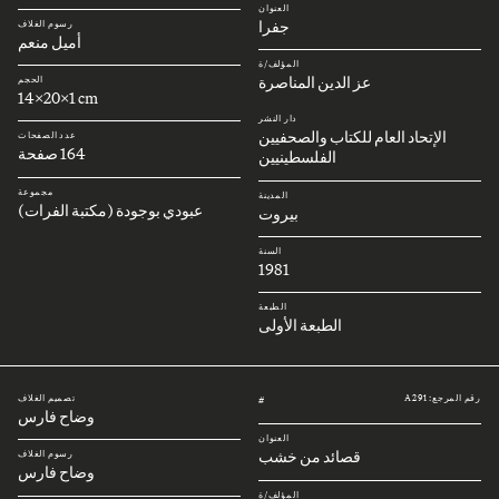
العنوان
جفرا
رسوم الغلاف
أميل منعم
المؤلف/ة
عز الدين المناصرة
الحجم
14x20x1 cm
دار النشر
الإتحاد العام للكتاب والصحفيين
عدد الصفحات
164 صفحة
الفلسطينيين
مجموعة
المدينة
عبودي بوجودة (مكتبة الفرات)
بيروت
السنة
1981
الطبعة
الطبعة الأولى
رقم المرجع: A291
تصميم الغلاف
#
وضاح فارس
العنوان
قصائد من خشب
رسوم الغلاف
وضاح فارس
المؤلف/ة