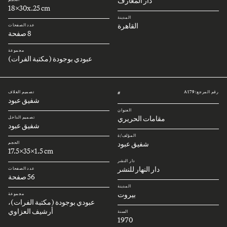
دار المعارف
18x30x.25 cm
المدينة
القاهرة
عدد الصفحات
8 صفحة
مجموعة
عبودي بوجودة (مكتبة الفرات)
رقم المرجع: A179
تصميم الغلاف
#
شفيق عبود
العنوان
مقامات الحريري
تصميم الداخل
شفيق عبود
المؤلف/ة
شفيق عبود
الحجم
17.5x35x1.5 cm
دار النشر
دار النهار للنشر
عدد الصفحات
56 صفحة
المدينة
بيروت
مجموعة
عبودي بوجودة (مكتبة الفرات)،
أرشيف العزاوي
السنة
1970