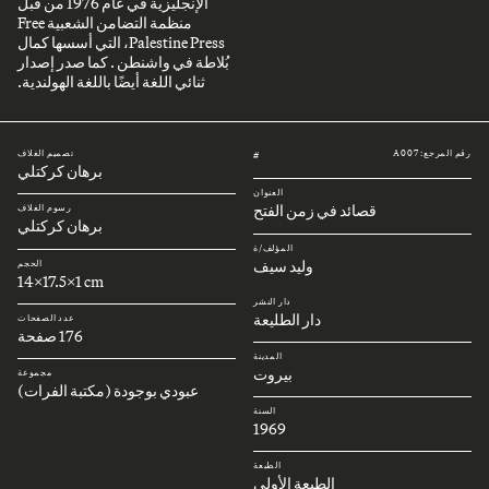
الإنجليزية في عام 1976 من قبل
منظمة التضامن الشعبية Free
Palestine Press، التي أسسها كمال
بُلاطة في واشنطن . كما صدر إصدار
ثنائي اللغة أيضًا باللغة الهولندية.
رقم المرجع: A007
تصميم الغلاف
#
برهان كركتلي
العنوان
قصائد في زمن الفتح
رسوم الغلاف
برهان كركتلي
المؤلف/ة
وليد سيف
الحجم
14x17.5x1 cm
دار النشر
دار الطليعة
عدد الصفحات
176 صفحة
المدينة
بيروت
مجموعة
عبودي بوجودة (مكتبة الفرات)
السنة
1969
الطبعة
الطبعة الأولى