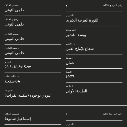
رقم المرجع: A113
تصميم الغلاف
#
حلمي التوني
العنوان
الثورة العربية الكبرى
رسوم الغلاف
حلمي التوني
المؤلف/ة
يوسف غندور
تصميم الداخل
حلمي التوني
دار النشر
شعاع للإنتاج الفني
رسوم الداخل
حلمي التوني
المدينة
عمان
الحجم
23.5x16.5x.5 cm
السنة
1977
عدد الصفحات
64 صفحة
الطبعة
الطبعة الأولى
مجموعة
عبودي بوجودة (مكتبة الفرات)
رقم المرجع: A115
تصميم الغلاف
#
إسماعيل شموط
العنوان