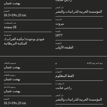
بهجت عثمان
دار النشر
المؤسسة العربية للدراسات والنشر
الحجم
18.5x19x.25 cm
المدينة
بيروت
عدد الصفحات
28 صفحة
السنة
1977
مجموعة
عبودي بوجودة (مكتبة الفرات)،
المكتبة البريطانية
الطبعة
الطبعة الأولى
رقم المرجع: A151
تصميم الغلاف
#
بهجت عثمان
العنوان
القط المظلوم
رسوم الغلاف
بهجت عثمان
المؤلف/ة
راجي عنايت
رسوم الداخل
بهجت عثمان
دار النشر
المؤسسة العربية للدراسات والنشر
الحجم
18.5x19x.25 cm