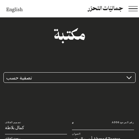
جماليّات التحرّر
English
مكتبة
تصفية حسب
رقم المرجع: A006
تصميم الغلاف
#
كمال بلاطة
العنوان
Ahmad Zaatar أحمد الزعتر
رسوم الغلاف