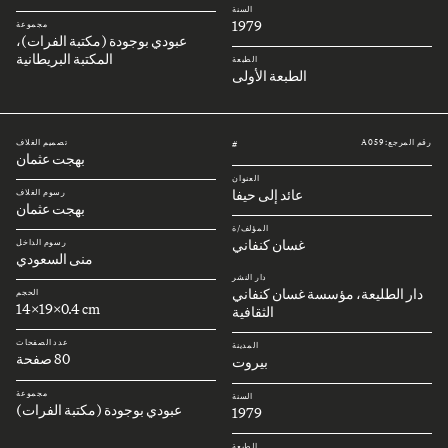
السنة
1979
مجموعة
عبودي بوجودة (مكتبة الفرات)،
المكتبة البريطانية
الطبعة
الطبعة الأولى
رقم المرجع: A059
تصميم الغلاف
#
بهجت عثمان
العنوان
عائد إلى حيفا
رسوم الغلاف
بهجت عثمان
المؤلف/ة
غسان كنفاني
رسوم الداخل
منى السعودي
دار النشر
دار الطليعة، مؤسسة غسان كنفاني
الحجم
14x19x0.4 cm
الثقافية
عدد الصفحات
المدينة
80 صفحة
بيروت
مجموعة
السنة
عبودي بوجودة (مكتبة الفرات)
1979
الطبعة