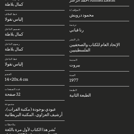
كمال بلاطة
المؤلف/ة
محمود درويش
خط الغلاف
إلياس نقولا
ترجمة
رنا قباني
تصميم الداخل
كمال بلاطة
دار النشر
الإتحاد العام للكتاب والصحفيين
رسوم الداخل
كمال بلاطة
الفلسطينيين
خط الداخل
المدينة
إلياس نقولا
بيروت
الحجم
السنة
14x20x.4 cm
1977
عدد الصفحات
الطبعة
32 صفحة
الطبعة الثانية
مجموعة
عبودي بوجودة (مكتبة الفرات)،
أرشيف العزاوي، المكتبة البريطانية
ملاحظات
نُشر هذا الكتاب لأول مرة باللغة