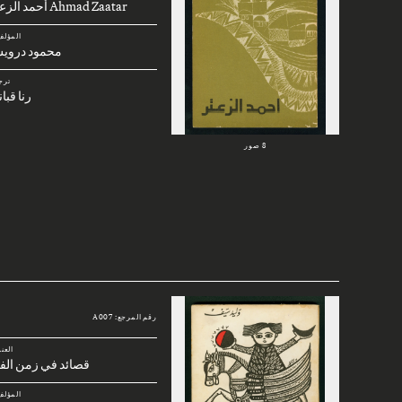
Ahmad Zaatar أحمد الزعتر
المؤلف
محمود دروي
ترج
رنا قبا
8 صور
رقم المرجع: A007
العن
قصائد في زمن الف
المؤلف