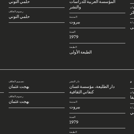
المؤسسة العربية للدراسات
حلمي التوني
والنشر
وان
كر
رسوم الغلاف
حلمي التوني
المدينة
بيروت
/ة
ى
السنة
1979
الطبعة
الطبعة الأولى
دار النشر
تصميم الغلاف
#
دار الطليعة، مؤسسة غسان
بهجت عثمان
كنفاني الثقافية
وان
فا
رسوم الغلاف
بهجت عثمان
المدينة
بيروت
/ة
ي
السنة
1979
الطبعة