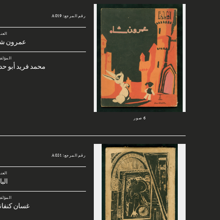
رقم المرجع: A019
العن
عمرون شا
المؤلف
محمد فريد أبو حد
6 صور
رقم المرجع: A031
العن
الب
المؤلف
غسان كنفان