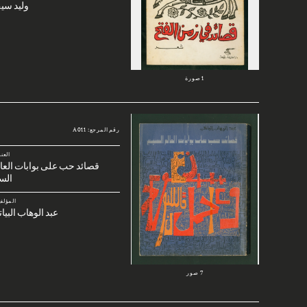
وليد سي
1 صورة
رقم المرجع: A011
العن
قصائد حب على بوابات العا
الس
المؤلف
عبد الوهاب البيا
7 صور