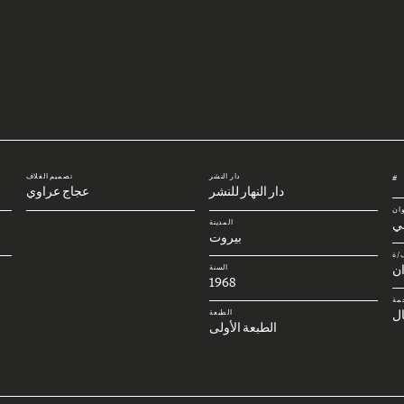
دار النشر
تصميم الغلاف
#
دار النهار للنشر
عجاج عراوي
وان
بي
المدينة
بيروت
/ة
ن
السنة
1968
مة
ل
الطبعة
الطبعة الأولى