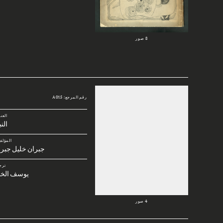
8 صور
رقم المرجع: A015
العن
الن
المؤلف
جبران خليل جبرا
ترج
يوسف الخا
4 صور