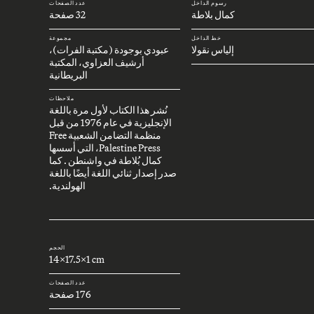
رسوم الداخل
عدد الصفحات
كمال بلاطة
32 صفحة
خط الداخل
مجموعة
إلياس نقولا
عبودي بوجودة (مكتبة الفرات)،
أرشيف العزاوي، المكتبة
البريطانية
ملاحظات
نُشر هذا الكتاب لأول مرة باللغة
الإنجليزية في عام 1976 من قبل
منظمة التضامن الشعبية Free
Palestine Press، التي أسسها
كمال بُلاطة في واشنطن . كما
صدر إصدار ثنائي اللغة أيضًا باللغة
الهولندية.
الحجم
14x17.5x1 cm
عدد الصفحات
176 صفحة