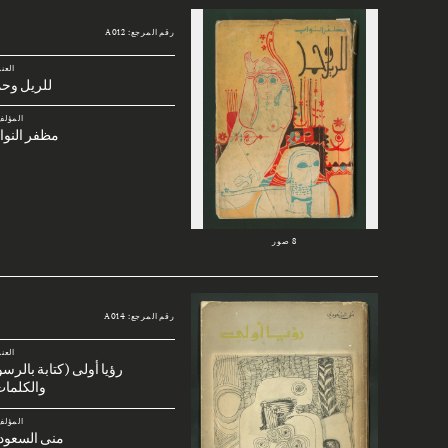
رقم المرجع: A012
العن
للريل وحم
المؤلف
مظفر النوا
8 صور
رقم المرجع: A014
العن
رؤيا أولى (كتابة بالرس
والكلمات
المؤلف
منى السعود