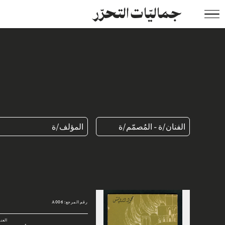
جماليّات التحرّر
الفنان/ة - المُصمّم/ة
المؤلف/ة
رقم المرجع: A006
العن