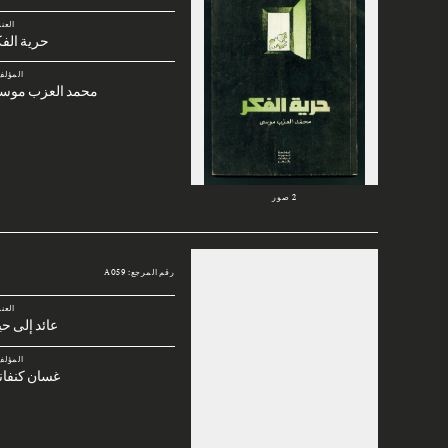
العن
حرية الف
المؤلف
محمد العزب موس
2 صور
رقم المرجع: A059
العن
عائد إلى حي
المؤلف
غسان كنفان