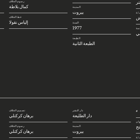
رسوم الغلاف
كمال بلاطة
المدينة
بيروت
/ة
ش
خط الغلاف
إلياس نقولا
السنة
1977
مة
ني
الطبعة
الطبعة الثانية
دار النشر
تصميم الغلاف
#
دار الطليعة
برهان كركتلي
وان
تح
المدينة
رسوم الغلاف
بيروت
برهان كركتلي
/ة