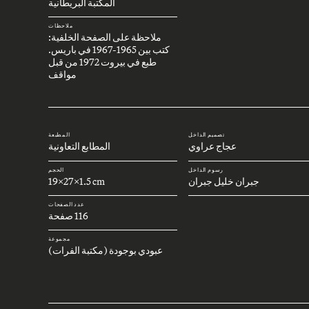
المكتبة البريطانية
ملاحظات
ملاحظة على الصفحة الخلفية:
كتب بين 1965-1967 في باريس.
طبع في بيروت 1972 من قبل
مواقف
تصميم الداخل
المطبعة
عجاج عراوي
المطابع التعاونية
رسوم الداخل
الحجم
جبران خليل جبران
19x27x1.5 cm
عدد الصفحات
116 صفحة
مجموعة
عبودي بوجودة (مكتبة الفرات)