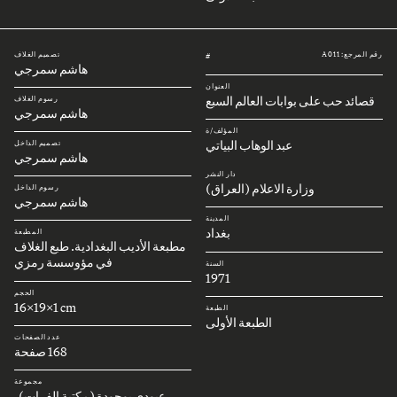
رقم المرجع: A011
تصميم الغلاف
#
هاشم سمرجي
العنوان
قصائد حب على بوابات العالم السبع
رسوم الغلاف
هاشم سمرجي
المؤلف/ة
عبد الوهاب البياتي
تصميم الداخل
هاشم سمرجي
دار النشر
وزارة الاعلام (العراق)
رسوم الداخل
هاشم سمرجي
المدينة
بغداد
المطبعة
مطبعة الأديب البغدادية. طبع الغلاف
في مؤوسسة رمزي
السنة
1971
الحجم
16x19x1 cm
الطبعة
الطبعة الأولى
عدد الصفحات
168 صفحة
مجموعة
عبودي بوجودة (مكتبة الفرات)،