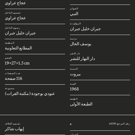
عجاج عراوي
العنوان
النبي
تصميم الداخل
عجاج عراوي
المؤلف/ة
جبران خليل جبران
رسوم الداخل
جبران خليل جبران
ترجمة
يوسف الخال
المطبعة
المطابع التعاونية
دار النشر
دار النهار للنشر
الحجم
19x27x1.5 cm
المدينة
بيروت
عدد الصفحات
116 صفحة
السنة
1968
مجموعة
عبودي بوجودة (مكتبة الفرات)
الطبعة
الطبعة الأولى
رقم المرجع: A019
تصميم الغلاف
#
إيهاب شاكر
العنوان