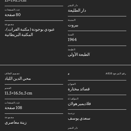
دار النشر
دار الطليعة
عدد الصفحات
80 صفحة
المدينة
بيروت
مجموعة
عبودي بوجودة (مكتبة الفرات)،
المكتبة البريطانية
السنة
1964
الطبعة
الطبعة الأولى
رقم المرجع: A035
تصميم الغلاف
#
محي الدين اللباد
العنوان
قصائد مختارة
الحجم
11.5x16.5x.5 cm
المؤلف/ة
فلاديمير هولان
عدد الصفحات
108 صفحة
ترجمة
سعدي يوسف
مجموعة
زينة معاصري
دار النشر