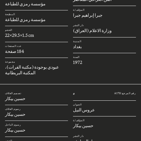
مؤسسة رمزي للطباعة
المؤلف/ة
جبرا إبراهيم جبرا
المطبعة
مؤسسة رمزي للطباعة
دار النشر
وزارة الاعلام (العراق)
الحجم
22x29.5x1.5 cm
المدينة
بغداد
عدد الصفحات
184 صفحة
السنة
1972
مجموعة
عبودي بوجودة (مكتبة الفرات)،
المكتبة البريطانية
رقم المرجع: A178
تصميم الغلاف
#
حسين بيكار
العنوان
عروس النيل
رسوم الغلاف
حسين بيكار
المؤلف/ة
حسين بيكار
رسوم الداخل
حسين بيكار
دار النشر
الحجم