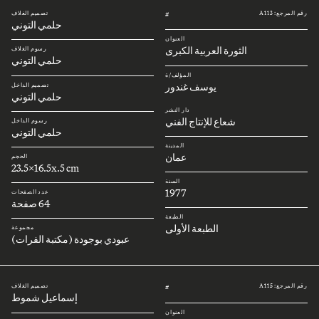
رقم المرجع: A113
تصميم الغلاف
#
حلمي التوني
العنوان
الثورة العربية الكبرى
رسوم الغلاف
حلمي التوني
المؤلف/ة
يوسف غندور
تصميم الداخل
حلمي التوني
دار النشر
شعاع للإنتاج الفني
رسوم الداخل
حلمي التوني
المدينة
عمان
الحجم
23.5x16.5x.5 cm
السنة
1977
عدد الصفحات
64 صفحة
الطبعة
الطبعة الأولى
مجموعة
عبودي بوجودة (مكتبة الفرات)
رقم المرجع: A115
تصميم الغلاف
#
إسماعيل شموط
العنوان