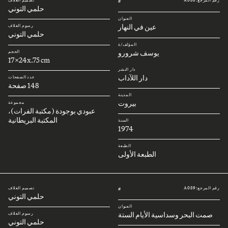
رقم المرجع: A086
تصميم الغلاف
#
حلمي التوني
العنوان
عين في النهار
رسوم الغلاف
حلمي التوني
المؤلف/ة
يوسف شرورو
الحجم
17x24x.75 cm
دار النشر
دار اللآداب
عدد الصفحات
148 صفحة
المدينة
بيروت
مجموعة
عبودي بوجودة (مكتبة الفرات)،
المكتبة البريطانية
السنة
1974
الطبعة
الطبعة الأولى
رقم المرجع: A089
تصميم الغلاف
#
حلمي التوني
العنوان
صمت البحر وسداسية الأيام الستة
رسوم الغلاف
حلمي التوني