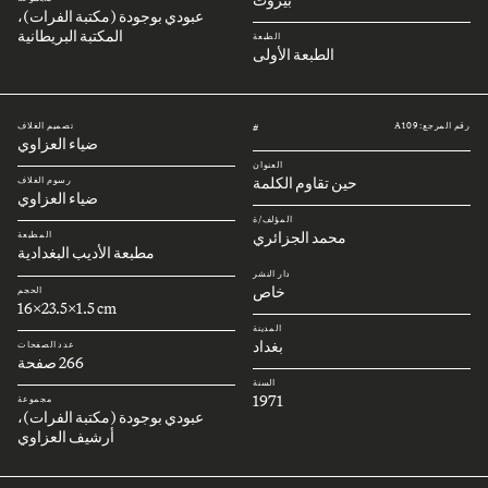
عبودي بوجودة (مكتبة الفرات)،
المكتبة البريطانية
الطبعة
الطبعة الأولى
رقم المرجع: A109
تصميم الغلاف
#
ضياء العزاوي
العنوان
حين تقاوم الكلمة
رسوم الغلاف
ضياء العزاوي
المؤلف/ة
محمد الجزائري
المطبعة
مطبعة الأديب البغدادية
دار النشر
خاص
الحجم
16x23.5x1.5 cm
المدينة
بغداد
عدد الصفحات
266 صفحة
السنة
1971
مجموعة
عبودي بوجودة (مكتبة الفرات)،
أرشيف العزاوي