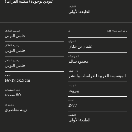
عبودي بوجودة (مكتبة الفرات)
الطبعة
الطبعة الأولى
رقم المرجع: A157
تصميم الغلاف
#
حلمي التوني
العنوان
عثمان بن عفان
رسوم الغلاف
حلمي التوني
المؤلف/ة
محمود سالم
رسوم الداخل
حلمي التوني
دار النشر
المؤسسة العربية للدراسات والنشر
الحجم
14x19.5x.5 cm
المدينة
بيروت
عدد الصفحات
80 صفحة
السنة
1977
مجموعة
زينة معاصري
الطبعة
الطبعة الأولى