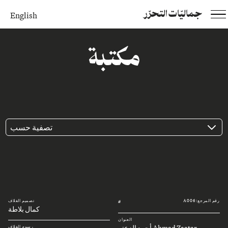
جماليّات التحرّر
English
مكتبة
تصفية حسب
رقم المرجع: A006
تصميم الغلاف
#
كمال بلاطة
العنوان
Ahmad Zaatar أحمد الزعتر
رسوم الغلاف