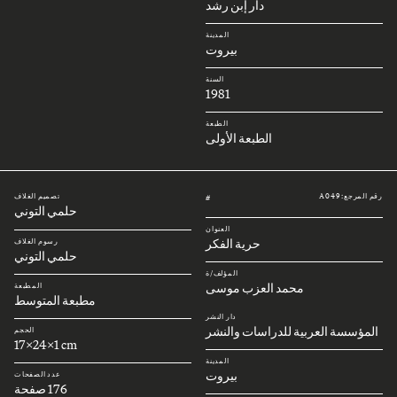
دار إبن رشد
المدينة
بيروت
السنة
1981
الطبعة
الطبعة الأولى
رقم المرجع: A049
تصميم الغلاف
#
حلمي التوني
العنوان
حرية الفكر
رسوم الغلاف
حلمي التوني
المؤلف/ة
محمد العزب موسى
المطبعة
مطبعة المتوسط
دار النشر
المؤسسة العربية للدراسات والنشر
الحجم
17x24x1 cm
المدينة
بيروت
عدد الصفحات
176 صفحة