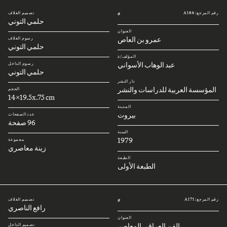
رقم المرجع: A164
تصميم الغلاف
#
حلمي التوني
العنوان
عمرو بن العاص
رسوم الغلاف
حلمي التوني
المؤلف/ة
عبد الوهاب الأسواني
رسوم الداخل
حلمي التوني
دار النشر
المؤسسة العربية للدراسات والنشر
الحجم
14x19.5x.75 cm
المدينة
بيروت
عدد الصفحات
96 صفحة
السنة
1979
مجموعة
زينة معاصري
الطبعة
الطبعة الأولى
رقم المرجع: A171
تصميم الغلاف
#
رافع الناصري
العنوان
الفن العراقي المعاصر
تصميم الداخل