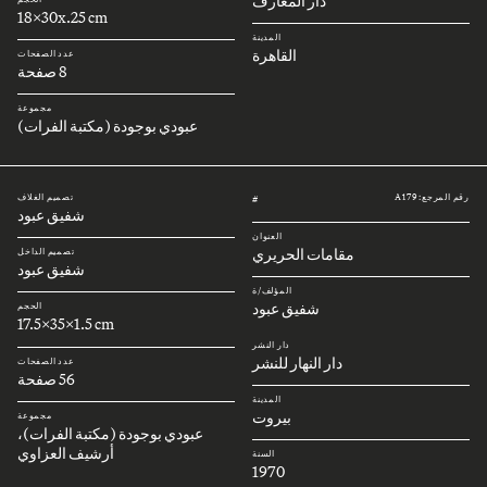
دار المعارف
18x30x.25 cm
المدينة
القاهرة
عدد الصفحات
8 صفحة
مجموعة
عبودي بوجودة (مكتبة الفرات)
رقم المرجع: A179
تصميم الغلاف
#
شفيق عبود
العنوان
مقامات الحريري
تصميم الداخل
شفيق عبود
المؤلف/ة
شفيق عبود
الحجم
17.5x35x1.5 cm
دار النشر
دار النهار للنشر
عدد الصفحات
56 صفحة
المدينة
بيروت
مجموعة
عبودي بوجودة (مكتبة الفرات)،
أرشيف العزاوي
السنة
1970