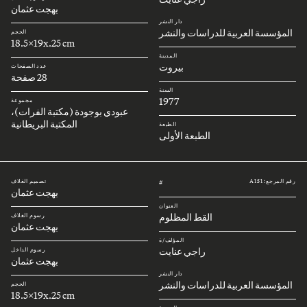
بهجت عثمان
دار النشر
المؤسسة العربية للدراسات والنشر
الحجم
18.5x19x.25 cm
المدينة
بيروت
عدد الصفحات
28 صفحة
السنة
1977
مجموعة
عبودي بوجودة (مكتبة الفرات)،
المكتبة البريطانية
الطبعة
الطبعة الأولى
رقم المرجع: A151
تصميم الغلاف
#
بهجت عثمان
العنوان
القط المظلوم
رسوم الغلاف
بهجت عثمان
المؤلف/ة
راجي عنايت
رسوم الداخل
بهجت عثمان
دار النشر
المؤسسة العربية للدراسات والنشر
الحجم
18.5x19x.25 cm