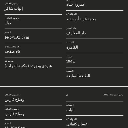
عمرون شاه
رسوم الغلاف
إيهاب شاكر
المؤلف/ة
محمد فريد أبو حديد
رسوم الداخل
ديك
دار النشر
دار المعارف
الحجم
14.5x19x.5 cm
المدينة
القاهرة
عدد الصفحات
96 صفحة
السنة
1962
مجموعة
عبودي بوجودة (مكتبة الفرات)
الطبعة
الطبعة السابعة
رقم المرجع: A031
تصميم الغلاف
#
وضاح فارس
العنوان
الباب
رسوم الغلاف
وضاح فارس
المؤلف/ة
غسان كنفاني
الحجم
13x19x.5 cm