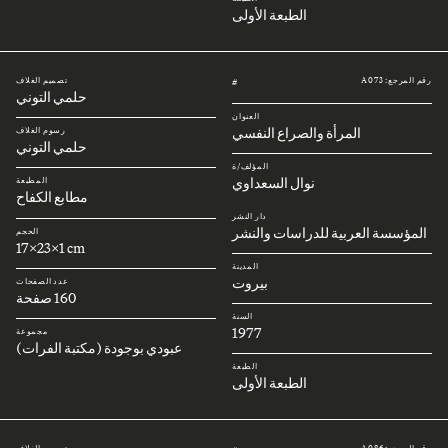
الطبعة الأولى
رقم المرجع: A073
تصميم الغلاف
#
حلمي التوني
العنوان
المرأة والصراع النفسي
رسوم الغلاف
حلمي التوني
المؤلف/ة
نوال السعداوي
المطبعة
مطابع الكفاح
دار النشر
المؤسسة العربية للدراسات والنشر
الحجم
17x23x1 cm
المدينة
بيروت
عدد الصفحات
160 صفحة
السنة
1977
مجموعة
عبودي بوجودة (مكتبة الفرات)
الطبعة
الطبعة الأولى