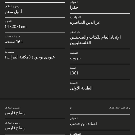
العنوان
جفرا
رسوم الغلاف
أميل منعم
المؤلف/ة
عز الدين المناصرة
الحجم
14x20x1 cm
دار النشر
الإتحاد العام للكتاب والصحفيين
عدد الصفحات
164 صفحة
الفلسطينيين
مجموعة
المدينة
عبودي بوجودة (مكتبة الفرات)
بيروت
السنة
1981
الطبعة
الطبعة الأولى
رقم المرجع: A291
تصميم الغلاف
#
وضاح فارس
العنوان
قصائد من خشب
رسوم الغلاف
وضاح فارس
المؤلف/ة