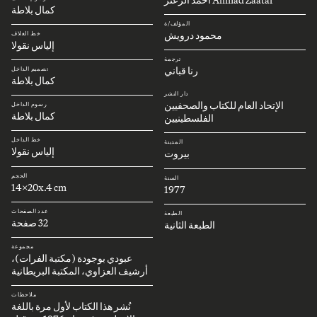
كمال بلاطة
المؤلف/ة
محمود درويش
خط الغلاف
إلياس نقولا
ترجمة
رنا قباني
تصميم الداخل
كمال بلاطة
دار النشر
الإتحاد العام للكتاب والصحفيين
رسوم الداخل
كمال بلاطة
الفلسطينيين
خط الداخل
المدينة
إلياس نقولا
بيروت
الحجم
السنة
14x20x.4 cm
1977
عدد الصفحات
الطبعة
32 صفحة
الطبعة الثانية
مجموعة
عبودي بوجودة (مكتبة الفرات)،
أرشيف العزاوي، المكتبة البريطانية
ملاحظات
نُشر هذا الكتاب لأول مرة باللغة