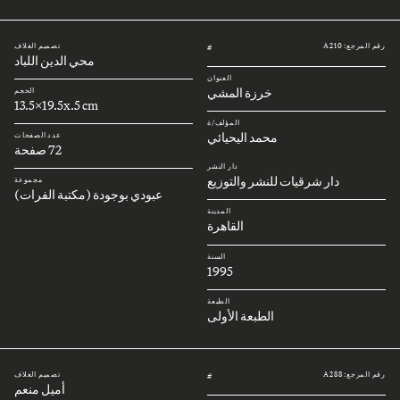
رقم المرجع: A210
تصميم الغلاف
#
محي الدين اللباد
العنوان
خرزة المشي
الحجم
13.5x19.5x.5 cm
المؤلف/ة
محمد اليحيائي
عدد الصفحات
72 صفحة
دار النشر
دار شرقيات للنشر والتوزيع
مجموعة
عبودي بوجودة (مكتبة الفرات)
المدينة
القاهرة
السنة
1995
الطبعة
الطبعة الأولى
رقم المرجع: A288
تصميم الغلاف
#
أميل منعم