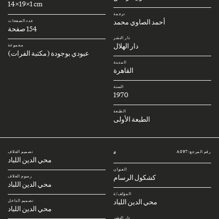
14x19x1 cm
ترجمة
أحمد الصاوي محمد
عدد الصفحات
154 صفحة
دار النشر
دار الهلال
مجموعة
عبودي بوجودة (مكتبة الفرات)
المدينة
القاهرة
السنة
1970
الطبعة
الطبعة الأولى
رقم المرجع: A097
تصميم الغلاف
#
محي الدين اللباد
العنوان
كشكول الرسام
رسوم الغلاف
محي الدين اللباد
المؤلف/ة
محي الدين اللباد
تصميم الداخل
محي الدين اللباد
دار النشر