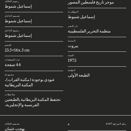
موجز تاريخ فلسطين المصور
رسوم الغلاف
إسماعيل شموط
المؤلف/ة
إسماعيل شموط
تصميم الداخل
إسماعيل شموط
دار النشر
منظمة التحرير الفلسطينية
رسوم الداخل
إسماعيل شموط
المدينة
بيروت
الحجم
23.5x16x.5 cm
السنة
1972
عدد الصفحات
44 صفحة
الطبعة
الطبعة الأولى
مجموعة
عبودي بوجودة (مكتبة الفرات)،
المكتبة البريطانية
ملاحظات
تحتفظ المكتبة البريطانية بالطبعتين
الفرنسية والإنجليزية.
رقم المرجع: A147
تصميم الغلاف
#
بهجت عثمان