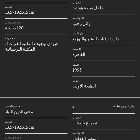
العنوان
داخل نقطة هوائية
الحجم
13.5x19.5x.5 cm
المؤلف/ة
وائل رجب
عدد الصفحات
120 صفحة
دار النشر
دار شرقيات للنشر والتوزيع
مجموعة
عبودي بوجودة (مكتبة الفرات)،
المكتبة البريطانية
المدينة
القاهرة
السنة
1995
الطبعة
الطبعة الأولى
رقم المرجع: A194
تصميم الغلاف
#
محي الدين اللباد
العنوان
تصريح بالغياب
الحجم
13.5x19.5x.5 cm
المؤلف/ة
منتصر القفاش
عدد الصفحات