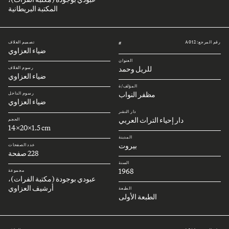
المكتبة البريطانية
رقم المرجع: A012
تصميم الغلاف
#
ضياء العزاوي
العنوان
للريل وحمد
رسوم الغلاف
ضياء العزاوي
المؤلف/ة
مظفر النواب
رسوم الداخل
ضياء العزاوي
دار النشر
دار إحياء التراث العربي
الحجم
14x20x1.5 cm
المدينة
بيروت
عدد الصفحات
228 صفحة
السنة
1968
مجموعة
عبودي بوجودة (مكتبة الفرات)،
أرشيف العزاوي
الطبعة
الطبعة الأولى