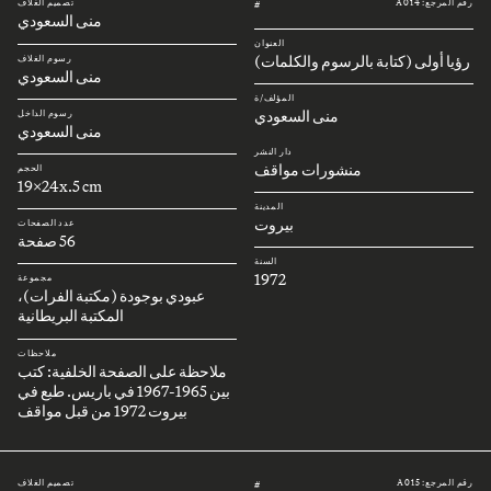
رقم المرجع: A014
تصميم الغلاف
#
منى السعودي
العنوان
رؤيا أولى (كتابة بالرسوم والكلمات)
رسوم الغلاف
منى السعودي
المؤلف/ة
منى السعودي
رسوم الداخل
منى السعودي
دار النشر
منشورات مواقف
الحجم
19x24x.5 cm
المدينة
بيروت
عدد الصفحات
56 صفحة
السنة
1972
مجموعة
عبودي بوجودة (مكتبة الفرات)،
المكتبة البريطانية
ملاحظات
ملاحظة على الصفحة الخلفية: كتب
بين 1965-1967 في باريس. طبع في
بيروت 1972 من قبل مواقف
رقم المرجع: A015
تصميم الغلاف
#