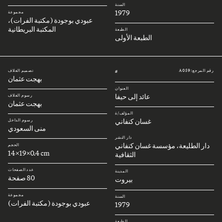
السنة
1979
مجموعة
عبودي بوجودة (مكتبة الفرات)،
المكتبة البريطانية
الطبعة
الطبعة الأولى
رقم المرجع: A059
تصميم الغلاف
#
بهجت عثمان
العنوان
عائد إلى حيفا
رسوم الغلاف
بهجت عثمان
المؤلف/ة
غسان كنفاني
رسوم الداخل
منى السعودي
دار النشر
دار الطليعة، مؤسسة غسان كنفاني
الحجم
14x19x0.4 cm
الثقافية
عدد الصفحات
المدينة
80 صفحة
بيروت
مجموعة
السنة
عبودي بوجودة (مكتبة الفرات)
1979
الطبعة