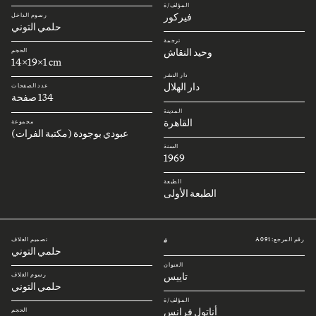
المؤلف/ة
فيركور
رسوم الداخل
حلمي التوني
ترجمة
وحيد النقاش
الحجم
14x19x1 cm
دار النشر
دار الهلال
عدد الصفحات
134 صفحة
المدينة
القاهرة
مجموعة
عبودي بوجودة (مكتبة الفرات)
السنة
1969
الطبعة
الطبعة الأولى
رقم المرجع: A091
تصميم الغلاف
#
حلمي التوني
العنوان
تاييس
رسوم الغلاف
حلمي التوني
المؤلف/ة
أناتول فرانس
الحجم