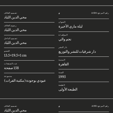
رقم المرجع: A184
تصميم الغلاف
#
محي الدين اللباد
العنوان
ليلة ماري الأخيرة
رسوم الغلاف
محي الدين اللباد
المؤلف/ة
نجم والي
تصميم الداخل
محي الدين اللباد
دار النشر
دار شرقيات للنشر والتوزيع
الحجم
13.5x19.5x1 cm
المدينة
القاهرة
عدد الصفحات
158 صفحة
السنة
1995
مجموعة
عبودي بوجودة (مكتبة الفرات)
الطبعة
الطبعة الأولى
رقم المرجع: A193
تصميم الغلاف
#
محي الدين اللباد