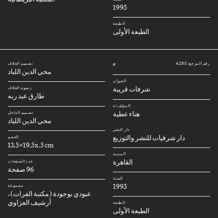
1995
الطبعة
الطبعة الأولى
رقم المرجع: A205
تصميم الغلاف
#
محي الدين اللباد
العنوان
شرفات قريبة
رسوم الغلاف
طارق عبد ربه
المؤلف/ة
هناء عطية
تصميم الداخل
محي الدين اللباد
دار النشر
دار شرقيات للنشر والتوزيع
الحجم
13.5x19.5x.5 cm
المدينة
القاهرة
عدد الصفحات
96 صفحة
السنة
1993
مجموعة
عبودي بوجودة (مكتبة الفرات)،
أرشيف العزاوي
الطبعة
الطبعة الأولى