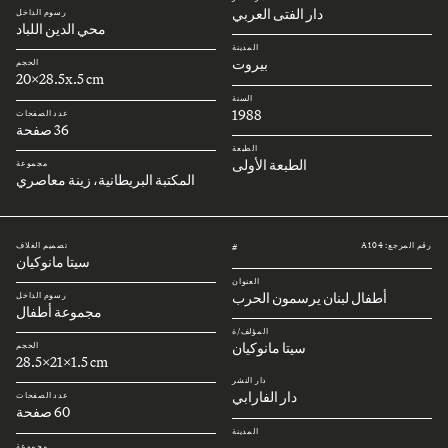
دار الفتى العربي
رسوم الداخل
محي الدين اللباد
المدينة
بيروت
الحجم
20x28.5x.5 cm
السنة
1988
عدد الصفحات
36 صفحة
الطبعة
الطبعة الأولى
مجموعة
المكتبة البريطانية، زينة معاصري
رقم المرجع: A104
تصميم الغلاف
#
سيتا مانوكيان
العنوان
أطفال لبنان يرسمون الحرب
رسوم الداخل
مجموعة أطفال
المؤلف/ة
سيتا مانوكيان
الحجم
28.5x21x1.5 cm
دار النشر
دار الفارابي
عدد الصفحات
60 صفحة
المدينة
بيروت
مجموعة