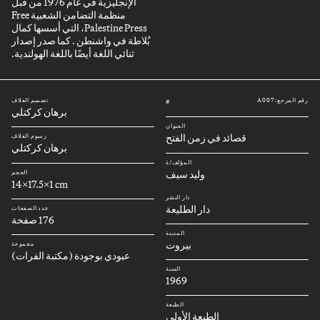
الإنجليزية في عام 1976 من قبل
منظمة التضامن الشعبية Free
Palestine Press، التي أسسها كمال
بُلاطة في واشنطن . كما صدر إصدار
ثنائي اللغة أيضًا باللغة الهولندية.
رقم المرجع: A007
تصميم الغلاف
#
برهان كركتلي
العنوان
قصائد في زمن الفتح
رسوم الغلاف
برهان كركتلي
المؤلف/ة
وليد سيف
الحجم
14x17.5x1 cm
دار النشر
دار الطليعة
عدد الصفحات
176 صفحة
المدينة
بيروت
مجموعة
عبودي بوجودة (مكتبة الفرات)
السنة
1969
الطبعة
الطبعة الأولى