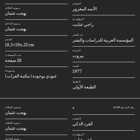
العنوان
الأسد المغرور
رسوم الغلاف
بهجت عثمان
المؤلف/ة
راجي عنايت
رسوم الداخل
بهجت عثمان
دار النشر
المؤسسة العربية للدراسات والنشر
الحجم
18.5x19x.25 cm
المدينة
بيروت
عدد الصفحات
28 صفحة
السنة
1977
مجموعة
عبودي بوجودة (مكتبة الفرات)
الطبعة
الطبعة الأولى
رقم المرجع: A149
تصميم الغلاف
#
بهجت عثمان
العنوان
القرد الذكي
رسوم الغلاف
بهجت عثمان
المؤلف/ة
راجي عنايت
رسوم الداخل