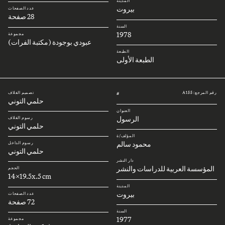
المدينة
بيروت
عدد الصفحات
28 صفحة
السنة
1978
مجموعة
عبودي بوجودة (مكتبة الفرات)
الطبعة
الطبعة الأولى
رقم المرجع: A155
تصميم الغلاف
#
حلمي التوني
العنوان
الرسول
رسوم الغلاف
حلمي التوني
المؤلف/ة
محمود سالم
رسوم الداخل
حلمي التوني
دار النشر
المؤسسة العربية للدراسات والنشر
الحجم
14x19.5x.5 cm
المدينة
بيروت
عدد الصفحات
72 صفحة
السنة
1977
مجموعة