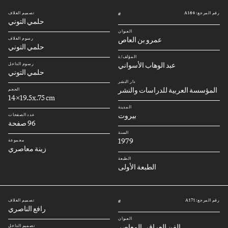
رقم المرجع: A164
تصميم الغلاف
#
حلمي التوني
العنوان
عمرو بن العاص
رسوم الغلاف
حلمي التوني
المؤلف/ة
عبد الوهاب الأسواني
رسوم الداخل
حلمي التوني
دار النشر
المؤسسة العربية للدراسات والنشر
الحجم
14x19.5x.75 cm
المدينة
بيروت
عدد الصفحات
96 صفحة
السنة
1979
مجموعة
زينة معاصري
الطبعة
الطبعة الأولى
رقم المرجع: A171
تصميم الغلاف
#
رافع الناصري
العنوان
الفن العراقي المعاصر
تصميم الداخل