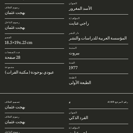
العنوان
الأسد المغرور
رسوم الغلاف
بهجت عثمان
المؤلف/ة
راجي عنايت
رسوم الداخل
بهجت عثمان
دار النشر
المؤسسة العربية للدراسات والنشر
الحجم
18.5x19x.25 cm
المدينة
بيروت
عدد الصفحات
28 صفحة
السنة
1977
مجموعة
عبودي بوجودة (مكتبة الفرات)
الطبعة
الطبعة الأولى
رقم المرجع: A149
تصميم الغلاف
#
بهجت عثمان
العنوان
القرد الذكي
رسوم الغلاف
بهجت عثمان
المؤلف/ة
راجي عنايت
رسوم الداخل