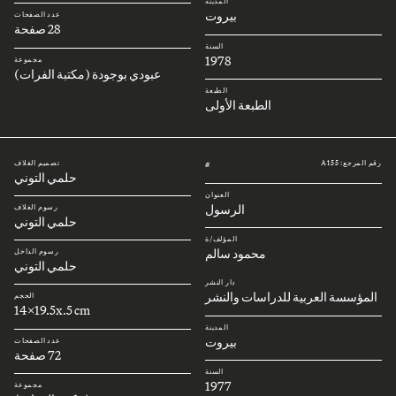
المدينة
بيروت
عدد الصفحات
28 صفحة
السنة
1978
مجموعة
عبودي بوجودة (مكتبة الفرات)
الطبعة
الطبعة الأولى
رقم المرجع: A155
تصميم الغلاف
#
حلمي التوني
العنوان
الرسول
رسوم الغلاف
حلمي التوني
المؤلف/ة
محمود سالم
رسوم الداخل
حلمي التوني
دار النشر
المؤسسة العربية للدراسات والنشر
الحجم
14x19.5x.5 cm
المدينة
بيروت
عدد الصفحات
72 صفحة
السنة
1977
مجموعة