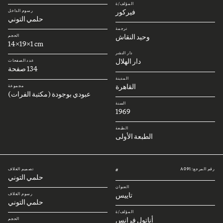
المؤلف/ة
فيركور
رسوم الداخل
حلمي التوني
ترجمة
وحيد النقاش
الحجم
14x19x1 cm
دار النشر
دار الهلال
عدد الصفحات
134 صفحة
المدينة
القاهرة
مجموعة
عبودي بوجودة (مكتبة الفرات)
السنة
1969
الطبعة
الطبعة الأولى
رقم المرجع: A091
تصميم الغلاف
#
حلمي التوني
العنوان
تاييس
رسوم الغلاف
حلمي التوني
المؤلف/ة
أناتول فرانس
الحجم