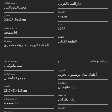
دار الفتى العربي
رسوم الداخل
محي الدين اللباد
المدينة
بيروت
الحجم
20x28.5x.5 cm
السنة
1988
عدد الصفحات
36 صفحة
الطبعة
الطبعة الأولى
مجموعة
المكتبة البريطانية، زينة معاصري
رقم المرجع: A104
تصميم الغلاف
#
سيتا مانوكيان
العنوان
أطفال لبنان يرسمون الحرب
رسوم الداخل
مجموعة أطفال
المؤلف/ة
سيتا مانوكيان
الحجم
28.5x21x1.5 cm
دار النشر
دار الفارابي
عدد الصفحات
60 صفحة
المدينة
بيروت
مجموعة