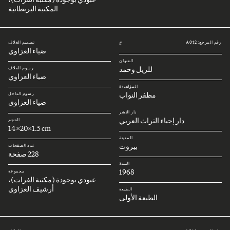
المكتبة البريطانية
رقم المرجع: A012
تصميم الغلاف
#
ضياء العزاوي
العنوان
للريل وحمد
رسوم الغلاف
ضياء العزاوي
المؤلف/ة
مظفر النواب
رسوم الداخل
ضياء العزاوي
دار النشر
دار إحياء التراث العربي
الحجم
14x20x1.5 cm
المدينة
بيروت
عدد الصفحات
228 صفحة
السنة
1968
مجموعة
عبودي بوجودة (مكتبة الفرات)،
أرشيف العزاوي
الطبعة
الطبعة الأولى