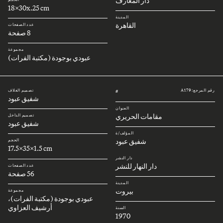
دار المعارف
18x30x.25 cm
المدينة
القاهرة
عدد الصفحات
8 صفحة
مجموعة
عبودي بوجودة (مكتبة الفرات)
رقم المرجع: A179
تصميم الغلاف
#
شفيق عبود
العنوان
مقامات الحريري
تصميم الداخل
شفيق عبود
المؤلف/ة
شفيق عبود
الحجم
17.5x35x1.5 cm
دار النشر
دار النهار للنشر
عدد الصفحات
56 صفحة
المدينة
بيروت
مجموعة
عبودي بوجودة (مكتبة الفرات)،
أرشيف العزاوي
السنة
1970