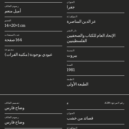
العنوان
جفرا
رسوم الغلاف
أميل منعم
المؤلف/ة
عز الدين المناصرة
الحجم
14x20x1 cm
دار النشر
الإتحاد العام للكتاب والصحفيين
عدد الصفحات
164 صفحة
الفلسطينيين
مجموعة
المدينة
عبودي بوجودة (مكتبة الفرات)
بيروت
السنة
1981
الطبعة
الطبعة الأولى
رقم المرجع: A291
تصميم الغلاف
#
وضاح فارس
العنوان
قصائد من خشب
رسوم الغلاف
وضاح فارس
المؤلف/ة