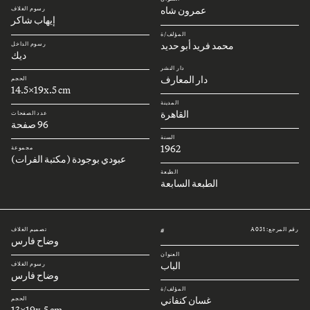
عمرون شاه
رسوم الغلاف
إيهاب شاكر
المؤلف/ة
محمد فريد أبو حديد
رسوم الداخل
ديك
دار النشر
دار المعارف
الحجم
14.5x19x.5 cm
المدينة
القاهرة
عدد الصفحات
96 صفحة
السنة
1962
مجموعة
عبودي بوجودة (مكتبة الفرات)
الطبعة
الطبعة السابعة
رقم المرجع: A031
تصميم الغلاف
#
وضاح فارس
العنوان
الباب
رسوم الغلاف
وضاح فارس
المؤلف/ة
غسان كنفاني
الحجم
13x19x.5 cm