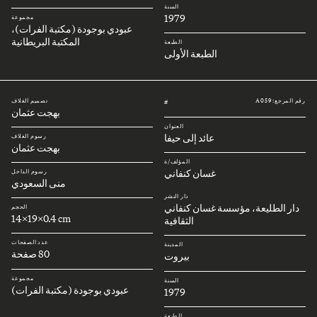
السنة
1979
مجموعة
عبودي بوجودة (مكتبة الفرات)،
المكتبة البريطانية
الطبعة
الطبعة الأولى
رقم المرجع: A059
تصميم الغلاف
#
بهجت عثمان
العنوان
عائد إلى حيفا
رسوم الغلاف
بهجت عثمان
المؤلف/ة
غسان كنفاني
رسوم الداخل
منى السعودي
دار النشر
دار الطليعة، مؤسسة غسان كنفاني
الحجم
14x19x0.4 cm
الثقافية
عدد الصفحات
المدينة
80 صفحة
بيروت
مجموعة
السنة
عبودي بوجودة (مكتبة الفرات)
1979
الطبعة