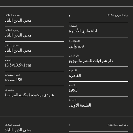
رقم المرجع: A184
تصميم الغلاف
#
محي الدين اللباد
العنوان
ليلة ماري الأخيرة
رسوم الغلاف
محي الدين اللباد
المؤلف/ة
نجم والي
تصميم الداخل
محي الدين اللباد
دار النشر
دار شرقيات للنشر والتوزيع
الحجم
13.5x19.5x1 cm
المدينة
القاهرة
عدد الصفحات
158 صفحة
السنة
1995
مجموعة
عبودي بوجودة (مكتبة الفرات)
الطبعة
الطبعة الأولى
رقم المرجع: A193
تصميم الغلاف
#
محي الدين اللباد