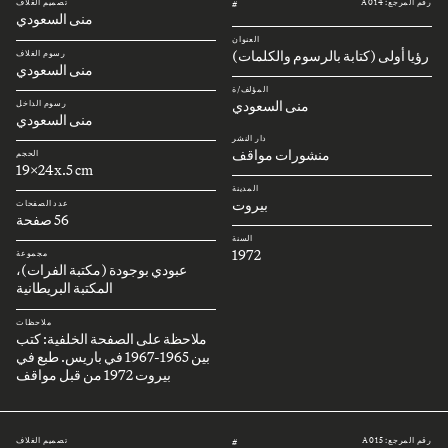
رقم المرجع: A014
تصميم الغلاف
#
منى السعودي
العنوان
رؤيا أولى (كتابة بالرسوم والكلمات)
رسوم الغلاف
منى السعودي
المؤلف/ة
منى السعودي
رسوم الداخل
منى السعودي
دار النشر
منشورات مواقف
الحجم
19x24x.5 cm
المدينة
بيروت
عدد الصفحات
56 صفحة
السنة
1972
مجموعة
عبودي بوجودة (مكتبة الفرات)،
المكتبة البريطانية
ملاحظات
ملاحظة على الصفحة الخلفية: كتب
بين 1965-1967 في باريس. طبع في
بيروت 1972 من قبل مواقف
رقم المرجع: A015
تصميم الغلاف
#