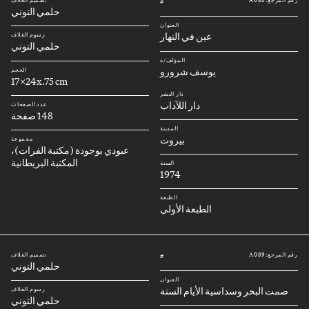
رقم المرجع: A086
تصميم الغلاف
#
حلمي التوني
العنوان
عين في النهار
رسوم الغلاف
حلمي التوني
المؤلف/ة
يوسف شرورو
الحجم
17x24x.75 cm
دار النشر
دار اللآداب
عدد الصفحات
148 صفحة
المدينة
بيروت
مجموعة
عبودي بوجودة (مكتبة الفرات)،
المكتبة البريطانية
السنة
1974
الطبعة
الطبعة الأولى
رقم المرجع: A089
تصميم الغلاف
#
حلمي التوني
العنوان
صمت البحر وسداسية الأيام الستة
رسوم الغلاف
حلمي التوني