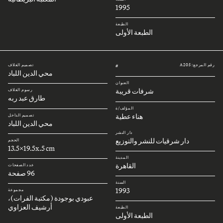
1995
الطبعة
الطبعة الأولى
رقم المرجع: A205
تصميم الغلاف
#
محي الدين اللباد
العنوان
شرفات قريبة
رسوم الغلاف
طارق عبد ربه
المؤلف/ة
هناء عطية
تصميم الداخل
محي الدين اللباد
دار النشر
دار شرقيات للنشر والتوزيع
الحجم
13.5x19.5x.5 cm
المدينة
القاهرة
عدد الصفحات
96 صفحة
السنة
1993
مجموعة
عبودي بوجودة (مكتبة الفرات)،
أرشيف العزاوي
الطبعة
الطبعة الأولى