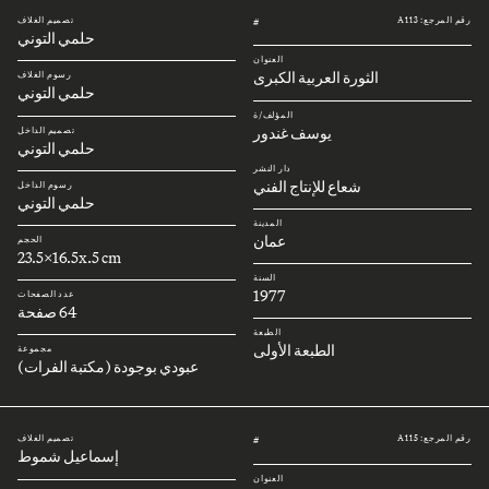
رقم المرجع: A113
تصميم الغلاف
#
حلمي التوني
العنوان
الثورة العربية الكبرى
رسوم الغلاف
حلمي التوني
المؤلف/ة
يوسف غندور
تصميم الداخل
حلمي التوني
دار النشر
شعاع للإنتاج الفني
رسوم الداخل
حلمي التوني
المدينة
عمان
الحجم
23.5x16.5x.5 cm
السنة
1977
عدد الصفحات
64 صفحة
الطبعة
الطبعة الأولى
مجموعة
عبودي بوجودة (مكتبة الفرات)
رقم المرجع: A115
تصميم الغلاف
#
إسماعيل شموط
العنوان