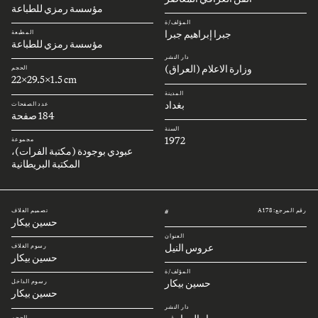
مؤسسة رمزي للطباعة
المؤلف/ة
جبرا إبراهيم جبرا
المطبعة
مؤسسة رمزي للطباعة
دار النشر
وزارة الاعلام (العراق)
الحجم
22x29.5x1.5 cm
المدينة
بغداد
عدد الصفحات
184 صفحة
السنة
1972
مجموعة
عبودي بوجودة (مكتبة الفرات)،
المكتبة البريطانية
رقم المرجع: A178
تصميم الغلاف
#
حسين بيكار
العنوان
عروس النيل
رسوم الغلاف
حسين بيكار
المؤلف/ة
حسين بيكار
رسوم الداخل
حسين بيكار
دار النشر
الحجم