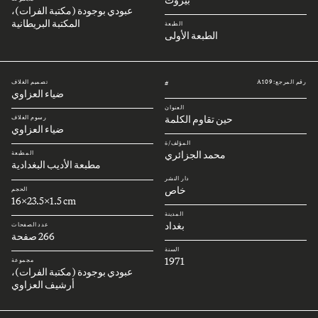
عبودي بوجودة (مكتبة الفرات)،
المكتبة البريطانية
الطبعة
الطبعة الأولى
رقم المرجع: A109
تصميم الغلاف
#
ضياء العزاوي
العنوان
حين تقاوم الكلمة
رسوم الغلاف
ضياء العزاوي
المؤلف/ة
محمد الجزائري
المطبعة
مطبعة الأديب البغدادية
دار النشر
خاص
الحجم
16x23.5x1.5 cm
المدينة
بغداد
عدد الصفحات
266 صفحة
السنة
1971
مجموعة
عبودي بوجودة (مكتبة الفرات)،
أرشيف العزاوي