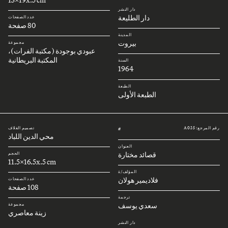
دار النشر
دار الطليعة
عدد الصفحات
80 صفحة
المدينة
بيروت
مجموعة
عبودي بوجودة (مكتبة الفرات)،
المكتبة البريطانية
السنة
1964
الطبعة
الطبعة الأولى
رقم المرجع: A035
تصميم الغلاف
#
محي الدين اللباد
العنوان
قصائد مختارة
الحجم
11.5x16.5x.5 cm
المؤلف/ة
فلاديمير هولان
عدد الصفحات
108 صفحة
ترجمة
سعدي يوسف
مجموعة
زينة معاصري
دار النشر