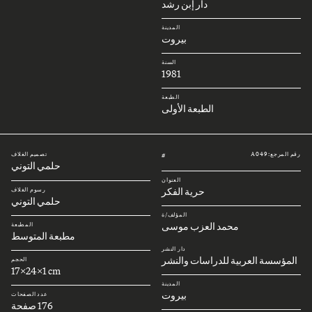
دار إبن رشد
المدينة
بيروت
السنة
1981
الطبعة
الطبعة الأولى
رقم المرجع: A049
تصميم الغلاف
#
حلمي التوني
العنوان
حرية الفكر
رسوم الغلاف
حلمي التوني
المؤلف/ة
محمد العزب موسى
المطبعة
مطبعة المتوسط
دار النشر
المؤسسة العربية للدراسات والنشر
الحجم
17x24x1 cm
المدينة
بيروت
عدد الصفحات
176 صفحة