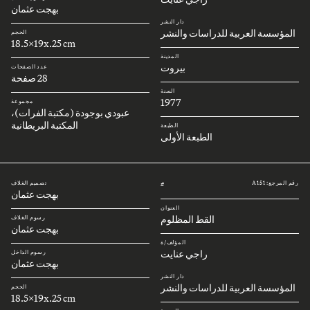
بهجت عثمان
دار النشر
المؤسسة العربية للدراسات والنشر
الحجم
18.5x19x.25 cm
المدينة
بيروت
عدد الصفحات
28 صفحة
السنة
1977
مجموعة
عبودي بوجودة (مكتبة الفرات)،
المكتبة البريطانية
الطبعة
الطبعة الأولى
رقم المرجع: A151
تصميم الغلاف
#
بهجت عثمان
العنوان
القط المظلوم
رسوم الغلاف
بهجت عثمان
المؤلف/ة
راجي عنايت
رسوم الداخل
بهجت عثمان
دار النشر
المؤسسة العربية للدراسات والنشر
الحجم
18.5x19x.25 cm