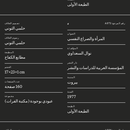
الطبعة الأولى
رقم المرجع: A073
تصميم الغلاف
#
حلمي التوني
العنوان
المرأة والصراع النفسي
رسوم الغلاف
حلمي التوني
المؤلف/ة
نوال السعداوي
المطبعة
مطابع الكفاح
دار النشر
المؤسسة العربية للدراسات والنشر
الحجم
17x23x1 cm
المدينة
بيروت
عدد الصفحات
160 صفحة
السنة
1977
مجموعة
عبودي بوجودة (مكتبة الفرات)
الطبعة
الطبعة الأولى