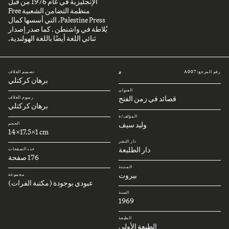
الإنجليزية في عام 1976 من قبل
منظمة التضامن الشعبية Free
Palestine Press، التي أسسها كمال
بُلاطة في واشنطن . كما صدر إصدار
ثنائي اللغة أيضًا باللغة الهولندية.
رقم المرجع: A007
تصميم الغلاف
#
برهان كركتلي
العنوان
قصائد في زمن الفتح
رسوم الغلاف
برهان كركتلي
المؤلف/ة
وليد سيف
الحجم
14x17.5x1 cm
دار النشر
دار الطليعة
عدد الصفحات
176 صفحة
المدينة
بيروت
مجموعة
عبودي بوجودة (مكتبة الفرات)
السنة
1969
الطبعة
الطبعة الأولى