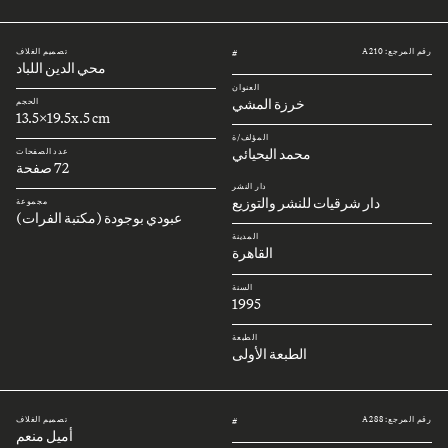
رقم المرجع: A210
تصميم الغلاف
#
محي الدين اللباد
العنوان
خرزة المشي
الحجم
13.5x19.5x.5 cm
المؤلف/ة
محمد اليحيائي
عدد الصفحات
72 صفحة
دار النشر
دار شرقيات للنشر والتوزيع
مجموعة
عبودي بوجودة (مكتبة الفرات)
المدينة
القاهرة
السنة
1995
الطبعة
الطبعة الأولى
رقم المرجع: A288
تصميم الغلاف
#
أميل منعم