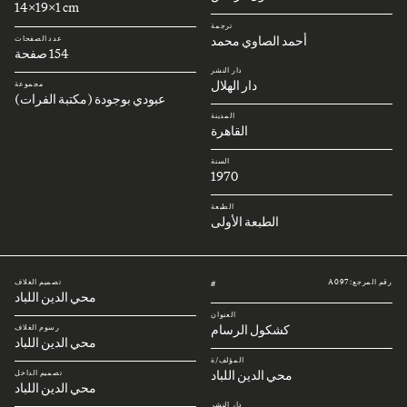
14x19x1 cm
ترجمة
أحمد الصاوي محمد
عدد الصفحات
154 صفحة
دار النشر
دار الهلال
مجموعة
عبودي بوجودة (مكتبة الفرات)
المدينة
القاهرة
السنة
1970
الطبعة
الطبعة الأولى
رقم المرجع: A097
تصميم الغلاف
#
محي الدين اللباد
العنوان
كشكول الرسام
رسوم الغلاف
محي الدين اللباد
المؤلف/ة
محي الدين اللباد
تصميم الداخل
محي الدين اللباد
دار النشر