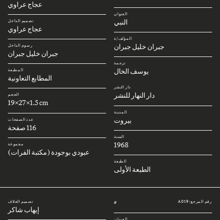
عجاج عراوي
العنوان
النبي
تصميم الداخل
عجاج عراوي
المؤلف/ة
جبران خليل جبران
رسوم الداخل
جبران خليل جبران
ترجمة
يوسف الخال
المطبعة
المطابع التعاونية
دار النشر
دار النهار للنشر
الحجم
19x27x1.5 cm
المدينة
بيروت
عدد الصفحات
116 صفحة
السنة
1968
مجموعة
عبودي بوجودة (مكتبة الفرات)
الطبعة
الطبعة الأولى
رقم المرجع: A019
تصميم الغلاف
#
إيهاب شاكر
العنوان