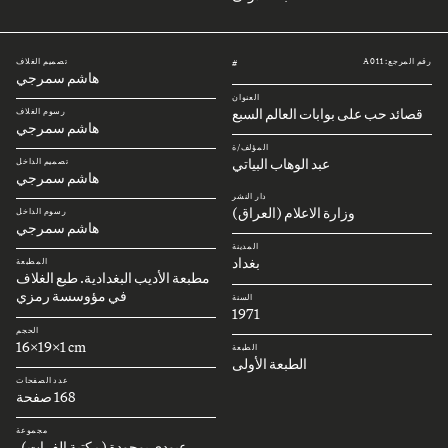
رقم المرجع: A011
تصميم الغلاف
#
هاشم سمرجي
العنوان
قصائد حب على بوابات العالم السبع
رسوم الغلاف
هاشم سمرجي
المؤلف/ة
عبد الوهاب البياتي
تصميم الداخل
هاشم سمرجي
دار النشر
وزارة الاعلام (العراق)
رسوم الداخل
هاشم سمرجي
المدينة
بغداد
المطبعة
مطبعة الأديب البغدادية. طبع الغلاف
في مؤوسسة رمزي
السنة
1971
الحجم
16x19x1 cm
الطبعة
الطبعة الأولى
عدد الصفحات
168 صفحة
مجموعة
عبودي بوجودة (مكتبة الفرات)،