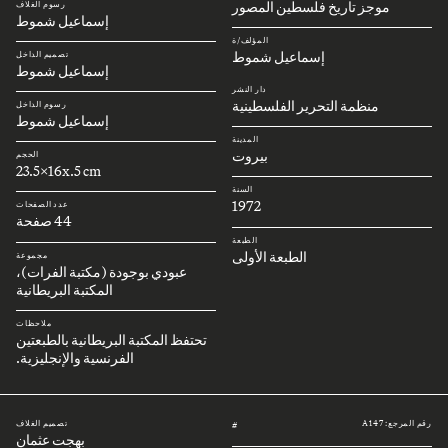
موجز تاريخ فلسطين المصور
رسوم الغلاف
إسماعيل شموط
المؤلف/ة
إسماعيل شموط
تصميم الداخل
إسماعيل شموط
دار النشر
منظمة التحرير الفلسطينية
رسوم الداخل
إسماعيل شموط
المدينة
بيروت
الحجم
23.5x16x.5 cm
السنة
1972
عدد الصفحات
44 صفحة
الطبعة
الطبعة الأولى
مجموعة
عبودي بوجودة (مكتبة الفرات)،
المكتبة البريطانية
ملاحظات
تحتفظ المكتبة البريطانية بالطبعتين
الفرنسية والإنجليزية.
رقم المرجع: A147
تصميم الغلاف
#
بهجت عثمان