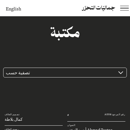
جماليّات التحرّر
English
مكتبة
تصفية حسب
رقم المرجع: A006
تصميم الغلاف
#
كمال بلاطة
العنوان
Ahmad Zaatar أحمد الزعتر
رسوم الغلاف