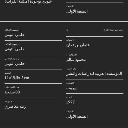
عبودي بوجودة (مكتبة الفرات)
الطبعة
الطبعة الأولى
رقم المرجع: A157
تصميم الغلاف
#
حلمي التوني
العنوان
عثمان بن عفان
رسوم الغلاف
حلمي التوني
المؤلف/ة
محمود سالم
رسوم الداخل
حلمي التوني
دار النشر
المؤسسة العربية للدراسات والنشر
الحجم
14x19.5x.5 cm
المدينة
بيروت
عدد الصفحات
80 صفحة
السنة
1977
مجموعة
زينة معاصري
الطبعة
الطبعة الأولى