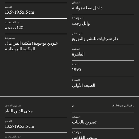
العنوان
داخل نقطة هوائية
الحجم
13.5x19.5x.5 cm
المؤلف/ة
وائل رجب
عدد الصفحات
120 صفحة
دار النشر
دار شرقيات للنشر والتوزيع
مجموعة
عبودي بوجودة (مكتبة الفرات)،
المكتبة البريطانية
المدينة
القاهرة
السنة
1995
الطبعة
الطبعة الأولى
رقم المرجع: A194
تصميم الغلاف
#
محي الدين اللباد
العنوان
تصريح بالغياب
الحجم
13.5x19.5x.5 cm
المؤلف/ة
منتصر القفاش
عدد الصفحات