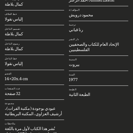
كمال بلاطة
المؤلف/ة
محمود درويش
خط الغلاف
إلياس نقولا
ترجمة
رنا قباني
تصميم الداخل
كمال بلاطة
دار النشر
الإتحاد العام للكتاب والصحفيين
رسوم الداخل
كمال بلاطة
الفلسطينيين
خط الداخل
المدينة
إلياس نقولا
بيروت
الحجم
السنة
14x20x.4 cm
1977
عدد الصفحات
الطبعة
32 صفحة
الطبعة الثانية
مجموعة
عبودي بوجودة (مكتبة الفرات)،
أرشيف العزاوي، المكتبة البريطانية
ملاحظات
نُشر هذا الكتاب لأول مرة باللغة