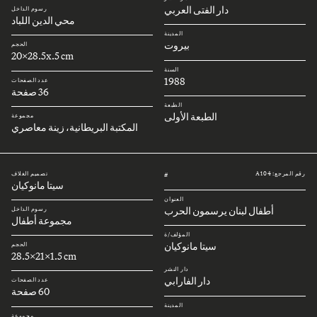
دار الفتى العربي
رسوم الداخل
محي الدين اللباد
المدينة
بيروت
الحجم
20x28.5x.5 cm
السنة
1988
عدد الصفحات
36 صفحة
الطبعة
الطبعة الأولى
مجموعة
المكتبة البريطانية، زينة معاصري
رقم المرجع: A104
تصميم الغلاف
#
سيتا مانوكيان
العنوان
أطفال لبنان يرسمون الحرب
رسوم الداخل
مجموعة أطفال
المؤلف/ة
سيتا مانوكيان
الحجم
28.5x21x1.5 cm
دار النشر
دار الفارابي
عدد الصفحات
60 صفحة
المدينة
بيروت
مجموعة