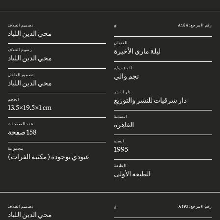
رقم المرجع: A184
تصميم الغلاف
#
محي الدين اللباد
العنوان
ليلة ماري الأخيرة
رسوم الغلاف
محي الدين اللباد
المؤلف/ة
نجم والي
تصميم الداخل
محي الدين اللباد
دار النشر
دار شرقيات للنشر والتوزيع
الحجم
13.5x19.5x1 cm
المدينة
القاهرة
عدد الصفحات
158 صفحة
السنة
1995
مجموعة
عبودي بوجودة (مكتبة الفرات)
الطبعة
الطبعة الأولى
رقم المرجع: A193
تصميم الغلاف
#
محي الدين اللباد