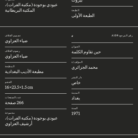
عبودي بوجودة (مكتبة الفرات)،
المكتبة البريطانية
الطبعة
الطبعة الأولى
رقم المرجع: A109
تصميم الغلاف
#
ضياء العزاوي
العنوان
حين تقاوم الكلمة
رسوم الغلاف
ضياء العزاوي
المؤلف/ة
محمد الجزائري
المطبعة
مطبعة الأديب البغدادية
دار النشر
خاص
الحجم
16x23.5x1.5 cm
المدينة
بغداد
عدد الصفحات
266 صفحة
السنة
1971
مجموعة
عبودي بوجودة (مكتبة الفرات)،
أرشيف العزاوي