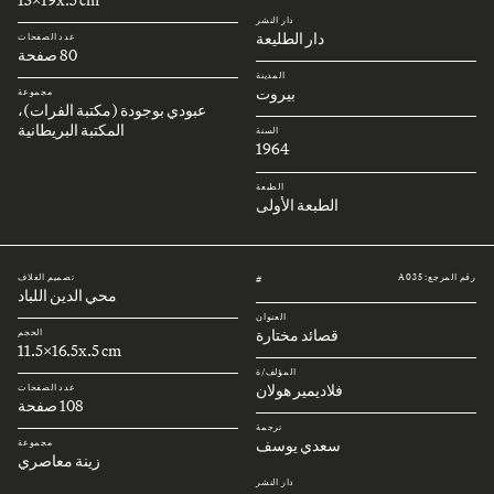
دار النشر
دار الطليعة
عدد الصفحات
80 صفحة
المدينة
بيروت
مجموعة
عبودي بوجودة (مكتبة الفرات)،
المكتبة البريطانية
السنة
1964
الطبعة
الطبعة الأولى
رقم المرجع: A035
تصميم الغلاف
#
محي الدين اللباد
العنوان
قصائد مختارة
الحجم
11.5x16.5x.5 cm
المؤلف/ة
فلاديمير هولان
عدد الصفحات
108 صفحة
ترجمة
سعدي يوسف
مجموعة
زينة معاصري
دار النشر