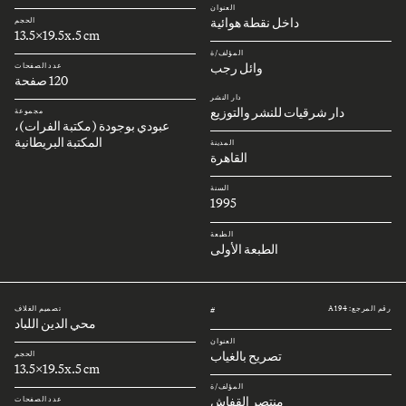
العنوان
داخل نقطة هوائية
الحجم
13.5x19.5x.5 cm
المؤلف/ة
وائل رجب
عدد الصفحات
120 صفحة
دار النشر
دار شرقيات للنشر والتوزيع
مجموعة
عبودي بوجودة (مكتبة الفرات)،
المكتبة البريطانية
المدينة
القاهرة
السنة
1995
الطبعة
الطبعة الأولى
رقم المرجع: A194
تصميم الغلاف
#
محي الدين اللباد
العنوان
تصريح بالغياب
الحجم
13.5x19.5x.5 cm
المؤلف/ة
منتصر القفاش
عدد الصفحات