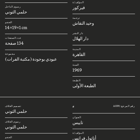
المؤلف/ة
فيركور
رسوم الداخل
حلمي التوني
ترجمة
وحيد النقاش
الحجم
14x19x1 cm
دار النشر
دار الهلال
عدد الصفحات
134 صفحة
المدينة
القاهرة
مجموعة
عبودي بوجودة (مكتبة الفرات)
السنة
1969
الطبعة
الطبعة الأولى
رقم المرجع: A091
تصميم الغلاف
#
حلمي التوني
العنوان
تاييس
رسوم الغلاف
حلمي التوني
المؤلف/ة
أناتول فرانس
الحجم