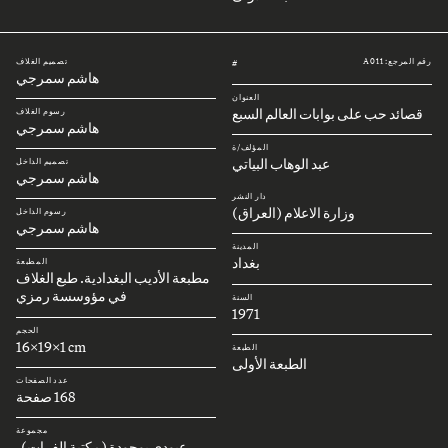
رقم المرجع: A011
تصميم الغلاف
#
هاشم سمرجي
العنوان
قصائد حب على بوابات العالم السبع
رسوم الغلاف
هاشم سمرجي
المؤلف/ة
عبد الوهاب البياتي
تصميم الداخل
هاشم سمرجي
دار النشر
وزارة الاعلام (العراق)
رسوم الداخل
هاشم سمرجي
المدينة
بغداد
المطبعة
مطبعة الأديب البغدادية. طبع الغلاف
في مؤوسسة رمزي
السنة
1971
الحجم
16x19x1 cm
الطبعة
الطبعة الأولى
عدد الصفحات
168 صفحة
مجموعة
عبودي بوجودة (مكتبة الفرات)،