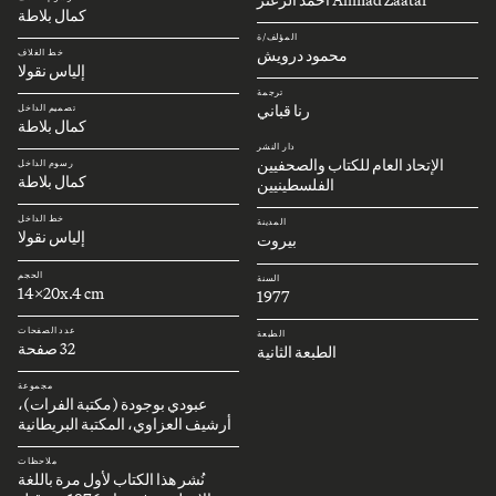
كمال بلاطة
المؤلف/ة
محمود درويش
خط الغلاف
إلياس نقولا
ترجمة
رنا قباني
تصميم الداخل
كمال بلاطة
دار النشر
الإتحاد العام للكتاب والصحفيين
رسوم الداخل
كمال بلاطة
الفلسطينيين
خط الداخل
المدينة
إلياس نقولا
بيروت
الحجم
السنة
14x20x.4 cm
1977
عدد الصفحات
الطبعة
32 صفحة
الطبعة الثانية
مجموعة
عبودي بوجودة (مكتبة الفرات)،
أرشيف العزاوي، المكتبة البريطانية
ملاحظات
نُشر هذا الكتاب لأول مرة باللغة