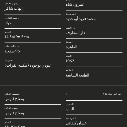
عمرون شاه
رسوم الغلاف
إيهاب شاكر
المؤلف/ة
محمد فريد أبو حديد
رسوم الداخل
ديك
دار النشر
دار المعارف
الحجم
14.5x19x.5 cm
المدينة
القاهرة
عدد الصفحات
96 صفحة
السنة
1962
مجموعة
عبودي بوجودة (مكتبة الفرات)
الطبعة
الطبعة السابعة
رقم المرجع: A031
تصميم الغلاف
#
وضاح فارس
العنوان
الباب
رسوم الغلاف
وضاح فارس
المؤلف/ة
غسان كنفاني
الحجم
13x19x.5 cm