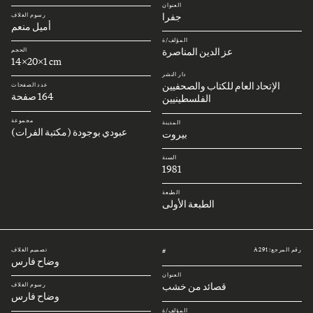
العنوان
جفرا
رسوم الغلاف
أميل منعم
المؤلف/ة
عز الدين المناصرة
الحجم
14x20x1 cm
دار النشر
الإتحاد العام للكتاب والصحفيين
عدد الصفحات
164 صفحة
الفلسطينيين
مجموعة
المدينة
عبودي بوجودة (مكتبة الفرات)
بيروت
السنة
1981
الطبعة
الطبعة الأولى
رقم المرجع: A291
تصميم الغلاف
#
وضاح فارس
العنوان
قصائد من خشب
رسوم الغلاف
وضاح فارس
المؤلف/ة