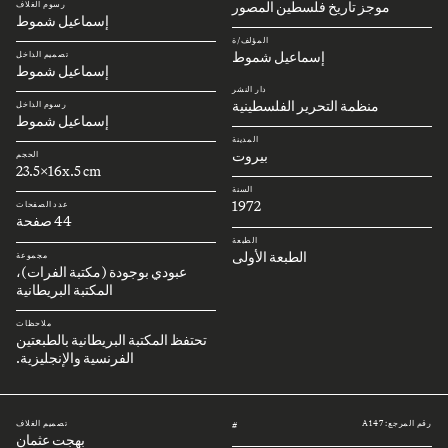
موجز تاريخ فلسطين المصور
رسوم الغلاف
إسماعيل شموط
المؤلف/ة
إسماعيل شموط
تصميم الداخل
إسماعيل شموط
دار النشر
منظمة التحرير الفلسطينية
رسوم الداخل
إسماعيل شموط
المدينة
بيروت
الحجم
23.5x16x.5 cm
السنة
1972
عدد الصفحات
44 صفحة
الطبعة
الطبعة الأولى
مجموعة
عبودي بوجودة (مكتبة الفرات)،
المكتبة البريطانية
ملاحظات
تحتفظ المكتبة البريطانية بالطبعتين
الفرنسية والإنجليزية.
رقم المرجع: A147
تصميم الغلاف
#
بهجت عثمان