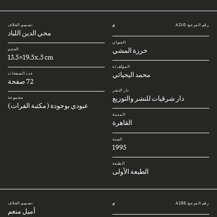
رقم المرجع: A210
تصميم الغلاف
#
محي الدين اللباد
العنوان
خرزة المشي
الحجم
13.5x19.5x.5 cm
المؤلف/ة
محمد اليحيائي
عدد الصفحات
72 صفحة
دار النشر
دار شرقيات للنشر والتوزيع
مجموعة
عبودي بوجودة (مكتبة الفرات)
المدينة
القاهرة
السنة
1995
الطبعة
الطبعة الأولى
رقم المرجع: A288
تصميم الغلاف
#
أميل منعم