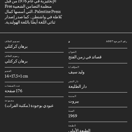
الإنجليزية في عام 1976 من قبل
منظمة التضامن الشعبية Free
Palestine Press، التي أسسها كمال
بُلاطة في واشنطن . كما صدر إصدار
ثنائي اللغة أيضًا باللغة الهولندية.
رقم المرجع: A007
تصميم الغلاف
#
برهان كركتلي
العنوان
قصائد في زمن الفتح
رسوم الغلاف
برهان كركتلي
المؤلف/ة
وليد سيف
الحجم
14x17.5x1 cm
دار النشر
دار الطليعة
عدد الصفحات
176 صفحة
المدينة
بيروت
مجموعة
عبودي بوجودة (مكتبة الفرات)
السنة
1969
الطبعة
الطبعة الأولى