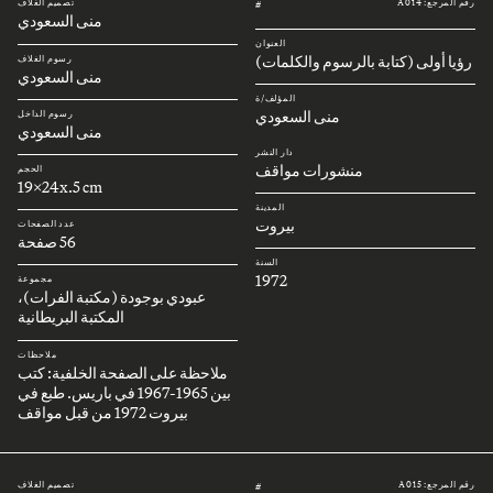
رقم المرجع: A014
تصميم الغلاف
#
منى السعودي
العنوان
رؤيا أولى (كتابة بالرسوم والكلمات)
رسوم الغلاف
منى السعودي
المؤلف/ة
منى السعودي
رسوم الداخل
منى السعودي
دار النشر
منشورات مواقف
الحجم
19x24x.5 cm
المدينة
بيروت
عدد الصفحات
56 صفحة
السنة
1972
مجموعة
عبودي بوجودة (مكتبة الفرات)،
المكتبة البريطانية
ملاحظات
ملاحظة على الصفحة الخلفية: كتب
بين 1965-1967 في باريس. طبع في
بيروت 1972 من قبل مواقف
رقم المرجع: A015
تصميم الغلاف
#