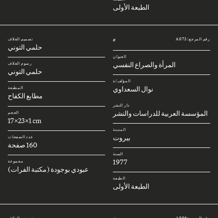
الطبعة الأولى
رقم المرجع: A073
تصميم الغلاف
#
حلمي التوني
العنوان
المرأة والصراع النفسي
رسوم الغلاف
حلمي التوني
المؤلف/ة
نوال السعداوي
المطبعة
مطابع الكفاح
دار النشر
المؤسسة العربية للدراسات والنشر
الحجم
17x23x1 cm
المدينة
بيروت
عدد الصفحات
160 صفحة
السنة
1977
مجموعة
عبودي بوجودة (مكتبة الفرات)
الطبعة
الطبعة الأولى