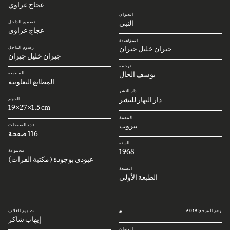
عجاج عراوي
العنوان
النبي
تصميم الداخل
عجاج عراوي
المؤلف/ة
جبران خليل جبران
رسوم الداخل
جبران خليل جبران
ترجمة
يوسف الخال
المطبعة
المطابع التعاونية
دار النشر
دار النهار للنشر
الحجم
19x27x1.5 cm
المدينة
بيروت
عدد الصفحات
116 صفحة
السنة
1968
مجموعة
عبودي بوجودة (مكتبة الفرات)
الطبعة
الطبعة الأولى
رقم المرجع: A019
تصميم الغلاف
#
إيهاب شاكر
العنوان