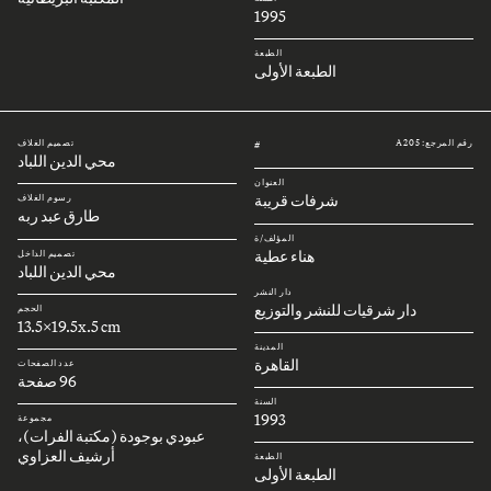
1995
الطبعة
الطبعة الأولى
رقم المرجع: A205
تصميم الغلاف
#
محي الدين اللباد
العنوان
شرفات قريبة
رسوم الغلاف
طارق عبد ربه
المؤلف/ة
هناء عطية
تصميم الداخل
محي الدين اللباد
دار النشر
دار شرقيات للنشر والتوزيع
الحجم
13.5x19.5x.5 cm
المدينة
القاهرة
عدد الصفحات
96 صفحة
السنة
1993
مجموعة
عبودي بوجودة (مكتبة الفرات)،
أرشيف العزاوي
الطبعة
الطبعة الأولى