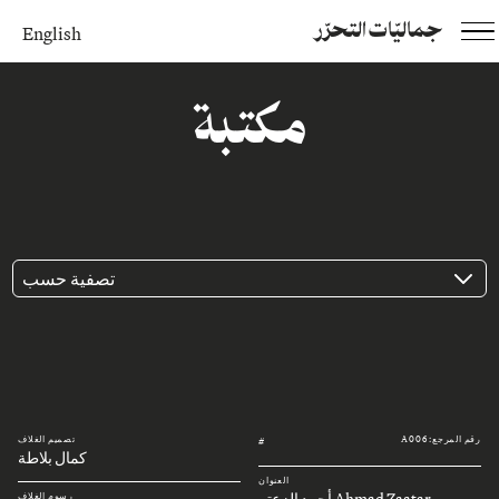
جماليّات التحرّر
English
مكتبة
تصفية حسب
رقم المرجع: A006
تصميم الغلاف
#
كمال بلاطة
العنوان
Ahmad Zaatar أحمد الزعتر
رسوم الغلاف