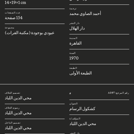
14x19x1 cm
ترجمة
أحمد الصاوي محمد
عدد الصفحات
154 صفحة
دار النشر
دار الهلال
مجموعة
عبودي بوجودة (مكتبة الفرات)
المدينة
القاهرة
السنة
1970
الطبعة
الطبعة الأولى
رقم المرجع: A097
تصميم الغلاف
#
محي الدين اللباد
العنوان
كشكول الرسام
رسوم الغلاف
محي الدين اللباد
المؤلف/ة
محي الدين اللباد
تصميم الداخل
محي الدين اللباد
دار النشر