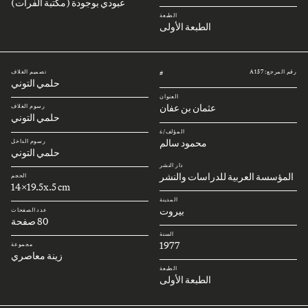
عبودي بوجودة (مكتبة الفرات)
الطبعة
الطبعة الأولى
رقم المرجع: A157
تصميم الغلاف
#
حلمي التوني
العنوان
عثمان بن عفان
رسوم الغلاف
حلمي التوني
المؤلف/ة
محمود سالم
رسوم الداخل
حلمي التوني
دار النشر
المؤسسة العربية للدراسات والنشر
الحجم
14x19.5x.5 cm
المدينة
بيروت
عدد الصفحات
80 صفحة
السنة
1977
مجموعة
زينة معاصري
الطبعة
الطبعة الأولى