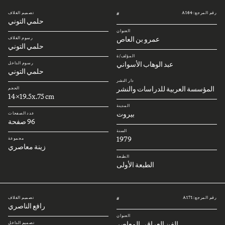
رقم المرجع: A164
تصميم الغلاف
#
حلمي التوني
العنوان
عمرو بن العاص
رسوم الغلاف
حلمي التوني
المؤلف/ة
عبد الوهاب الأسواني
رسوم الداخل
حلمي التوني
دار النشر
المؤسسة العربية للدراسات والنشر
الحجم
14x19.5x.75 cm
المدينة
بيروت
عدد الصفحات
96 صفحة
السنة
1979
مجموعة
زينة معاصري
الطبعة
الطبعة الأولى
رقم المرجع: A171
تصميم الغلاف
#
رافع الناصري
العنوان
الفن العراقي المعاصر
تصميم الداخل