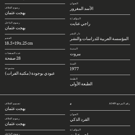
العنوان
الأسد المغرور
رسوم الغلاف
بهجت عثمان
المؤلف/ة
راجي عنايت
رسوم الداخل
بهجت عثمان
دار النشر
المؤسسة العربية للدراسات والنشر
الحجم
18.5x19x.25 cm
المدينة
بيروت
عدد الصفحات
28 صفحة
السنة
1977
مجموعة
عبودي بوجودة (مكتبة الفرات)
الطبعة
الطبعة الأولى
رقم المرجع: A149
تصميم الغلاف
#
بهجت عثمان
العنوان
القرد الذكي
رسوم الغلاف
بهجت عثمان
المؤلف/ة
راجي عنايت
رسوم الداخل