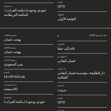
السنة
1979
مجموعة
عبودي بوجودة (مكتبة الفرات)،
المكتبة البريطانية
الطبعة
الطبعة الأولى
رقم المرجع: A059
تصميم الغلاف
#
بهجت عثمان
العنوان
عائد إلى حيفا
رسوم الغلاف
بهجت عثمان
المؤلف/ة
غسان كنفاني
رسوم الداخل
منى السعودي
دار النشر
دار الطليعة، مؤسسة غسان كنفاني
الحجم
14x19x0.4 cm
الثقافية
عدد الصفحات
المدينة
80 صفحة
بيروت
مجموعة
السنة
عبودي بوجودة (مكتبة الفرات)
1979
الطبعة