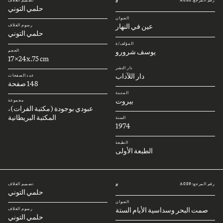
رقم المرجع: A086
تصميم الغلاف
#
حلمي التوني
العنوان
عين في النهار
رسوم الغلاف
حلمي التوني
المؤلف/ة
يوسف شرورو
الحجم
17x24x.75 cm
دار النشر
دار اللآداب
عدد الصفحات
148 صفحة
المدينة
بيروت
مجموعة
عبودي بوجودة (مكتبة الفرات)،
المكتبة البريطانية
السنة
1974
الطبعة
الطبعة الأولى
رقم المرجع: A089
تصميم الغلاف
#
حلمي التوني
العنوان
صمت البحر وسداسية الأيام الستة
رسوم الغلاف
حلمي التوني