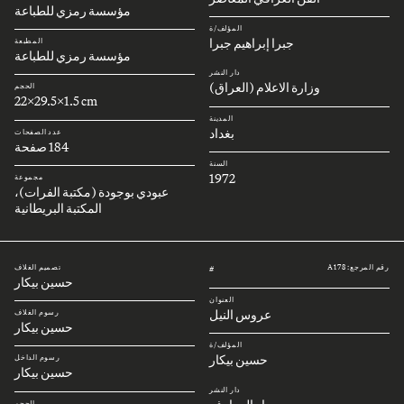
مؤسسة رمزي للطباعة
المؤلف/ة
جبرا إبراهيم جبرا
المطبعة
مؤسسة رمزي للطباعة
دار النشر
وزارة الاعلام (العراق)
الحجم
22x29.5x1.5 cm
المدينة
بغداد
عدد الصفحات
184 صفحة
السنة
1972
مجموعة
عبودي بوجودة (مكتبة الفرات)،
المكتبة البريطانية
رقم المرجع: A178
تصميم الغلاف
#
حسين بيكار
العنوان
عروس النيل
رسوم الغلاف
حسين بيكار
المؤلف/ة
حسين بيكار
رسوم الداخل
حسين بيكار
دار النشر
الحجم