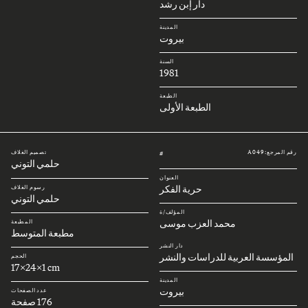
دار إبن رشد
المدينة
بيروت
السنة
1981
الطبعة
الطبعة الأولى
رقم المرجع: A049
تصميم الغلاف
#
حلمي التوني
العنوان
حرية الفكر
رسوم الغلاف
حلمي التوني
المؤلف/ة
محمد العزب موسى
المطبعة
مطبعة المتوسط
دار النشر
المؤسسة العربية للدراسات والنشر
الحجم
17x24x1 cm
المدينة
بيروت
عدد الصفحات
176 صفحة