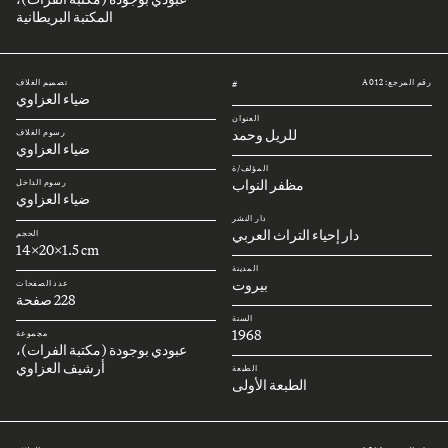
المكتبة البريطانية
رقم المرجع: A012
تصميم الغلاف
#
ضياء العزاوي
العنوان
للريل وحمد
رسوم الغلاف
ضياء العزاوي
المؤلف/ة
مظفر النواب
رسوم الداخل
ضياء العزاوي
دار النشر
دار إحياء التراث العربي
الحجم
14x20x1.5 cm
المدينة
بيروت
عدد الصفحات
228 صفحة
السنة
1968
مجموعة
عبودي بوجودة (مكتبة الفرات)،
أرشيف العزاوي
الطبعة
الطبعة الأولى