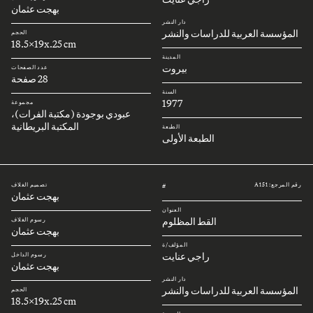
بهجت عثمان
دار النشر
المؤسسة العربية للدراسات والنشر
الحجم
18.5x19x.25 cm
المدينة
بيروت
عدد الصفحات
28 صفحة
السنة
1977
مجموعة
عبودي بوجودة (مكتبة الفرات)،
المكتبة البريطانية
الطبعة
الطبعة الأولى
رقم المرجع: A151
تصميم الغلاف
#
بهجت عثمان
العنوان
القط المظلوم
رسوم الغلاف
بهجت عثمان
المؤلف/ة
راجي عنايت
رسوم الداخل
بهجت عثمان
دار النشر
المؤسسة العربية للدراسات والنشر
الحجم
18.5x19x.25 cm