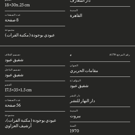
دار المعارف
18x30x.25 cm
المدينة
القاهرة
عدد الصفحات
8 صفحة
مجموعة
عبودي بوجودة (مكتبة الفرات)
رقم المرجع: A179
تصميم الغلاف
#
شفيق عبود
العنوان
مقامات الحريري
تصميم الداخل
شفيق عبود
المؤلف/ة
شفيق عبود
الحجم
17.5x35x1.5 cm
دار النشر
دار النهار للنشر
عدد الصفحات
56 صفحة
المدينة
بيروت
مجموعة
عبودي بوجودة (مكتبة الفرات)،
أرشيف العزاوي
السنة
1970