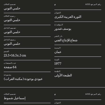
رقم المرجع: A113
تصميم الغلاف
#
حلمي التوني
العنوان
الثورة العربية الكبرى
رسوم الغلاف
حلمي التوني
المؤلف/ة
يوسف غندور
تصميم الداخل
حلمي التوني
دار النشر
شعاع للإنتاج الفني
رسوم الداخل
حلمي التوني
المدينة
عمان
الحجم
23.5x16.5x.5 cm
السنة
1977
عدد الصفحات
64 صفحة
الطبعة
الطبعة الأولى
مجموعة
عبودي بوجودة (مكتبة الفرات)
رقم المرجع: A115
تصميم الغلاف
#
إسماعيل شموط
العنوان