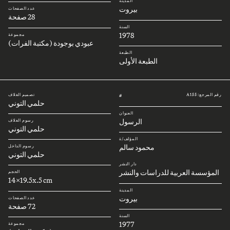
المدينة
بيروت
عدد الصفحات
28 صفحة
السنة
1978
مجموعة
عبودي بوجودة (مكتبة الفرات)
الطبعة
الطبعة الأولى
رقم المرجع: A155
تصميم الغلاف
#
حلمي التوني
العنوان
الرسول
رسوم الغلاف
حلمي التوني
المؤلف/ة
محمود سالم
رسوم الداخل
حلمي التوني
دار النشر
المؤسسة العربية للدراسات والنشر
الحجم
14x19.5x.5 cm
المدينة
بيروت
عدد الصفحات
72 صفحة
السنة
1977
مجموعة