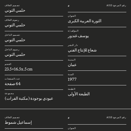
رقم المرجع: A113
تصميم الغلاف
#
حلمي التوني
العنوان
الثورة العربية الكبرى
رسوم الغلاف
حلمي التوني
المؤلف/ة
يوسف غندور
تصميم الداخل
حلمي التوني
دار النشر
شعاع للإنتاج الفني
رسوم الداخل
حلمي التوني
المدينة
عمان
الحجم
23.5x16.5x.5 cm
السنة
1977
عدد الصفحات
64 صفحة
الطبعة
الطبعة الأولى
مجموعة
عبودي بوجودة (مكتبة الفرات)
رقم المرجع: A115
تصميم الغلاف
#
إسماعيل شموط
العنوان