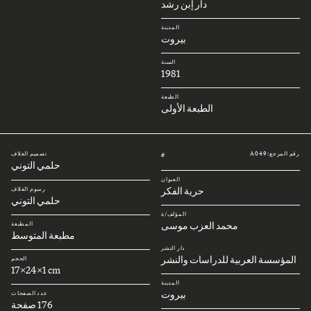
دار إبن رشد
المدينة
بيروت
السنة
1981
الطبعة
الطبعة الأولى
رقم المرجع: A049
تصميم الغلاف
#
حلمي التوني
العنوان
حرية الفكر
رسوم الغلاف
حلمي التوني
المؤلف/ة
محمد العزب موسى
المطبعة
مطبعة المتوسط
دار النشر
المؤسسة العربية للدراسات والنشر
الحجم
17x24x1 cm
المدينة
بيروت
عدد الصفحات
176 صفحة