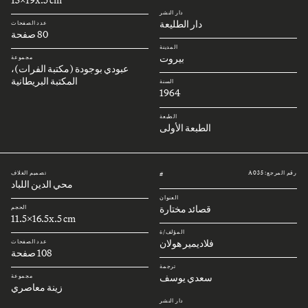
دار النشر
دار الطليعة
عدد الصفحات
80 صفحة
المدينة
بيروت
مجموعة
عبودي بوجودة (مكتبة الفرات)،
المكتبة البريطانية
السنة
1964
الطبعة
الطبعة الأولى
رقم المرجع: A035
تصميم الغلاف
#
محي الدين اللباد
العنوان
قصائد مختارة
الحجم
11.5x16.5x.5 cm
المؤلف/ة
فلاديمير هولان
عدد الصفحات
108 صفحة
ترجمة
سعدي يوسف
مجموعة
زينة معاصري
دار النشر