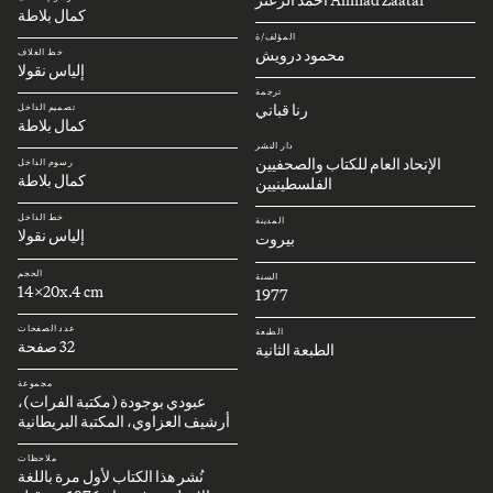
كمال بلاطة
المؤلف/ة
محمود درويش
خط الغلاف
إلياس نقولا
ترجمة
رنا قباني
تصميم الداخل
كمال بلاطة
دار النشر
الإتحاد العام للكتاب والصحفيين
رسوم الداخل
كمال بلاطة
الفلسطينيين
خط الداخل
المدينة
إلياس نقولا
بيروت
الحجم
السنة
14x20x.4 cm
1977
عدد الصفحات
الطبعة
32 صفحة
الطبعة الثانية
مجموعة
عبودي بوجودة (مكتبة الفرات)،
أرشيف العزاوي، المكتبة البريطانية
ملاحظات
نُشر هذا الكتاب لأول مرة باللغة