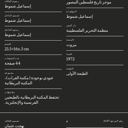
موجز تاريخ فلسطين المصور
رسوم الغلاف
إسماعيل شموط
المؤلف/ة
إسماعيل شموط
تصميم الداخل
إسماعيل شموط
دار النشر
منظمة التحرير الفلسطينية
رسوم الداخل
إسماعيل شموط
المدينة
بيروت
الحجم
23.5x16x.5 cm
السنة
1972
عدد الصفحات
44 صفحة
الطبعة
الطبعة الأولى
مجموعة
عبودي بوجودة (مكتبة الفرات)،
المكتبة البريطانية
ملاحظات
تحتفظ المكتبة البريطانية بالطبعتين
الفرنسية والإنجليزية.
رقم المرجع: A147
تصميم الغلاف
#
بهجت عثمان