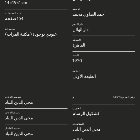
14x19x1 cm
ترجمة
أحمد الصاوي محمد
عدد الصفحات
154 صفحة
دار النشر
دار الهلال
مجموعة
عبودي بوجودة (مكتبة الفرات)
المدينة
القاهرة
السنة
1970
الطبعة
الطبعة الأولى
رقم المرجع: A097
تصميم الغلاف
#
محي الدين اللباد
العنوان
كشكول الرسام
رسوم الغلاف
محي الدين اللباد
المؤلف/ة
محي الدين اللباد
تصميم الداخل
محي الدين اللباد
دار النشر