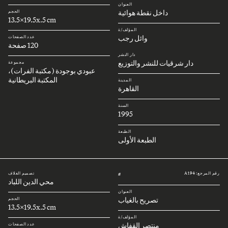
العنوان
داخل نقطة هوائية
الحجم
13.5x19.5x.5 cm
المؤلف/ة
وائل رجب
عدد الصفحات
120 صفحة
دار النشر
دار شرقيات للنشر والتوزيع
مجموعة
عبودي بوجودة (مكتبة الفرات)،
المكتبة البريطانية
المدينة
القاهرة
السنة
1995
الطبعة
الطبعة الأولى
رقم المرجع: A194
تصميم الغلاف
#
محي الدين اللباد
العنوان
تصريح بالغياب
الحجم
13.5x19.5x.5 cm
المؤلف/ة
منتصر القفاش
عدد الصفحات