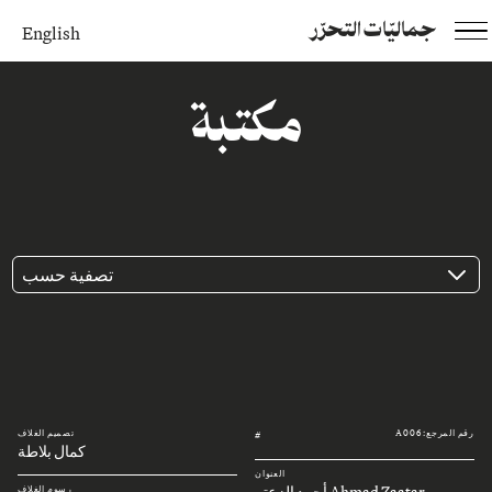
جماليّات التحرّر
English
مكتبة
تصفية حسب
رقم المرجع: A006
تصميم الغلاف
#
كمال بلاطة
العنوان
Ahmad Zaatar أحمد الزعتر
رسوم الغلاف