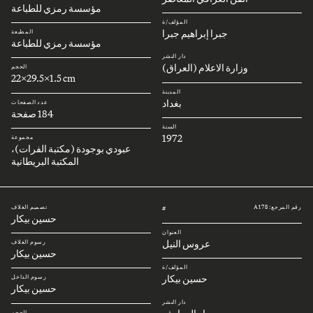
مؤسسة رمزي للطباعة
المؤلف/ة
جبرا إبراهيم جبرا
المطبعة
مؤسسة رمزي للطباعة
دار النشر
وزارة الاعلام (العراق)
الحجم
22x29.5x1.5 cm
المدينة
بغداد
عدد الصفحات
184 صفحة
السنة
1972
مجموعة
عبودي بوجودة (مكتبة الفرات)،
المكتبة البريطانية
رقم المرجع: A178
تصميم الغلاف
#
حسين بيكار
العنوان
عروس النيل
رسوم الغلاف
حسين بيكار
المؤلف/ة
حسين بيكار
رسوم الداخل
حسين بيكار
دار النشر
الحجم