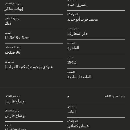
عمرون شاه
رسوم الغلاف
إيهاب شاكر
المؤلف/ة
محمد فريد أبو حديد
رسوم الداخل
ديك
دار النشر
دار المعارف
الحجم
14.5x19x.5 cm
المدينة
القاهرة
عدد الصفحات
96 صفحة
السنة
1962
مجموعة
عبودي بوجودة (مكتبة الفرات)
الطبعة
الطبعة السابعة
رقم المرجع: A031
تصميم الغلاف
#
وضاح فارس
العنوان
الباب
رسوم الغلاف
وضاح فارس
المؤلف/ة
غسان كنفاني
الحجم
13x19x.5 cm