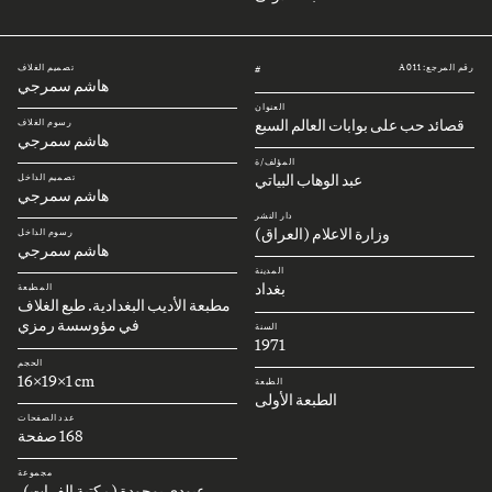
رقم المرجع: A011
تصميم الغلاف
#
هاشم سمرجي
العنوان
قصائد حب على بوابات العالم السبع
رسوم الغلاف
هاشم سمرجي
المؤلف/ة
عبد الوهاب البياتي
تصميم الداخل
هاشم سمرجي
دار النشر
وزارة الاعلام (العراق)
رسوم الداخل
هاشم سمرجي
المدينة
بغداد
المطبعة
مطبعة الأديب البغدادية. طبع الغلاف
في مؤوسسة رمزي
السنة
1971
الحجم
16x19x1 cm
الطبعة
الطبعة الأولى
عدد الصفحات
168 صفحة
مجموعة
عبودي بوجودة (مكتبة الفرات)،