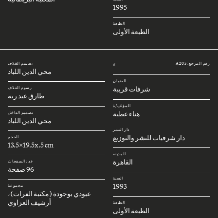
1995
الطبعة
الطبعة الأولى
رقم المرجع: A205
تصميم الغلاف
#
محي الدين اللباد
العنوان
شرفات قريبة
رسوم الغلاف
طارق عبد ربه
المؤلف/ة
هناء عطية
تصميم الداخل
محي الدين اللباد
دار النشر
دار شرقيات للنشر والتوزيع
الحجم
13.5x19.5x.5 cm
المدينة
القاهرة
عدد الصفحات
96 صفحة
السنة
1993
مجموعة
عبودي بوجودة (مكتبة الفرات)،
أرشيف العزاوي
الطبعة
الطبعة الأولى