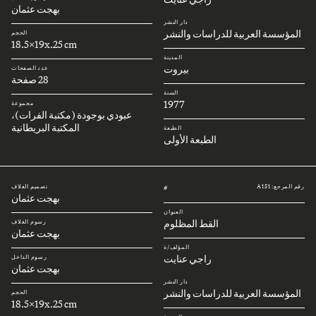
بهجت عثمان
دار النشر
المؤسسة العربية للدراسات والنشر
الحجم
18.5x19x.25 cm
المدينة
بيروت
عدد الصفحات
28 صفحة
السنة
1977
مجموعة
عبودي بوجودة (مكتبة الفرات)،
المكتبة البريطانية
الطبعة
الطبعة الأولى
رقم المرجع: A151
تصميم الغلاف
#
بهجت عثمان
العنوان
القط المظلوم
رسوم الغلاف
بهجت عثمان
المؤلف/ة
راجي عنايت
رسوم الداخل
بهجت عثمان
دار النشر
المؤسسة العربية للدراسات والنشر
الحجم
18.5x19x.25 cm