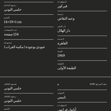
المؤلف/ة
فيركور
رسوم الداخل
حلمي التوني
ترجمة
وحيد النقاش
الحجم
14x19x1 cm
دار النشر
دار الهلال
عدد الصفحات
134 صفحة
المدينة
القاهرة
مجموعة
عبودي بوجودة (مكتبة الفرات)
السنة
1969
الطبعة
الطبعة الأولى
رقم المرجع: A091
تصميم الغلاف
#
حلمي التوني
العنوان
تاييس
رسوم الغلاف
حلمي التوني
المؤلف/ة
أناتول فرانس
الحجم