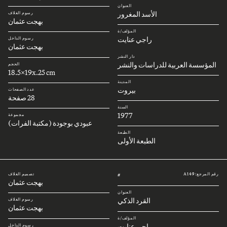
العنوان
الأسد المغرور
رسوم الغلاف
بهجت عثمان
المؤلف/ة
راجي عنايت
رسوم الداخل
بهجت عثمان
دار النشر
المؤسسة العربية للدراسات والنشر
الحجم
18.5x19x.25 cm
المدينة
بيروت
عدد الصفحات
28 صفحة
السنة
1977
مجموعة
عبودي بوجودة (مكتبة الفرات)
الطبعة
الطبعة الأولى
رقم المرجع: A149
تصميم الغلاف
#
بهجت عثمان
العنوان
القرد الذكي
رسوم الغلاف
بهجت عثمان
المؤلف/ة
راجي عنايت
رسوم الداخل