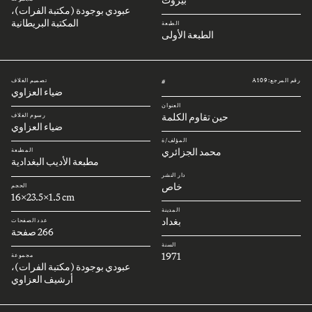
عبودي بوجودة (مكتبة الفرات)،
المكتبة البريطانية
الطبعة
الطبعة الأولى
رقم المرجع: A109
تصميم الغلاف
#
ضياء العزاوي
العنوان
حين تقاوم الكلمة
رسوم الغلاف
ضياء العزاوي
المؤلف/ة
محمد الجزائري
المطبعة
مطبعة الأديب البغدادية
دار النشر
خاص
الحجم
16x23.5x1.5 cm
المدينة
بغداد
عدد الصفحات
266 صفحة
السنة
1971
مجموعة
عبودي بوجودة (مكتبة الفرات)،
أرشيف العزاوي