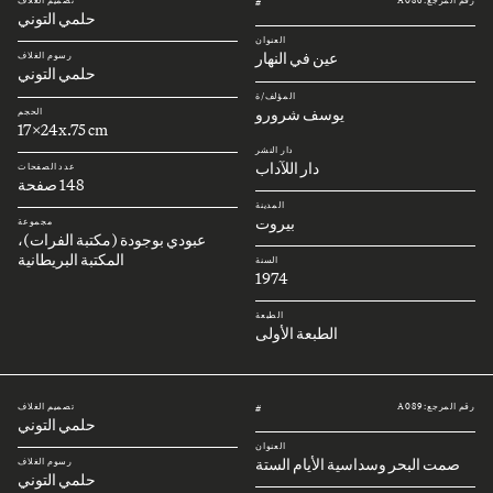
رقم المرجع: A086
تصميم الغلاف
#
حلمي التوني
العنوان
عين في النهار
رسوم الغلاف
حلمي التوني
المؤلف/ة
يوسف شرورو
الحجم
17x24x.75 cm
دار النشر
دار اللآداب
عدد الصفحات
148 صفحة
المدينة
بيروت
مجموعة
عبودي بوجودة (مكتبة الفرات)،
المكتبة البريطانية
السنة
1974
الطبعة
الطبعة الأولى
رقم المرجع: A089
تصميم الغلاف
#
حلمي التوني
العنوان
صمت البحر وسداسية الأيام الستة
رسوم الغلاف
حلمي التوني