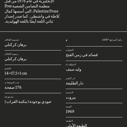
الإنجليزية في عام 1976 من قبل
منظمة التضامن الشعبية Free
Palestine Press، التي أسسها كمال
بُلاطة في واشنطن . كما صدر إصدار
ثنائي اللغة أيضًا باللغة الهولندية.
رقم المرجع: A007
تصميم الغلاف
#
برهان كركتلي
العنوان
قصائد في زمن الفتح
رسوم الغلاف
برهان كركتلي
المؤلف/ة
وليد سيف
الحجم
14x17.5x1 cm
دار النشر
دار الطليعة
عدد الصفحات
176 صفحة
المدينة
بيروت
مجموعة
عبودي بوجودة (مكتبة الفرات)
السنة
1969
الطبعة
الطبعة الأولى