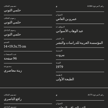
رقم المرجع: A164
تصميم الغلاف
#
حلمي التوني
العنوان
عمرو بن العاص
رسوم الغلاف
حلمي التوني
المؤلف/ة
عبد الوهاب الأسواني
رسوم الداخل
حلمي التوني
دار النشر
المؤسسة العربية للدراسات والنشر
الحجم
14x19.5x.75 cm
المدينة
بيروت
عدد الصفحات
96 صفحة
السنة
1979
مجموعة
زينة معاصري
الطبعة
الطبعة الأولى
رقم المرجع: A171
تصميم الغلاف
#
رافع الناصري
العنوان
الفن العراقي المعاصر
تصميم الداخل