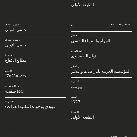
الطبعة الأولى
رقم المرجع: A073
تصميم الغلاف
#
حلمي التوني
العنوان
المرأة والصراع النفسي
رسوم الغلاف
حلمي التوني
المؤلف/ة
نوال السعداوي
المطبعة
مطابع الكفاح
دار النشر
المؤسسة العربية للدراسات والنشر
الحجم
17x23x1 cm
المدينة
بيروت
عدد الصفحات
160 صفحة
السنة
1977
مجموعة
عبودي بوجودة (مكتبة الفرات)
الطبعة
الطبعة الأولى