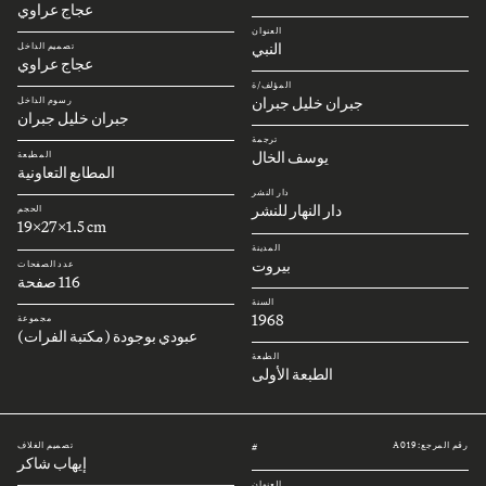
عجاج عراوي
العنوان
النبي
تصميم الداخل
عجاج عراوي
المؤلف/ة
جبران خليل جبران
رسوم الداخل
جبران خليل جبران
ترجمة
يوسف الخال
المطبعة
المطابع التعاونية
دار النشر
دار النهار للنشر
الحجم
19x27x1.5 cm
المدينة
بيروت
عدد الصفحات
116 صفحة
السنة
1968
مجموعة
عبودي بوجودة (مكتبة الفرات)
الطبعة
الطبعة الأولى
رقم المرجع: A019
تصميم الغلاف
#
إيهاب شاكر
العنوان