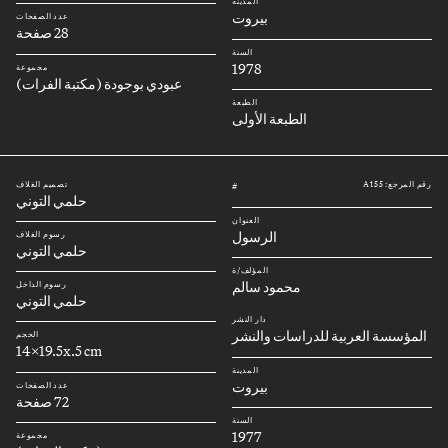
المدينة
بيروت
عدد الصفحات
28 صفحة
السنة
1978
مجموعة
عبودي بوجودة (مكتبة الفرات)
الطبعة
الطبعة الأولى
رقم المرجع: A155
تصميم الغلاف
#
حلمي التوني
العنوان
الرسول
رسوم الغلاف
حلمي التوني
المؤلف/ة
محمود سالم
رسوم الداخل
حلمي التوني
دار النشر
المؤسسة العربية للدراسات والنشر
الحجم
14x19.5x.5 cm
المدينة
بيروت
عدد الصفحات
72 صفحة
السنة
1977
مجموعة