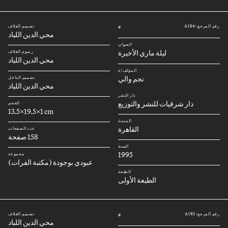
رقم المرجع: A184
تصميم الغلاف
#
محي الدين اللباد
العنوان
ليلة ماري الأخيرة
رسوم الغلاف
محي الدين اللباد
المؤلف/ة
نجم والي
تصميم الداخل
محي الدين اللباد
دار النشر
دار شرقيات للنشر والتوزيع
الحجم
13.5x19.5x1 cm
المدينة
القاهرة
عدد الصفحات
158 صفحة
السنة
1995
مجموعة
عبودي بوجودة (مكتبة الفرات)
الطبعة
الطبعة الأولى
رقم المرجع: A193
تصميم الغلاف
#
محي الدين اللباد