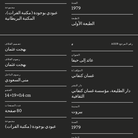
السنة
1979
مجموعة
عبودي بوجودة (مكتبة الفرات)،
المكتبة البريطانية
الطبعة
الطبعة الأولى
رقم المرجع: A059
تصميم الغلاف
#
بهجت عثمان
العنوان
عائد إلى حيفا
رسوم الغلاف
بهجت عثمان
المؤلف/ة
غسان كنفاني
رسوم الداخل
منى السعودي
دار النشر
دار الطليعة، مؤسسة غسان كنفاني
الحجم
14x19x0.4 cm
الثقافية
عدد الصفحات
المدينة
80 صفحة
بيروت
مجموعة
السنة
عبودي بوجودة (مكتبة الفرات)
1979
الطبعة