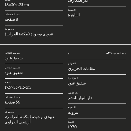
دار المعارف
18x30x.25 cm
المدينة
القاهرة
عدد الصفحات
8 صفحة
مجموعة
عبودي بوجودة (مكتبة الفرات)
رقم المرجع: A179
تصميم الغلاف
#
شفيق عبود
العنوان
مقامات الحريري
تصميم الداخل
شفيق عبود
المؤلف/ة
شفيق عبود
الحجم
17.5x35x1.5 cm
دار النشر
دار النهار للنشر
عدد الصفحات
56 صفحة
المدينة
بيروت
مجموعة
عبودي بوجودة (مكتبة الفرات)،
أرشيف العزاوي
السنة
1970