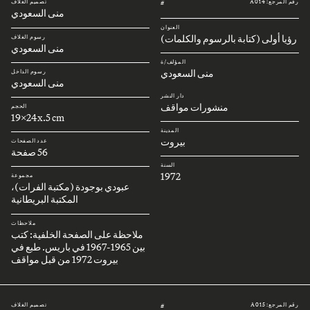
رقم المرجع: A014
تصميم الغلاف
#
منى السعودي
العنوان
رؤيا أولى (كتابة بالرسوم والكلمات)
رسوم الغلاف
منى السعودي
المؤلف/ة
منى السعودي
رسوم الداخل
منى السعودي
دار النشر
منشورات مواقف
الحجم
19x24x.5 cm
المدينة
بيروت
عدد الصفحات
56 صفحة
السنة
1972
مجموعة
عبودي بوجودة (مكتبة الفرات)،
المكتبة البريطانية
ملاحظات
ملاحظة على الصفحة الخلفية: كتب
بين 1965-1967 في باريس. طبع في
بيروت 1972 من قبل مواقف
رقم المرجع: A015
تصميم الغلاف
#