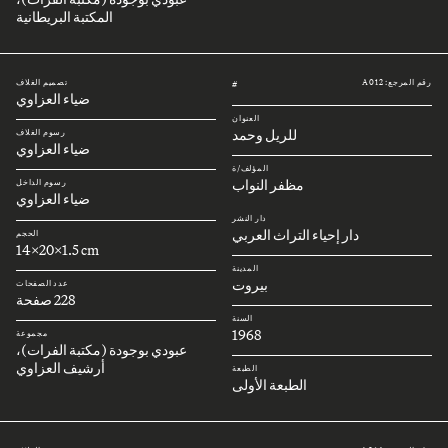
المكتبة البريطانية
رقم المرجع: A012
تصميم الغلاف
#
ضياء العزاوي
العنوان
للريل وحمد
رسوم الغلاف
ضياء العزاوي
المؤلف/ة
مظفر النواب
رسوم الداخل
ضياء العزاوي
دار النشر
دار إحياء التراث العربي
الحجم
14x20x1.5 cm
المدينة
بيروت
عدد الصفحات
228 صفحة
السنة
1968
مجموعة
عبودي بوجودة (مكتبة الفرات)،
أرشيف العزاوي
الطبعة
الطبعة الأولى