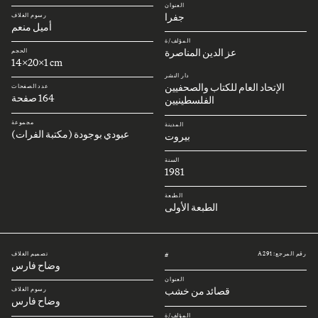
العنوان
جفرا
رسوم الغلاف
أميل منعم
المؤلف/ة
عز الدين المناصرة
الحجم
14x20x1 cm
دار النشر
الإتحاد العام للكتاب والصحفيين
عدد الصفحات
164 صفحة
الفلسطينيين
مجموعة
المدينة
عبودي بوجودة (مكتبة الفرات)
بيروت
السنة
1981
الطبعة
الطبعة الأولى
رقم المرجع: A291
تصميم الغلاف
#
وضاح فارس
العنوان
قصائد من خشب
رسوم الغلاف
وضاح فارس
المؤلف/ة