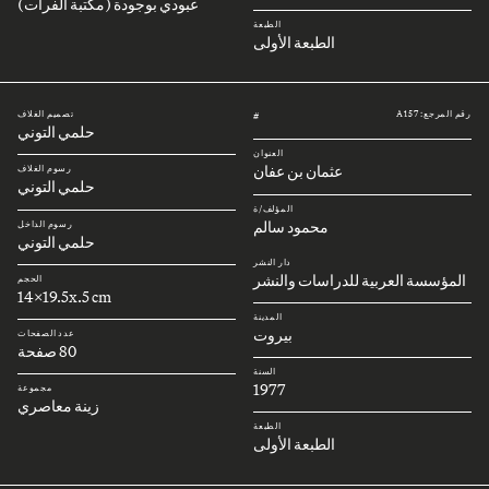
عبودي بوجودة (مكتبة الفرات)
الطبعة
الطبعة الأولى
رقم المرجع: A157
تصميم الغلاف
#
حلمي التوني
العنوان
عثمان بن عفان
رسوم الغلاف
حلمي التوني
المؤلف/ة
محمود سالم
رسوم الداخل
حلمي التوني
دار النشر
المؤسسة العربية للدراسات والنشر
الحجم
14x19.5x.5 cm
المدينة
بيروت
عدد الصفحات
80 صفحة
السنة
1977
مجموعة
زينة معاصري
الطبعة
الطبعة الأولى