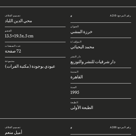
رقم المرجع: A210
تصميم الغلاف
#
محي الدين اللباد
العنوان
خرزة المشي
الحجم
13.5x19.5x.5 cm
المؤلف/ة
محمد اليحيائي
عدد الصفحات
72 صفحة
دار النشر
دار شرقيات للنشر والتوزيع
مجموعة
عبودي بوجودة (مكتبة الفرات)
المدينة
القاهرة
السنة
1995
الطبعة
الطبعة الأولى
رقم المرجع: A288
تصميم الغلاف
#
أميل منعم