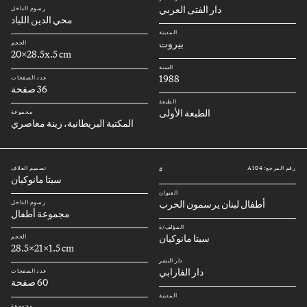
دار الفتى العربي
رسوم الداخل
محي الدين اللباد
المدينة
بيروت
الحجم
20x28.5x.5 cm
السنة
1988
عدد الصفحات
36 صفحة
الطبعة
الطبعة الأولى
مجموعة
المكتبة البريطانية، زينة معاصري
رقم المرجع: A104
تصميم الغلاف
#
سيتا مانوكيان
العنوان
أطفال لبنان يرسمون الحرب
رسوم الداخل
مجموعة أطفال
المؤلف/ة
سيتا مانوكيان
الحجم
28.5x21x1.5 cm
دار النشر
دار الفارابي
عدد الصفحات
60 صفحة
المدينة
بيروت
مجموعة