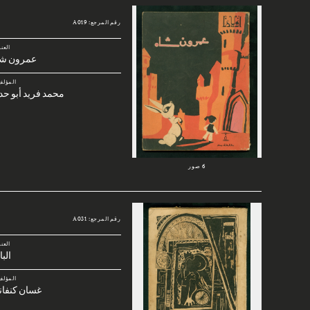
رقم المرجع: A019
العن
عمرون شا
المؤلف
محمد فريد أبو حد
6 صور
رقم المرجع: A031
العن
الب
المؤلف
غسان كنفان