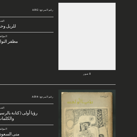
رقم المرجع: A012
العن
للريل وحم
المؤلف
مظفر النوا
8 صور
رقم المرجع: A014
العن
رؤيا أولى (كتابة بالرس
والكلمات
المؤلف
منى السعود