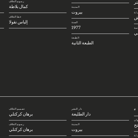
رسوم الغلاف
كمال بلاطة
المدينة
بيروت
/ة
ش
خط الغلاف
إلياس نقولا
السنة
1977
مة
ني
الطبعة
الطبعة الثانية
دار النشر
تصميم الغلاف
#
دار الطليعة
برهان كركتلي
وان
تح
المدينة
رسوم الغلاف
بيروت
برهان كركتلي
/ة