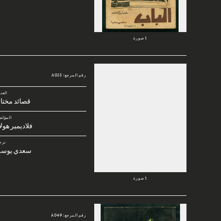
1 صورة
رقم المرجع: A035
العن
قصائد مختا
المؤلف
فلاديمير هول
ترج
سعدي يوس
1 صورة
رقم المرجع: A049