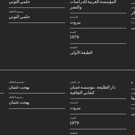
المؤسسة العربية للدراسات
حلمي التوني
والنشر
وان
كر
رسوم الغلاف
حلمي التوني
المدينة
بيروت
/ة
ى
السنة
1979
الطبعة
الطبعة الأولى
دار النشر
تصميم الغلاف
#
دار الطليعة، مؤسسة غسان
بهجت عثمان
كنفاني الثقافية
وان
فا
رسوم الغلاف
بهجت عثمان
المدينة
بيروت
/ة
ي
السنة
1979
الطبعة