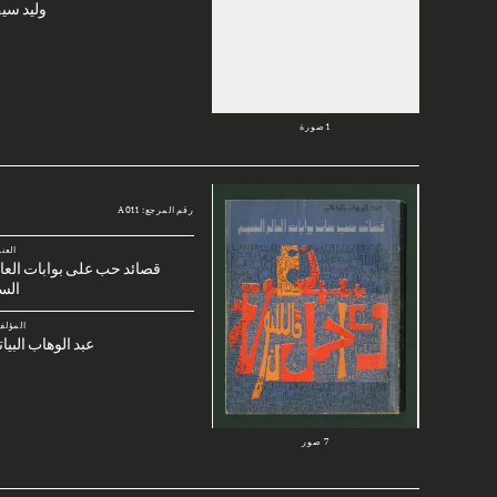
وليد سي
1 صورة
رقم المرجع: A011
العن
قصائد حب على بوابات العا
الس
المؤلف
عبد الوهاب البيا
7 صور