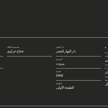
دار النشر
تصميم الغلاف
#
دار النهار للنشر
عجاج عراوي
وان
بي
المدينة
بيروت
/ة
ن
السنة
1968
مة
ل
الطبعة
الطبعة الأولى