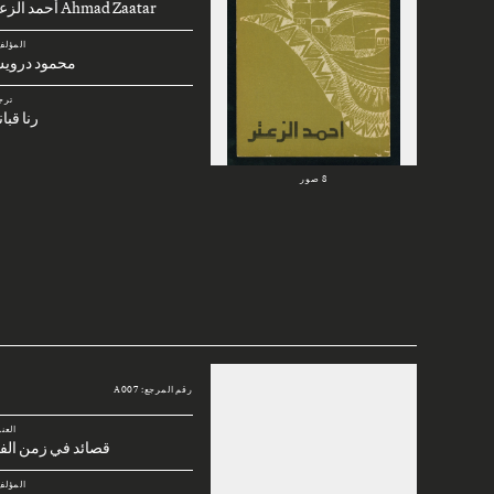
Ahmad Zaatar أحمد الزعتر
المؤلف
محمود دروي
ترج
رنا قبا
8 صور
رقم المرجع: A007
العن
قصائد في زمن الف
المؤلف