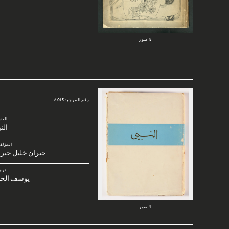
8 صور
رقم المرجع: A015
العن
الن
المؤلف
جبران خليل جبرا
ترج
يوسف الخا
4 صور