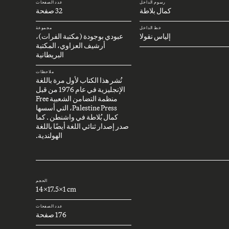
رسوم الداخل
عدد الصفحات
كمال بلاطة
32 صفحة
خط الداخل
مجموعة
إلياس نقولا
عبودي بوجودة (مكتبة الفرات)،
أرشيف العزاوي، المكتبة
البريطانية
ملاحظات
نُشر هذا الكتاب لأول مرة باللغة
الإنجليزية في عام 1976 من قبل
منظمة التضامن الشعبية Free
Palestine Press، التي أسسها
كمال بُلاطة في واشنطن . كما
صدر إصدار ثنائي اللغة أيضًا باللغة
الهولندية.
الحجم
14x17.5x1 cm
عدد الصفحات
176 صفحة