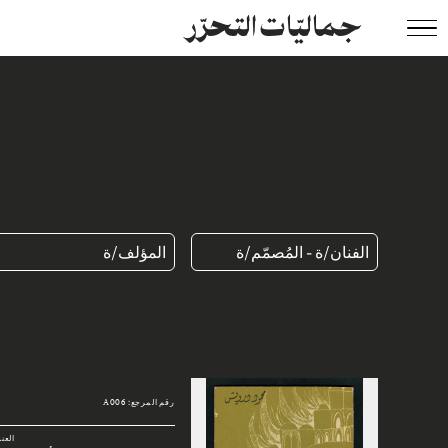
جماليّات التحرّر
الفنان/ة - المُصمّم/ة
المؤلف/ة
رقم المرجع: A006
العن