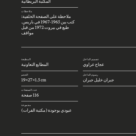
المكتبة البريطانية
ملاحظات
ملاحظة على الصفحة الخلفية:
كتب بين 1965-1967 في باريس.
طبع في بيروت 1972 من قبل
مواقف
تصميم الداخل
المطبعة
عجاج عراوي
المطابع التعاونية
رسوم الداخل
الحجم
جبران خليل جبران
19x27x1.5 cm
عدد الصفحات
116 صفحة
مجموعة
عبودي بوجودة (مكتبة الفرات)