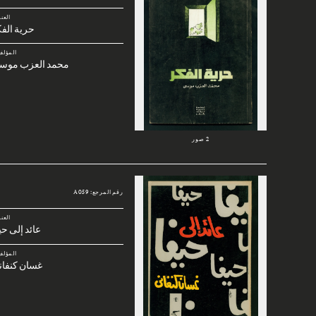
العن
حرية الف
المؤلف
محمد العزب موس
2 صور
رقم المرجع: A059
العن
عائد إلى حي
المؤلف
غسان كنفان