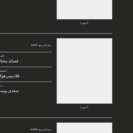
1 صورة
رقم المرجع: A035
العن
قصائد مختا
المؤلف
فلاديمير هول
ترج
سعدي يوس
1 صورة
رقم المرجع: A049