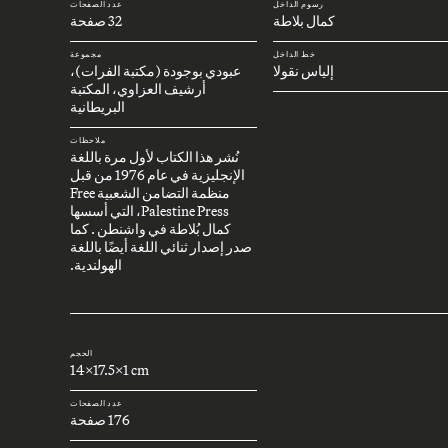
رسوم الداخل
عدد الصفحات
كمال بلاطة
32 صفحة
خط الداخل
مجموعة
إلياس نقولا
عبودي بوجودة (مكتبة الفرات)،
أرشيف العزاوي، المكتبة
البريطانية
ملاحظات
نُشر هذا الكتاب لأول مرة باللغة
الإنجليزية في عام 1976 من قبل
منظمة التضامن الشعبية Free
Palestine Press، التي أسسها
كمال بُلاطة في واشنطن . كما
صدر إصدار ثنائي اللغة أيضًا باللغة
الهولندية.
الحجم
14x17.5x1 cm
عدد الصفحات
176 صفحة