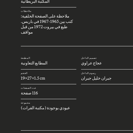
المكتبة البريطانية
ملاحظات
ملاحظة على الصفحة الخلفية:
كتب بين 1965-1967 في باريس.
طبع في بيروت 1972 من قبل
مواقف
تصميم الداخل
المطبعة
عجاج عراوي
المطابع التعاونية
رسوم الداخل
الحجم
جبران خليل جبران
19x27x1.5 cm
عدد الصفحات
116 صفحة
مجموعة
عبودي بوجودة (مكتبة الفرات)