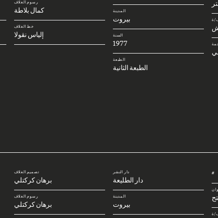
رسوم الغلاف
كمال بلاطة
المدينة
بيروت
/ة
ش
خط الغلاف
إلياس نقولا
السنة
1977
مة
ني
الطبعة
الطبعة الثانية
دار النشر
تصميم الغلاف
#
دار الطليعة
برهان كركتلي
وان
تح
المدينة
رسوم الغلاف
بيروت
برهان كركتلي
/ة