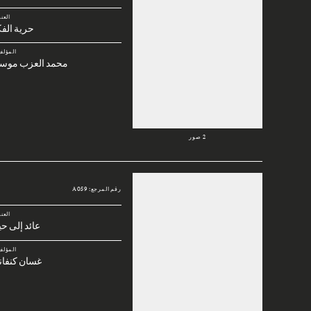
العن
حرية الف
المؤلف
محمد العزب موس
2 صور
رقم المرجع: A059
العن
عائد إلى حي
المؤلف
غسان كنفان