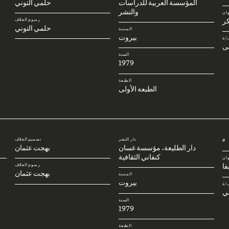
المؤسسة العربية للدراسات
حلمي التوني
والنشر
وان
كر
رسوم الغلاف
حلمي التوني
المدينة
بيروت
/ة
ى
السنة
1979
الطبعة
الطبعة الأولى
دار النشر
تصميم الغلاف
#
دار الطليعة، مؤسسة غسان
بهجت عثمان
كنفاني الثقافية
وان
فا
رسوم الغلاف
بهجت عثمان
المدينة
بيروت
/ة
ي
السنة
1979
الطبعة