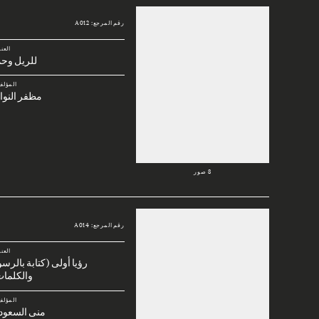
رقم المرجع: A012
العن
للريل وحم
المؤلف
مظفر النوا
8 صور
رقم المرجع: A014
العن
رؤيا أولى (كتابة بالرس
والكلمات
المؤلف
منى السعود