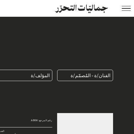
جماليّات التحرّر
الفنان/ة - المُصمّم/ة
المؤلف/ة
رقم المرجع: A006
العن