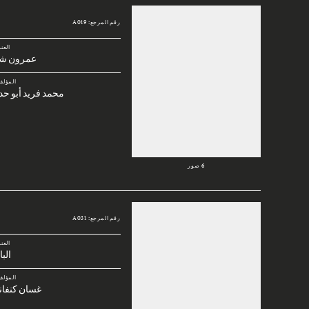
رقم المرجع: A019
العن
عمرون شا
المؤلف
محمد فريد أبو حد
6 صور
رقم المرجع: A031
العن
الب
المؤلف
غسان كنفان