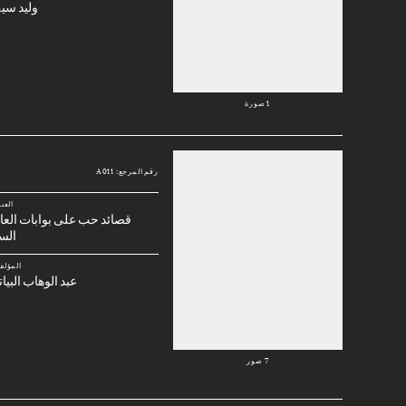
وليد سي
1 صورة
رقم المرجع: A011
العن
قصائد حب على بوابات العا
الس
المؤلف
عبد الوهاب البيا
7 صور