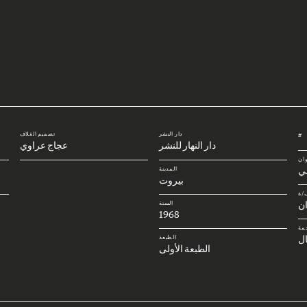
دار النشر
تصميم الغلاف
#
دار النهار للنشر
عجاج عراوي
وان
بي
المدينة
بيروت
/ة
ن
السنة
1968
مة
ل
الطبعة
الطبعة الأولى