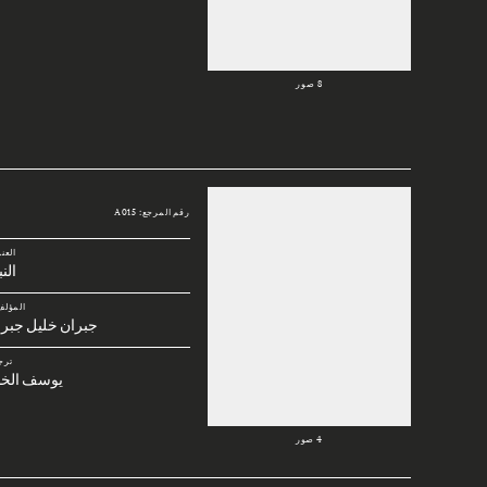
8 صور
رقم المرجع: A015
العن
الن
المؤلف
جبران خليل جبرا
ترج
يوسف الخا
4 صور