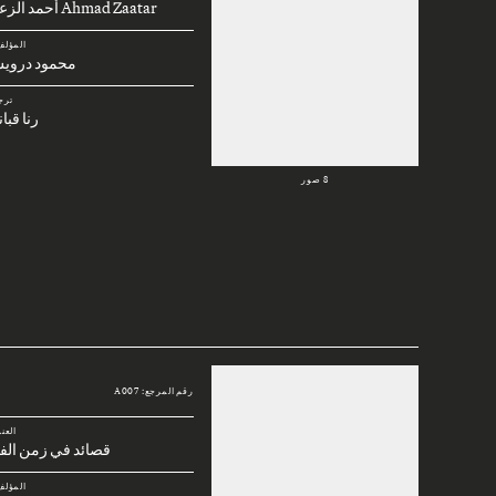
Ahmad Zaatar أحمد الزعتر
المؤلف
محمود دروي
ترج
رنا قبا
8 صور
رقم المرجع: A007
العن
قصائد في زمن الف
المؤلف