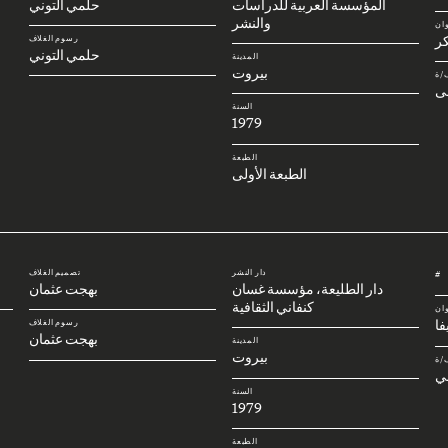
المؤسسة العربية للدراسات
حلمي التوني
والنشر
وان
كر
رسوم الغلاف
حلمي التوني
المدينة
بيروت
/ة
ى
السنة
1979
الطبعة
الطبعة الأولى
دار النشر
تصميم الغلاف
#
دار الطليعة، مؤسسة غسان
بهجت عثمان
كنفاني الثقافية
وان
فا
رسوم الغلاف
بهجت عثمان
المدينة
بيروت
/ة
ي
السنة
1979
الطبعة