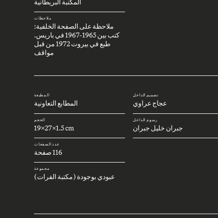
المكتبة البريطانية
ملاحظات
ملاحظة على الصفحة الخلفية:
كتب بين 1965-1967 في باريس.
طبع في بيروت 1972 من قبل
مواقف
تصميم الداخل
المطبعة
عجاج عراوي
المطابع التعاونية
رسوم الداخل
الحجم
جبران خليل جبران
19x27x1.5 cm
عدد الصفحات
116 صفحة
مجموعة
عبودي بوجودة (مكتبة الفرات)