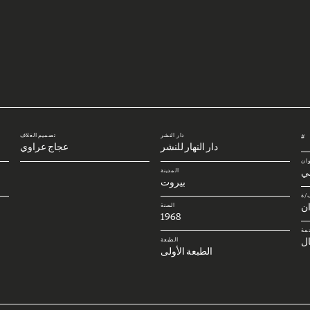
دار النشر
تصميم الغلاف
#
دار النهار للنشر
عجاج عراوي
وان
بي
المدينة
بيروت
/ة
ن
السنة
1968
مة
ل
الطبعة
الطبعة الأولى