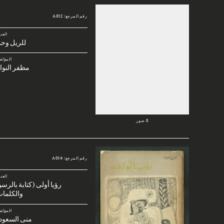
رقم المرجع: A012
العن
للريل وحم
المؤلف
مظفر النوا
8 صور
رقم المرجع: A014
العن
رؤيا أولى (كتابة بالرس
والكلمات
المؤلف
منى السعود