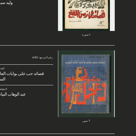
وليد سي
1 صورة
رقم المرجع: A011
العن
قصائد حب على بوابات العا
الس
المؤلف
عبد الوهاب البيا
7 صور