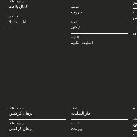
رسوم الغلاف
كمال بلاطة
المدينة
بيروت
/ة
ش
خط الغلاف
إلياس نقولا
السنة
1977
مة
ني
الطبعة
الطبعة الثانية
دار النشر
تصميم الغلاف
#
دار الطليعة
برهان كركتلي
وان
تح
المدينة
رسوم الغلاف
بيروت
برهان كركتلي
/ة