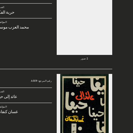
العن
حرية الف
المؤلف
محمد العزب موس
2 صور
رقم المرجع: A059
العن
عائد إلى حي
المؤلف
غسان كنفان