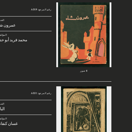
رقم المرجع: A019
العن
عمرون شا
المؤلف
محمد فريد أبو حد
6 صور
رقم المرجع: A031
العن
الب
المؤلف
غسان كنفان