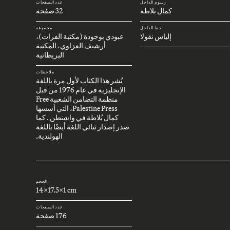
رسوم الداخل
عدد الصفحات
كمال بلاطة
32 صفحة
خط الداخل
مجموعة
إلياس نقولا
عبودي بوجودة (مكتبة الفرات)،
أرشيف العزاوي، المكتبة
البريطانية
ملاحظات
نُشر هذا الكتاب لأول مرة باللغة
الإنجليزية في عام 1976 من قبل
منظمة التضامن الشعبية Free
Palestine Press، التي أسسها
كمال بُلاطة في واشنطن . كما
صدر إصدار ثنائي اللغة أيضًا باللغة
الهولندية.
الحجم
14x17.5x1 cm
عدد الصفحات
176 صفحة