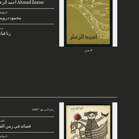
Ahmad Zaatar أحمد الزعتر
المؤلف
محمود دروي
ترج
رنا قبا
8 صور
رقم المرجع: A007
العن
قصائد في زمن الف
المؤلف