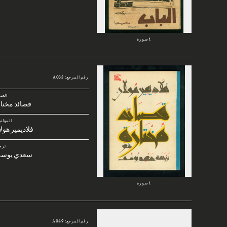
1 صورة
رقم المرجع: A035
العن
قصائد مختا
المؤلف
فلاديمير هول
ترج
سعدي يوس
1 صورة
رقم المرجع: A049