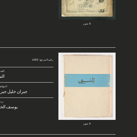
8 صور
رقم المرجع: A015
العن
الن
المؤلف
جبران خليل جبرا
ترج
يوسف الخا
4 صور