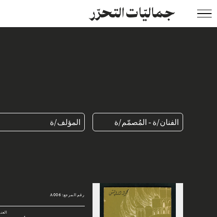
جماليّات التحرّر
الفنان/ة - المُصمّم/ة
المؤلف/ة
رقم المرجع: A006
العن