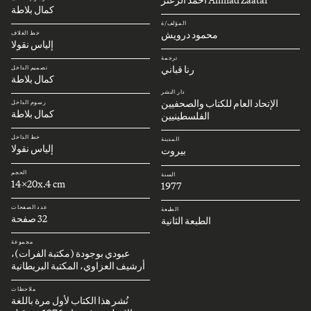
كمال بلاطة
المؤلف/ة
محمود درويش
خط الغلاف
إلياس نقولا
ترجمة
رنا قباني
تصميم الداخل
كمال بلاطة
دار النشر
الإتحاد العام للكتاب والصحفيين
رسوم الداخل
كمال بلاطة
الفلسطينيين
خط الداخل
المدينة
إلياس نقولا
بيروت
الحجم
السنة
14x20x.4 cm
1977
عدد الصفحات
الطبعة
32 صفحة
الطبعة الثانية
مجموعة
عبودي بوجودة (مكتبة الفرات)،
أرشيف العزاوي، المكتبة البريطانية
ملاحظات
نُشر هذا الكتاب لأول مرة باللغة