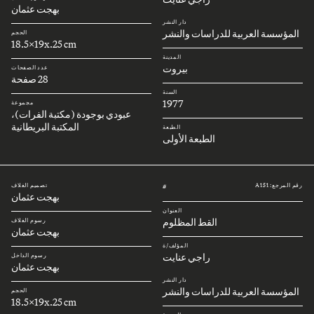
بهجت عثمان
دار النشر
المؤسسة العربية للدراسات والنشر
الحجم
18.5x19x.25 cm
المدينة
بيروت
عدد الصفحات
28 صفحة
السنة
1977
مجموعة
عبودي بوجودة (مكتبة الفرات)،
المكتبة البريطانية
الطبعة
الطبعة الأولى
رقم المرجع: A151
تصميم الغلاف
#
بهجت عثمان
العنوان
القط المظلوم
رسوم الغلاف
بهجت عثمان
المؤلف/ة
راجي عنايت
رسوم الداخل
بهجت عثمان
دار النشر
المؤسسة العربية للدراسات والنشر
الحجم
18.5x19x.25 cm