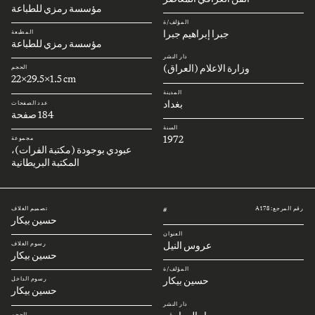
مؤسسة رمزي للطباعة
المؤلف/ة
جبرا إبراهيم جبرا
المطبعة
مؤسسة رمزي للطباعة
دار النشر
وزارة الاعلام (العراق)
الحجم
22x29.5x1.5 cm
المدينة
بغداد
عدد الصفحات
184 صفحة
السنة
1972
مجموعة
عبودي بوجودة (مكتبة الفرات)،
المكتبة البريطانية
رقم المرجع: A178
تصميم الغلاف
#
حسين بيكار
العنوان
عروس النيل
رسوم الغلاف
حسين بيكار
المؤلف/ة
حسين بيكار
رسوم الداخل
حسين بيكار
دار النشر
الحجم