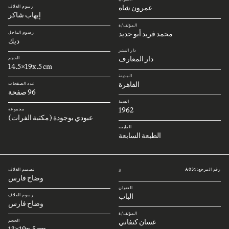
عمرون شاه
رسوم الغلاف
إيهاب شاكر
المؤلف/ة
محمد فريد أبو حديد
رسوم الداخل
ديك
دار النشر
دار المعارف
الحجم
14.5x19x.5 cm
المدينة
القاهرة
عدد الصفحات
96 صفحة
السنة
1962
مجموعة
عبودي بوجودة (مكتبة الفرات)
الطبعة
الطبعة السابعة
رقم المرجع: A031
تصميم الغلاف
#
وضاح فارس
العنوان
الباب
رسوم الغلاف
وضاح فارس
المؤلف/ة
غسان كنفاني
الحجم
13x19x.5 cm