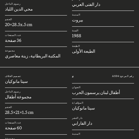
دار الفتى العربي
رسوم الداخل
محي الدين اللباد
المدينة
بيروت
الحجم
20x28.5x.5 cm
السنة
1988
عدد الصفحات
36 صفحة
الطبعة
الطبعة الأولى
مجموعة
المكتبة البريطانية، زينة معاصري
رقم المرجع: A104
تصميم الغلاف
#
سيتا مانوكيان
العنوان
أطفال لبنان يرسمون الحرب
رسوم الداخل
مجموعة أطفال
المؤلف/ة
سيتا مانوكيان
الحجم
28.5x21x1.5 cm
دار النشر
دار الفارابي
عدد الصفحات
60 صفحة
المدينة
بيروت
مجموعة