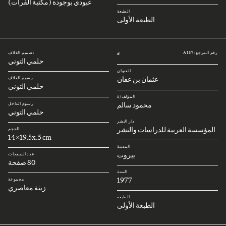
عبودي بوجودة (مكتبة الفرات)
الطبعة
الطبعة الأولى
رقم المرجع: A157
تصميم الغلاف
#
حلمي التوني
العنوان
عثمان بن عفان
رسوم الغلاف
حلمي التوني
المؤلف/ة
محمود سالم
رسوم الداخل
حلمي التوني
دار النشر
المؤسسة العربية للدراسات والنشر
الحجم
14x19.5x.5 cm
المدينة
بيروت
عدد الصفحات
80 صفحة
السنة
1977
مجموعة
زينة معاصري
الطبعة
الطبعة الأولى