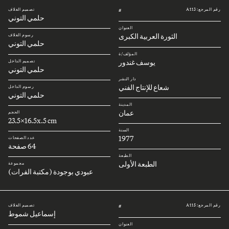
رقم المرجع: A113
تصميم الغلاف
#
حلمي التوني
العنوان
الثورة العربية الكبرى
رسوم الغلاف
حلمي التوني
المؤلف/ة
يوسف غندور
تصميم الداخل
حلمي التوني
دار النشر
شعاع للإنتاج الفني
رسوم الداخل
حلمي التوني
المدينة
عمان
الحجم
23.5x16.5x.5 cm
السنة
1977
عدد الصفحات
64 صفحة
الطبعة
الطبعة الأولى
مجموعة
عبودي بوجودة (مكتبة الفرات)
رقم المرجع: A115
تصميم الغلاف
#
إسماعيل شموط
العنوان