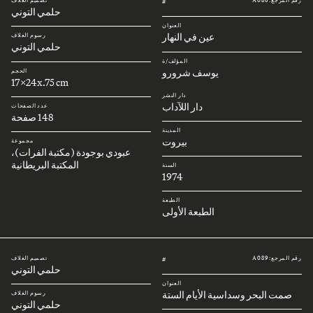
رقم المرجع: A086
تصميم الغلاف
#
حلمي التوني
العنوان
عين في النهار
رسوم الغلاف
حلمي التوني
المؤلف/ة
يوسف شرورو
الحجم
17x24x.75 cm
دار النشر
دار اللآداب
عدد الصفحات
148 صفحة
المدينة
بيروت
مجموعة
عبودي بوجودة (مكتبة الفرات)،
المكتبة البريطانية
السنة
1974
الطبعة
الطبعة الأولى
رقم المرجع: A089
تصميم الغلاف
#
حلمي التوني
العنوان
صمت البحر وسداسية الأيام الستة
رسوم الغلاف
حلمي التوني