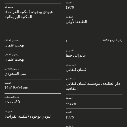
السنة
1979
مجموعة
عبودي بوجودة (مكتبة الفرات)،
المكتبة البريطانية
الطبعة
الطبعة الأولى
رقم المرجع: A059
تصميم الغلاف
#
بهجت عثمان
العنوان
عائد إلى حيفا
رسوم الغلاف
بهجت عثمان
المؤلف/ة
غسان كنفاني
رسوم الداخل
منى السعودي
دار النشر
دار الطليعة، مؤسسة غسان كنفاني
الحجم
14x19x0.4 cm
الثقافية
عدد الصفحات
المدينة
80 صفحة
بيروت
مجموعة
السنة
عبودي بوجودة (مكتبة الفرات)
1979
الطبعة