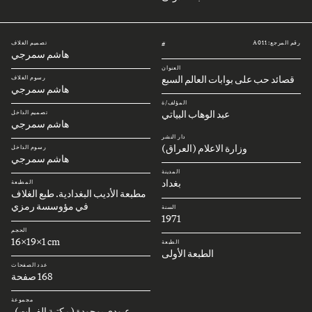
رقم المرجع: A011
تصميم الغلاف
#
هاشم سمرجي
العنوان
قصائد حب على بوابات العالم السبع
رسوم الغلاف
هاشم سمرجي
المؤلف/ة
عبد الوهاب البياتي
تصميم الداخل
هاشم سمرجي
دار النشر
وزارة الاعلام (العراق)
رسوم الداخل
هاشم سمرجي
المدينة
بغداد
المطبعة
مطبعة الأديب البغدادية. طبع الغلاف
في مؤوسسة رمزي
السنة
1971
الحجم
16x19x1 cm
الطبعة
الطبعة الأولى
عدد الصفحات
168 صفحة
مجموعة
عبودي بوجودة (مكتبة الفرات)،