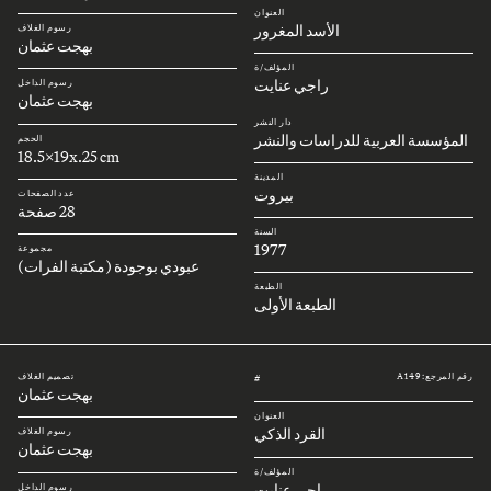
العنوان
الأسد المغرور
رسوم الغلاف
بهجت عثمان
المؤلف/ة
راجي عنايت
رسوم الداخل
بهجت عثمان
دار النشر
المؤسسة العربية للدراسات والنشر
الحجم
18.5x19x.25 cm
المدينة
بيروت
عدد الصفحات
28 صفحة
السنة
1977
مجموعة
عبودي بوجودة (مكتبة الفرات)
الطبعة
الطبعة الأولى
رقم المرجع: A149
تصميم الغلاف
#
بهجت عثمان
العنوان
القرد الذكي
رسوم الغلاف
بهجت عثمان
المؤلف/ة
راجي عنايت
رسوم الداخل