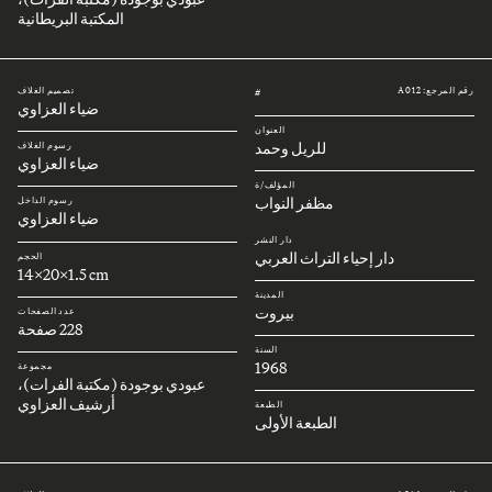
المكتبة البريطانية
رقم المرجع: A012
تصميم الغلاف
#
ضياء العزاوي
العنوان
للريل وحمد
رسوم الغلاف
ضياء العزاوي
المؤلف/ة
مظفر النواب
رسوم الداخل
ضياء العزاوي
دار النشر
دار إحياء التراث العربي
الحجم
14x20x1.5 cm
المدينة
بيروت
عدد الصفحات
228 صفحة
السنة
1968
مجموعة
عبودي بوجودة (مكتبة الفرات)،
أرشيف العزاوي
الطبعة
الطبعة الأولى