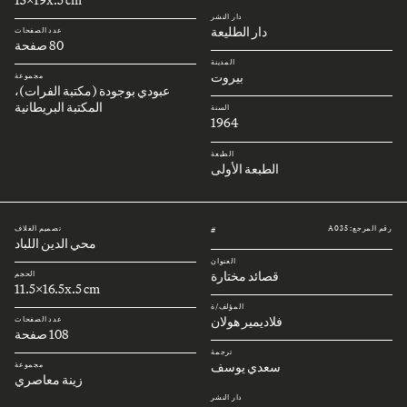
دار النشر
دار الطليعة
عدد الصفحات
80 صفحة
المدينة
بيروت
مجموعة
عبودي بوجودة (مكتبة الفرات)،
المكتبة البريطانية
السنة
1964
الطبعة
الطبعة الأولى
رقم المرجع: A035
تصميم الغلاف
#
محي الدين اللباد
العنوان
قصائد مختارة
الحجم
11.5x16.5x.5 cm
المؤلف/ة
فلاديمير هولان
عدد الصفحات
108 صفحة
ترجمة
سعدي يوسف
مجموعة
زينة معاصري
دار النشر