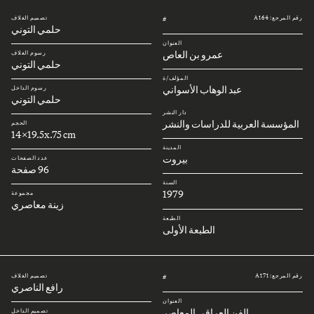
رقم المرجع: A164
تصميم الغلاف
#
حلمي التوني
العنوان
عمرو بن العاص
رسوم الغلاف
حلمي التوني
المؤلف/ة
عبد الوهاب الأسواني
رسوم الداخل
حلمي التوني
دار النشر
المؤسسة العربية للدراسات والنشر
الحجم
14x19.5x.75 cm
المدينة
بيروت
عدد الصفحات
96 صفحة
السنة
1979
مجموعة
زينة معاصري
الطبعة
الطبعة الأولى
رقم المرجع: A171
تصميم الغلاف
#
رافع الناصري
العنوان
الفن العراقي المعاصر
تصميم الداخل