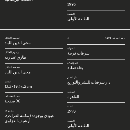
1995
الطبعة
الطبعة الأولى
رقم المرجع: A205
تصميم الغلاف
#
محي الدين اللباد
العنوان
شرفات قريبة
رسوم الغلاف
طارق عبد ربه
المؤلف/ة
هناء عطية
تصميم الداخل
محي الدين اللباد
دار النشر
دار شرقيات للنشر والتوزيع
الحجم
13.5x19.5x.5 cm
المدينة
القاهرة
عدد الصفحات
96 صفحة
السنة
1993
مجموعة
عبودي بوجودة (مكتبة الفرات)،
أرشيف العزاوي
الطبعة
الطبعة الأولى