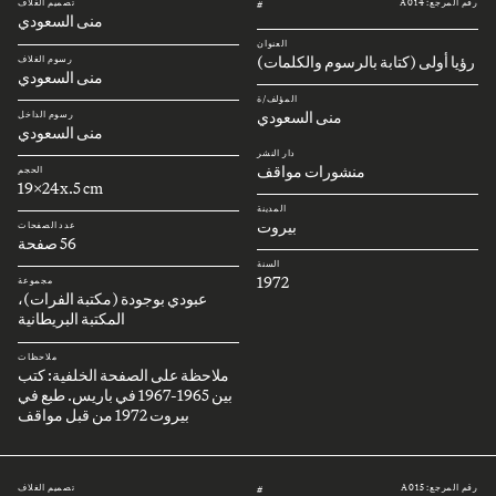
رقم المرجع: A014
تصميم الغلاف
#
منى السعودي
العنوان
رؤيا أولى (كتابة بالرسوم والكلمات)
رسوم الغلاف
منى السعودي
المؤلف/ة
منى السعودي
رسوم الداخل
منى السعودي
دار النشر
منشورات مواقف
الحجم
19x24x.5 cm
المدينة
بيروت
عدد الصفحات
56 صفحة
السنة
1972
مجموعة
عبودي بوجودة (مكتبة الفرات)،
المكتبة البريطانية
ملاحظات
ملاحظة على الصفحة الخلفية: كتب
بين 1965-1967 في باريس. طبع في
بيروت 1972 من قبل مواقف
رقم المرجع: A015
تصميم الغلاف
#