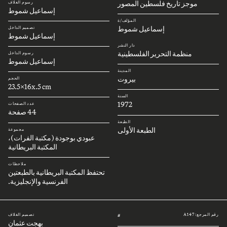
موجز تاريخ فلسطين المصور
رسوم الغلاف
إسماعيل شموط
المؤلف/ة
إسماعيل شموط
تصميم الداخل
إسماعيل شموط
دار النشر
منظمة التحرير الفلسطينية
رسوم الداخل
إسماعيل شموط
المدينة
بيروت
الحجم
23.5x16x.5 cm
السنة
1972
عدد الصفحات
44 صفحة
الطبعة
الطبعة الأولى
مجموعة
عبودي بوجودة (مكتبة الفرات)،
المكتبة البريطانية
ملاحظات
تحتفظ المكتبة البريطانية بالطبعتين
الفرنسية والإنجليزية.
رقم المرجع: A147
تصميم الغلاف
#
بهجت عثمان