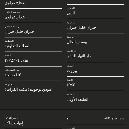
عجاج عراوي
العنوان
النبي
تصميم الداخل
عجاج عراوي
المؤلف/ة
جبران خليل جبران
رسوم الداخل
جبران خليل جبران
ترجمة
يوسف الخال
المطبعة
المطابع التعاونية
دار النشر
دار النهار للنشر
الحجم
19x27x1.5 cm
المدينة
بيروت
عدد الصفحات
116 صفحة
السنة
1968
مجموعة
عبودي بوجودة (مكتبة الفرات)
الطبعة
الطبعة الأولى
رقم المرجع: A019
تصميم الغلاف
#
إيهاب شاكر
العنوان