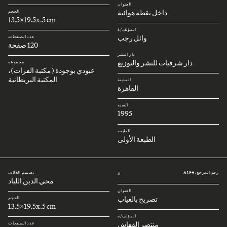
العنوان
داخل نقطة هوائية
الحجم
13.5x19.5x.5 cm
المؤلف/ة
وائل رجب
عدد الصفحات
120 صفحة
دار النشر
دار شرقيات للنشر والتوزيع
مجموعة
عبودي بوجودة (مكتبة الفرات)،
المكتبة البريطانية
المدينة
القاهرة
السنة
1995
الطبعة
الطبعة الأولى
رقم المرجع: A194
تصميم الغلاف
#
محي الدين اللباد
العنوان
تصريح بالغياب
الحجم
13.5x19.5x.5 cm
المؤلف/ة
منتصر القفاش
عدد الصفحات