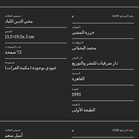
رقم المرجع: A210
تصميم الغلاف
#
محي الدين اللباد
العنوان
خرزة المشي
الحجم
13.5x19.5x.5 cm
المؤلف/ة
محمد اليحيائي
عدد الصفحات
72 صفحة
دار النشر
دار شرقيات للنشر والتوزيع
مجموعة
عبودي بوجودة (مكتبة الفرات)
المدينة
القاهرة
السنة
1995
الطبعة
الطبعة الأولى
رقم المرجع: A288
تصميم الغلاف
#
أميل منعم