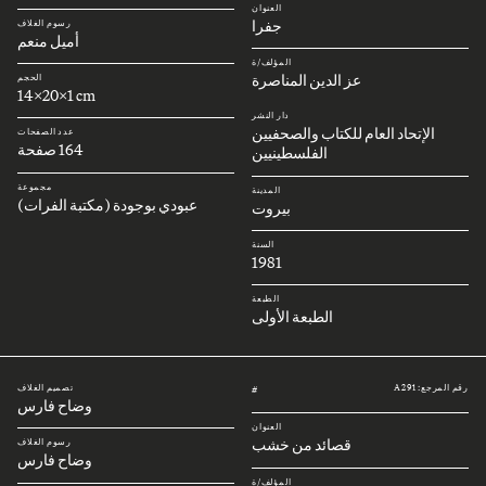
العنوان
جفرا
رسوم الغلاف
أميل منعم
المؤلف/ة
عز الدين المناصرة
الحجم
14x20x1 cm
دار النشر
الإتحاد العام للكتاب والصحفيين
عدد الصفحات
164 صفحة
الفلسطينيين
مجموعة
المدينة
عبودي بوجودة (مكتبة الفرات)
بيروت
السنة
1981
الطبعة
الطبعة الأولى
رقم المرجع: A291
تصميم الغلاف
#
وضاح فارس
العنوان
قصائد من خشب
رسوم الغلاف
وضاح فارس
المؤلف/ة