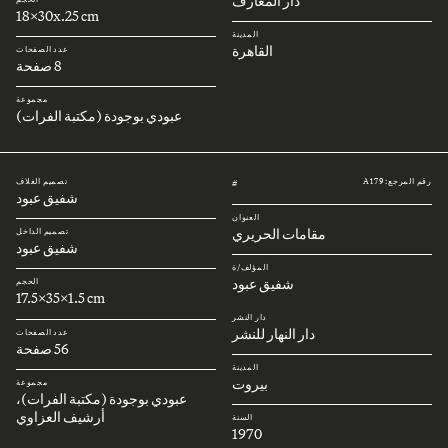
دار المعارف
18x30x.25 cm
المدينة
القاهرة
عدد الصفحات
8 صفحة
مجموعة
عبودي بوجودة (مكتبة الفرات)
رقم المرجع: A179
تصميم الغلاف
#
شفيق عبود
العنوان
مقامات الحريري
تصميم الداخل
شفيق عبود
المؤلف/ة
شفيق عبود
الحجم
17.5x35x1.5 cm
دار النشر
دار النهار للنشر
عدد الصفحات
56 صفحة
المدينة
بيروت
مجموعة
عبودي بوجودة (مكتبة الفرات)،
أرشيف العزاوي
السنة
1970