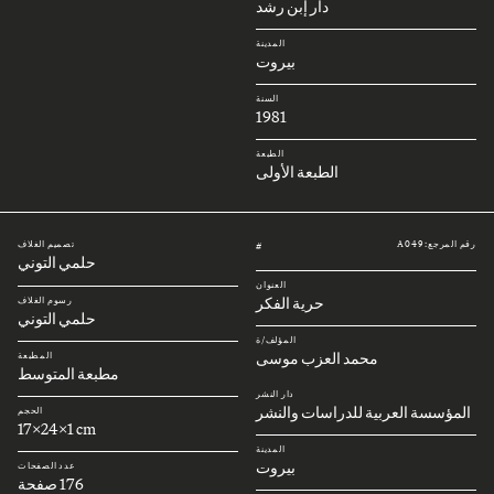
دار إبن رشد
المدينة
بيروت
السنة
1981
الطبعة
الطبعة الأولى
رقم المرجع: A049
تصميم الغلاف
#
حلمي التوني
العنوان
حرية الفكر
رسوم الغلاف
حلمي التوني
المؤلف/ة
محمد العزب موسى
المطبعة
مطبعة المتوسط
دار النشر
المؤسسة العربية للدراسات والنشر
الحجم
17x24x1 cm
المدينة
بيروت
عدد الصفحات
176 صفحة