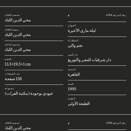
رقم المرجع: A184
تصميم الغلاف
#
محي الدين اللباد
العنوان
ليلة ماري الأخيرة
رسوم الغلاف
محي الدين اللباد
المؤلف/ة
نجم والي
تصميم الداخل
محي الدين اللباد
دار النشر
دار شرقيات للنشر والتوزيع
الحجم
13.5x19.5x1 cm
المدينة
القاهرة
عدد الصفحات
158 صفحة
السنة
1995
مجموعة
عبودي بوجودة (مكتبة الفرات)
الطبعة
الطبعة الأولى
رقم المرجع: A193
تصميم الغلاف
#
محي الدين اللباد