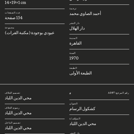
14x19x1 cm
ترجمة
أحمد الصاوي محمد
عدد الصفحات
154 صفحة
دار النشر
دار الهلال
مجموعة
عبودي بوجودة (مكتبة الفرات)
المدينة
القاهرة
السنة
1970
الطبعة
الطبعة الأولى
رقم المرجع: A097
تصميم الغلاف
#
محي الدين اللباد
العنوان
كشكول الرسام
رسوم الغلاف
محي الدين اللباد
المؤلف/ة
محي الدين اللباد
تصميم الداخل
محي الدين اللباد
دار النشر