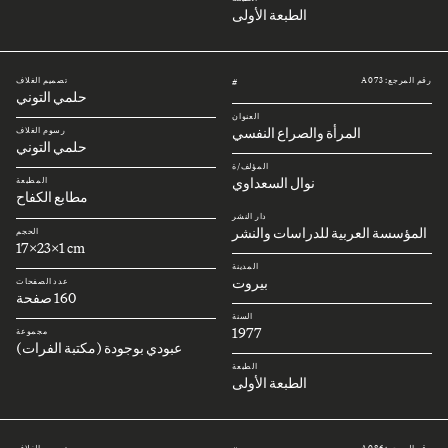
الطبعة الأولى
رقم المرجع: A073
تصميم الغلاف
#
حلمي التوني
العنوان
المرأة والصراع النفسي
رسوم الغلاف
حلمي التوني
المؤلف/ة
نوال السعداوي
المطبعة
مطابع الكفاح
دار النشر
المؤسسة العربية للدراسات والنشر
الحجم
17x23x1 cm
المدينة
بيروت
عدد الصفحات
160 صفحة
السنة
1977
مجموعة
عبودي بوجودة (مكتبة الفرات)
الطبعة
الطبعة الأولى