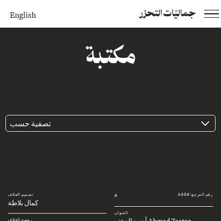
جماليّات التحرّر
English
مكتبة
تصفية حسب
رقم المرجع: A006
تصميم الغلاف
#
كمال بلاطة
العنوان
Ahmad Zaatar أحمد الزعتر
رسوم الغلاف