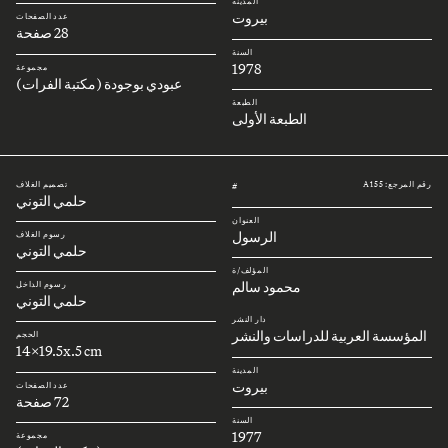
المدينة
بيروت
عدد الصفحات
28 صفحة
السنة
1978
مجموعة
عبودي بوجودة (مكتبة الفرات)
الطبعة
الطبعة الأولى
رقم المرجع: A155
تصميم الغلاف
#
حلمي التوني
العنوان
الرسول
رسوم الغلاف
حلمي التوني
المؤلف/ة
محمود سالم
رسوم الداخل
حلمي التوني
دار النشر
المؤسسة العربية للدراسات والنشر
الحجم
14x19.5x.5 cm
المدينة
بيروت
عدد الصفحات
72 صفحة
السنة
1977
مجموعة