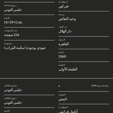
المؤلف/ة
فيركور
رسوم الداخل
حلمي التوني
ترجمة
وحيد النقاش
الحجم
14x19x1 cm
دار النشر
دار الهلال
عدد الصفحات
134 صفحة
المدينة
القاهرة
مجموعة
عبودي بوجودة (مكتبة الفرات)
السنة
1969
الطبعة
الطبعة الأولى
رقم المرجع: A091
تصميم الغلاف
#
حلمي التوني
العنوان
تاييس
رسوم الغلاف
حلمي التوني
المؤلف/ة
أناتول فرانس
الحجم