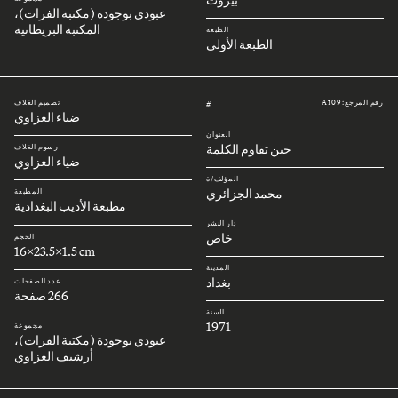
عبودي بوجودة (مكتبة الفرات)،
المكتبة البريطانية
الطبعة
الطبعة الأولى
رقم المرجع: A109
تصميم الغلاف
#
ضياء العزاوي
العنوان
حين تقاوم الكلمة
رسوم الغلاف
ضياء العزاوي
المؤلف/ة
محمد الجزائري
المطبعة
مطبعة الأديب البغدادية
دار النشر
خاص
الحجم
16x23.5x1.5 cm
المدينة
بغداد
عدد الصفحات
266 صفحة
السنة
1971
مجموعة
عبودي بوجودة (مكتبة الفرات)،
أرشيف العزاوي